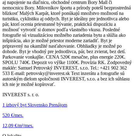
aj napojenie na diaľnicu, obchodné centrum Bory Mall či
nemocnicu Bory. Milovníkov športu a prírody poteší bezprostredná
blízkosť Malých Karpát, ktoré ponúkajú množstvo možností na
turistiku, cyklistiku aj oddych. Byt je ideálny pre jednotlivca alebo
pár, ktorí ocenia priestranné bývanie, praktickú dispozíciu a
možnosť vytvoriť si domov podľa vlastného vkusu. Posledné
fotografie sú vizualizáciou možného zariadenia bytu a slúžia ako
inšpirácia, ako je možné priestor moderne zariadiť. Byt je
pripravený na okamžité nasťahovanie. Obhliadky je možné po
dohode. Byt je vhodný pre jednotlivca, pár, bez zvierat, bez detí.
Parkovanie vonkajšie. CENA 520€ mesačne, plus energie 220€.
SPOLU 740€. Depozit vo výške 1100€. Provízia RK. Zodpovedný
maklér: Samuel Petrovský INVEREST, s.r.o. Tel.: +421 902 362
533 E-mail: petrovsky@inverest.sk Text inzerátu a fotografie sú
autorským dielom spoločnosti INVEREST, s.r.o. a bez ich súhlasu
ich nie je možné kopírovať.
INVEREST s. r. o.
1 izbový byt Slovensko Prenájom
520 €/mes.
12,09 €/m²/mes.
O lokalite