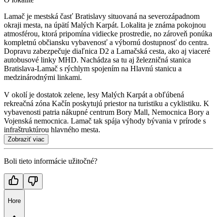
Lamač je mestská časť Bratislavy situovaná na severozápadnom
okraji mesta, na úpätí Malých Karpát. Lokalita je známa pokojnou
atmosférou, ktorá pripomína vidiecke prostredie, no zároveň ponúka
kompletnú občiansku vybavenosť a výbornú dostupnosť do centra.
Dopravu zabezpečuje diaľnica D2 a Lamačská cesta, ako aj viaceré
autobusové linky MHD. Nachádza sa tu aj železničná stanica
Bratislava-Lamač s rýchlym spojením na Hlavnú stanicu a
medzinárodnými linkami.
V okolí je dostatok zelene, lesy Malých Karpát a obľúbená
rekreačná zóna Kačín poskytujú priestor na turistiku a cyklistiku. K
vybavenosti patria nákupné centrum Bory Mall, Nemocnica Bory a
Vojenská nemocnica. Lamač tak spája výhody bývania v prírode s
infraštruktúrou hlavného mesta.
Zobraziť viac
Boli tieto informácie užitočné?
Hore