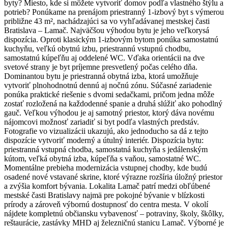
byty? Miesto, kde si môžete vytvoriť domov podľa vlastného štýlu a
potrieb? Ponúkame na prenájom priestranný 1-izbový byt s výmerou
približne 43 m², nachádzajúci sa vo vyhľadávanej mestskej časti
Bratislava – Lamač. Najväčšou výhodou bytu je jeho veľkorysá
dispozícia. Oproti klasickým 1-izbovým bytom ponúka samostatnú
kuchyňu, veľkú obytnú izbu, priestrannú vstupnú chodbu,
samostatnú kúpeľňu aj oddelené WC. Vďaka orientácii na dve
svetové strany je byt príjemne presvetlený počas celého dňa.
Dominantou bytu je priestranná obytná izba, ktorá umožňuje
vytvoriť plnohodnotnú dennú aj nočnú zónu. Súčasné zariadenie
ponúka praktické riešenie s dvomi sedačkami, pričom jedna môže
zostať rozložená na každodenné spanie a druhá slúžiť ako pohodlný
gauč. Veľkou výhodou je aj samotný priestor, ktorý dáva novému
nájomcovi možnosť zariadiť si byt podľa vlastných predstáv.
Fotografie vo vizualizácii ukazujú, ako jednoducho sa dá z tejto
dispozície vytvoriť moderný a útulný interiér. Dispozícia bytu:
priestranná vstupná chodba, samostatná kuchyňa s jedálenským
kútom, veľká obytná izba, kúpeľňa s vaňou, samostatné WC.
Momentálne prebieha modernizácia vstupnej chodby, kde budú
osadené nové vstavané skrine, ktoré výrazne rozšíria úložný priestor
a zvýšia komfort bývania. Lokalita Lamač patrí medzi obľúbené
mestské časti Bratislavy najmä pre pokojné bývanie v blízkosti
prírody a zároveň výbornú dostupnosť do centra mesta. V okolí
nájdete kompletnú občiansku vybavenosť – potraviny, školy, škôlky,
reštaurácie, zastávky MHD aj železničnú stanicu Lamač. Výborné je