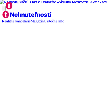
Realitné kancelárie
Magazín
Užitočné info