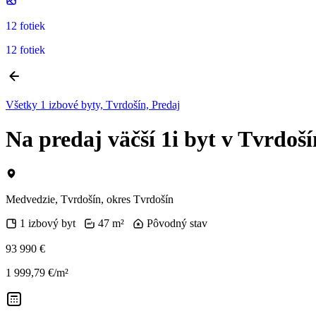
12 fotiek
12 fotiek
Všetky 1 izbové byty, Tvrdošín, Predaj
Na predaj väčší 1i byt v Tvrdoš
Medvedzie, Tvrdošín, okres Tvrdošín
1 izbový byt
47 m²
Pôvodný stav
93 990 €
1 999,79 €/m²