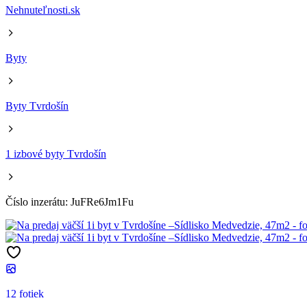
Nehnuteľnosti.sk
Byty
Byty Tvrdošín
1 izbové byty Tvrdošín
Číslo inzerátu: JuFRe6Jm1Fu
12 fotiek