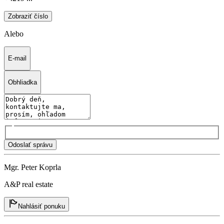
Zobraziť číslo
Alebo
E-mail
Obhliadka
Odoslať správu
Mgr. Peter Koprla
A&P real estate
Nahlásiť ponuku