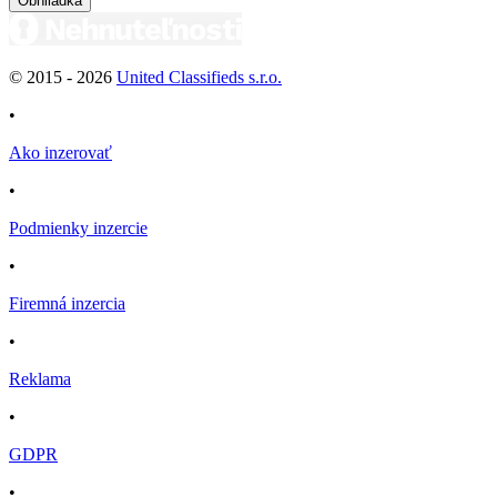
Obhliadka
© 2015 -
2026
United Classifieds s.r.o.
•
Ako inzerovať
•
Podmienky inzercie
•
Firemná inzercia
•
Reklama
•
GDPR
•