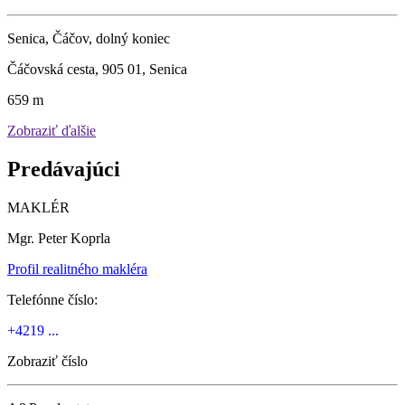
Senica, Čáčov, dolný koniec
Čáčovská cesta, 905 01, Senica
659 m
Zobraziť ďalšie
Predávajúci
MAKLÉR
Mgr. Peter Koprla
Profil realitného makléra
Telefónne číslo:
+4219 ...
Zobraziť číslo