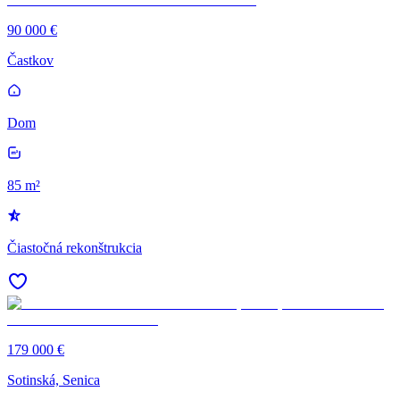
90 000 €
Častkov
Dom
85 m²
Čiastočná rekonštrukcia
179 000 €
Sotinská, Senica