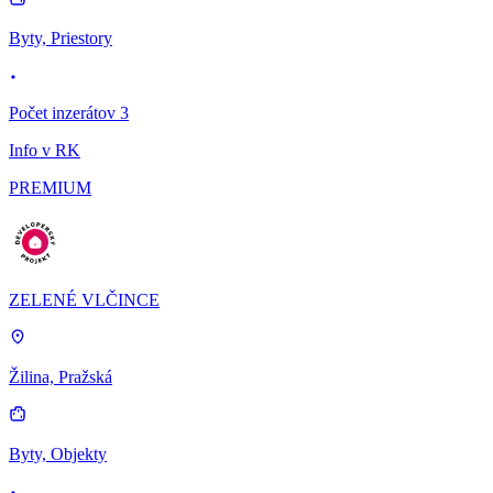
Byty, Priestory
Počet inzerátov 3
Info v RK
PREMIUM
ZELENÉ VLČINCE
Žilina, Pražská
Byty, Objekty