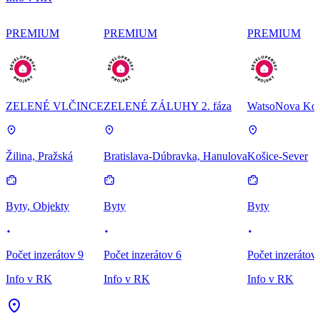
PREMIUM
PREMIUM
PREMIUM
ZELENÉ VLČINCE
ZELENÉ ZÁLUHY 2. fáza
WatsoNova Koš
Žilina, Pražská
Bratislava-Dúbravka, Hanulova
Košice-Sever
Byty, Objekty
Byty
Byty
Počet inzerátov 9
Počet inzerátov 6
Počet inzerátov
Info v RK
Info v RK
Info v RK