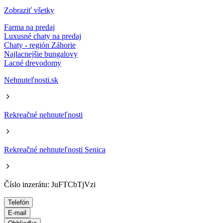
Zobraziť všetky
Farma na predaj
Luxusné chaty na predaj
Chaty - región Záhorie
Najlacnejšie bungalovy
Lacné drevodomy
Nehnuteľnosti.sk
Rekreačné nehnuteľnosti
Rekreačné nehnuteľnosti Senica
Číslo inzerátu: JuFTCbTjVzi
Telefón
E-mail