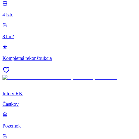
4 izb.
81 m²
Kompletná rekonštrukcia
Info v RK
Častkov
Pozemok