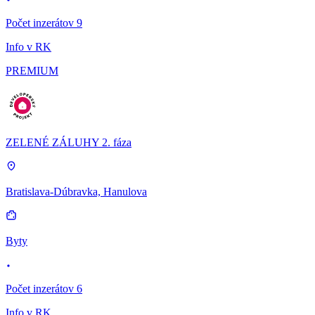
Počet inzerátov 9
Info v RK
PREMIUM
ZELENÉ ZÁLUHY 2. fáza
Bratislava-Dúbravka, Hanulova
Byty
Počet inzerátov 6
Info v RK