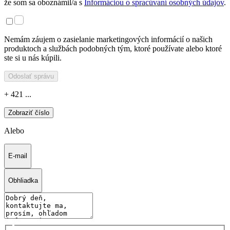
že som sa oboznámil/a s
Informáciou o spracúvaní osobných údajov
.
Nemám záujem o zasielanie marketingových informácií o našich
produktoch a službách podobných tým, ktoré používate alebo ktoré
ste si u nás kúpili.
Odoslať správu
+ 421 ...
Zobraziť číslo
Alebo
E-mail
Obhliadka