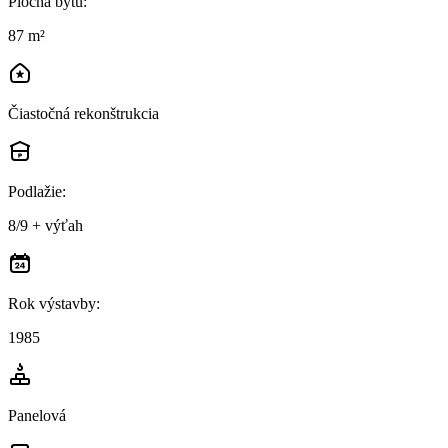
Plocha bytu
:
87 m²
Čiastočná rekonštrukcia
Podlažie
:
8/9 + výťah
Rok výstavby
:
1985
Panelová