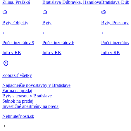
Žilina, Pražská
Bratislava-Dúbravka, Hanulova
Bratislava-Dúbr
Byty, Objekty
Byty
Byty, Priestory
Počet inzerátov 9
Počet inzerátov 6
Počet inzerátov
Info v RK
Info v RK
Info v RK
Zobraziť všetky
Najlacnejšie novostavby v Bratislave
Farma na predaj
Byty s terasou v Bratislave
Stánok na predaj
Investičné apartmány na predaj
Nehnuteľnosti.sk