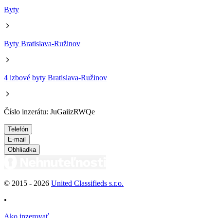
Byty
Byty Bratislava-Ružinov
4 izbové byty Bratislava-Ružinov
Číslo inzerátu: JuGaiizRWQe
Telefón
E-mail
Obhliadka
© 2015 -
2026
United Classifieds s.r.o.
•
Ako inzerovať