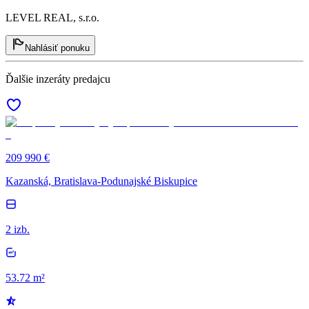
LEVEL REAL, s.r.o.
Nahlásiť ponuku
Ďalšie inzeráty predajcu
209 990 €
Kazanská, Bratislava-Podunajské Biskupice
2 izb.
53.72 m²