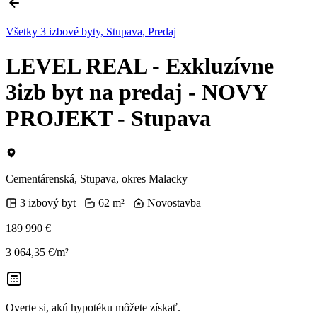
Všetky 3 izbové byty, Stupava, Predaj
LEVEL REAL - Exkluzívne
3izb byt na predaj - NOVY
PROJEKT - Stupava
Cementárenská, Stupava, okres Malacky
3 izbový byt
62 m²
Novostavba
189 990 €
3 064,35 €/m²
Overte si, akú hypotéku môžete získať.