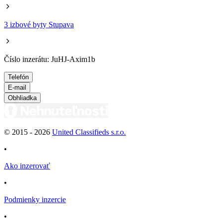
3 izbové byty Stupava
Číslo inzerátu: JuHJ-Axim1b
Telefón
E-mail
Obhliadka
© 2015 -
2026
United Classifieds s.r.o.
•
Ako inzerovať
•
Podmienky inzercie
•