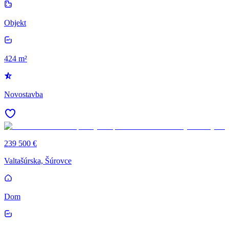
Objekt
424 m²
Novostavba
239 500 €
Valtašúrska, Šúrovce
Dom