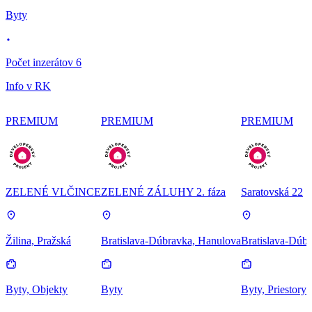
Byty
Počet inzerátov 6
Info v RK
PREMIUM
PREMIUM
PREMIUM
ZELENÉ VLČINCE
ZELENÉ ZÁLUHY 2. fáza
Saratovská 22
Žilina, Pražská
Bratislava-Dúbravka, Hanulova
Bratislava-Dúbr
Byty, Objekty
Byty
Byty, Priestory