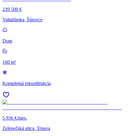
239 500 €
Valtašúrska, Šúrovce
Dom
160 m²
Kompletná rekonštrukcia
5 936 €/mes.
Zelenečská ulica, Trnava