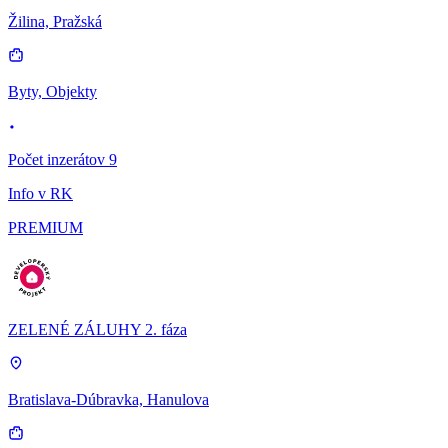
Žilina, Pražská
Byty, Objekty
Počet inzerátov 9
Info v RK
PREMIUM
ZELENÉ ZÁLUHY 2. fáza
Bratislava-Dúbravka, Hanulova