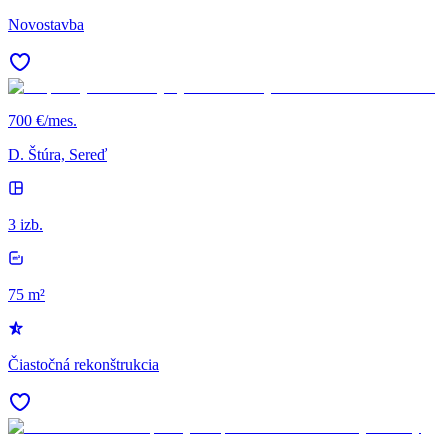
Novostavba
700 €/mes.
D. Štúra, Sereď
3 izb.
75 m²
Čiastočná rekonštrukcia