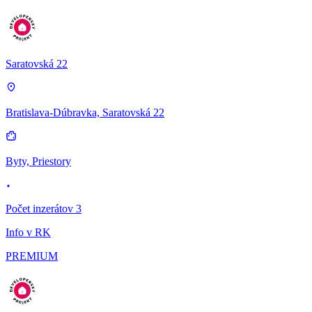
Saratovská 22
Bratislava-Dúbravka, Saratovská 22
Byty, Priestory
Počet inzerátov 3
Info v RK
PREMIUM