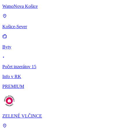
WatsoNova Košice
Košice-Sever
Byty
Počet inzerátov 15
Info v RK
PREMIUM
ZELENÉ VLČINCE