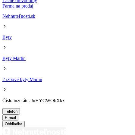
Lacné drevodomy
Farma na predaj
Nehnuteľnosti.sk
Byty
Byty Martin
2 izbové byty Martin
Číslo inzerátu: JuHYCWOhXkx
Telefón
E-mail
Obhliadka