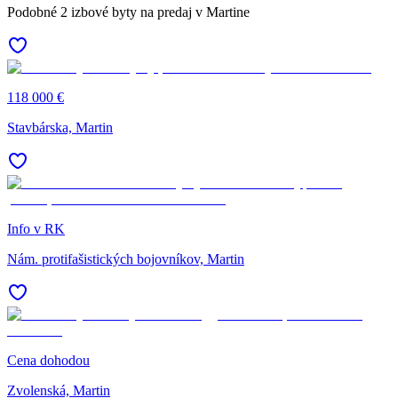
Podobné 2 izbové byty na predaj v Martine
118 000 €
Stavbárska, Martin
Info v RK
Nám. protifašistických bojovníkov, Martin
Cena dohodou
Zvolenská, Martin