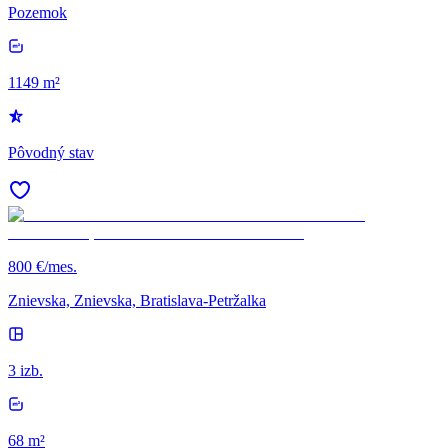
Pozemok
1149 m²
Pôvodný stav
800 €/mes.
Znievska, Znievska, Bratislava-Petržalka
3 izb.
68 m²