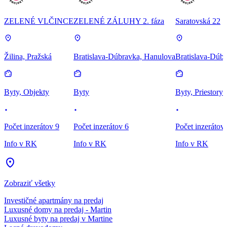
ZELENÉ VLČINCE
ZELENÉ ZÁLUHY 2. fáza
Saratovská 22
Žilina, Pražská
Bratislava-Dúbravka, Hanulova
Bratislava-Dúbr
Byty, Objekty
Byty
Byty, Priestory
Počet inzerátov 9
Počet inzerátov 6
Počet inzerátov
Info v RK
Info v RK
Info v RK
Zobraziť všetky
Investičné apartmány na predaj
Luxusné domy na predaj - Martin
Luxusné byty na predaj v Martine