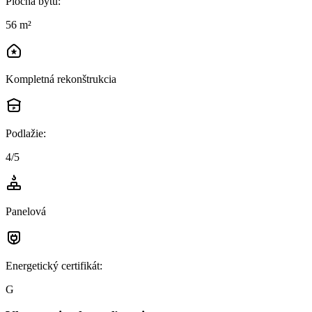
Plocha bytu
:
56 m²
Kompletná rekonštrukcia
Podlažie
:
4/5
Panelová
Energetický certifikát
:
G