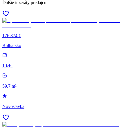
Ďalšie inzeráty predajcu
176 874 €
Bulharsko
1 izb.
59.7 m²
Novostavba