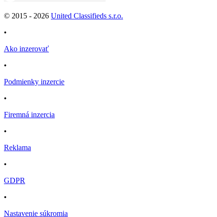
© 2015 -
2026
United Classifieds s.r.o.
•
Ako inzerovať
•
Podmienky inzercie
•
Firemná inzercia
•
Reklama
•
GDPR
•
Nastavenie súkromia