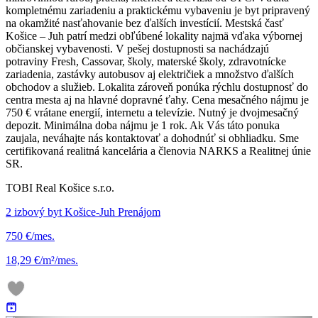
kompletnému zariadeniu a praktickému vybaveniu je byt pripravený
na okamžité nasťahovanie bez ďalších investícií. Mestská časť
Košice – Juh patrí medzi obľúbené lokality najmä vďaka výbornej
občianskej vybavenosti. V pešej dostupnosti sa nachádzajú
potraviny Fresh, Cassovar, školy, materské školy, zdravotnícke
zariadenia, zastávky autobusov aj električiek a množstvo ďalších
obchodov a služieb. Lokalita zároveň ponúka rýchlu dostupnosť do
centra mesta aj na hlavné dopravné ťahy. Cena mesačného nájmu je
750 € vrátane energií, internetu a televízie. Nutný je dvojmesačný
depozit. Minimálna doba nájmu je 1 rok. Ak Vás táto ponuka
zaujala, neváhajte nás kontaktovať a dohodnúť si obhliadku. Sme
certifikovaná realitná kancelária a členovia NARKS a Realitnej únie
SR.
TOBI Real Košice s.r.o.
2 izbový byt Košice-Juh Prenájom
750 €/mes.
18,29 €/m²/mes.