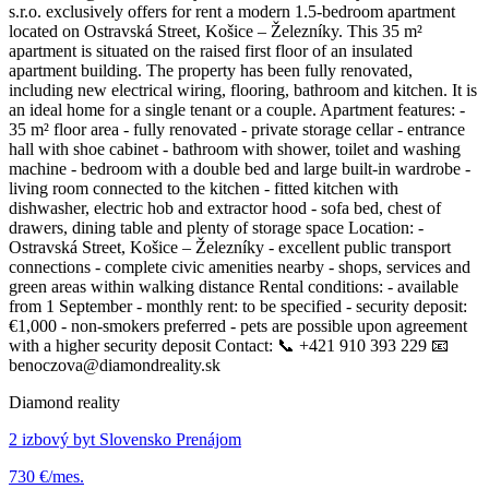
s.r.o. exclusively offers for rent a modern 1.5-bedroom apartment
located on Ostravská Street, Košice – Železníky. This 35 m²
apartment is situated on the raised first floor of an insulated
apartment building. The property has been fully renovated,
including new electrical wiring, flooring, bathroom and kitchen. It is
an ideal home for a single tenant or a couple. Apartment features: -
35 m² floor area - fully renovated - private storage cellar - entrance
hall with shoe cabinet - bathroom with shower, toilet and washing
machine - bedroom with a double bed and large built-in wardrobe -
living room connected to the kitchen - fitted kitchen with
dishwasher, electric hob and extractor hood - sofa bed, chest of
drawers, dining table and plenty of storage space Location: -
Ostravská Street, Košice – Železníky - excellent public transport
connections - complete civic amenities nearby - shops, services and
green areas within walking distance Rental conditions: - available
from 1 September - monthly rent: to be specified - security deposit:
€1,000 - non-smokers preferred - pets are possible upon agreement
with a higher security deposit Contact: 📞 +421 910 393 229 📧
benoczova@diamondreality.sk
Diamond reality
2 izbový byt Slovensko Prenájom
730 €/mes.