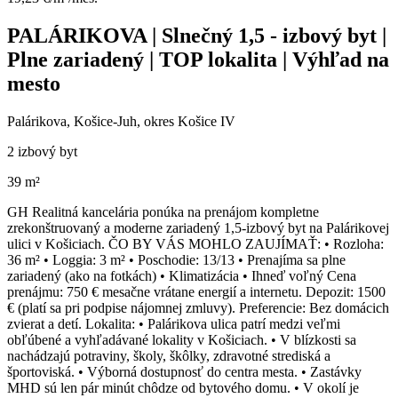
PALÁRIKOVA | Slnečný 1,5 - izbový byt |
Plne zariadený | TOP lokalita | Výhľad na
mesto
Palárikova, Košice-Juh, okres Košice IV
2 izbový byt
39 m²
GH Realitná kancelária ponúka na prenájom kompletne
zrekonštruovaný a moderne zariadený 1,5-izbový byt na Palárikovej
ulici v Košiciach. ČO BY VÁS MOHLO ZAUJÍMAŤ: • Rozloha:
36 m² • Loggia: 3 m² • Poschodie: 13/13 • Prenajíma sa plne
zariadený (ako na fotkách) • Klimatizácia • Ihneď voľný Cena
prenájmu: 750 € mesačne vrátane energií a internetu. Depozit: 1500
€ (platí sa pri podpise nájomnej zmluvy). Preferencie: Bez domácich
zvierat a detí. Lokalita: • Palárikova ulica patrí medzi veľmi
obľúbené a vyhľadávané lokality v Košiciach. • V blízkosti sa
nachádzajú potraviny, školy, škôlky, zdravotné strediská a
športoviská. • Výborná dostupnosť do centra mesta. • Zastávky
MHD sú len pár minút chôdze od bytového domu. • V okolí je