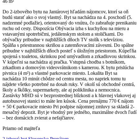
46 m²
Do 2-izbového bytu na Jantárovej hľadám nájomcov, ktorí sa oň
budú starať ako o svoj vlastný. Byt sa nachádza na 4. poschodí (5.
nadzemné podlažie), orientovaný do vnútra, čo zabraňuje prenikaniu
ruchu od cesty. Dispozícia Obývacia izba s kuchyňou na mieru a
vstavanými spotrebičmi, jedálenskym stolom a stoličkami. Do
obývačky pribudne v najbližších dňoch TV stolík s televíziou.
Spálňa s priestrannou skriňou a zatemňovacími závesmi. Do spálne
pribudne v najbližších dňoch posteľ s úložným priestorom. Kúpeľňa
spojená s toaletou, skrinkou pod umývadlom a zrkadlovou skrinkou.
V kúpeľni sa nachádza aj pračka. Vstupná chodba s botníkom,
zrkadlom a domovým videovrátnikom s kamerou. K bytu prislúcha
pivnica (4 m²) a vlastné parkovacie miesto. Lokalita Byt sa
nachádza 10 minút chôdze od centra mesta, no napriek tomu tu
nájdete všetko potrebné na dosah ruky. V okolí sú obchodné centrá,
školy a škôlky, supermarkety, ale aj poliklinika a nemocnica.
Zastávky MHD sú v bezprostrednej blízkosti a k hlavnej vlakovej aj
autobusovej stanici to máte len kúsok. Cena prenájmu 770 € nájom
+ 50 € parkovacie miesto Pri podpise nájomnej zmluvy sa skladá 2-
mesačný depozit. Byt je vhodný pre jedného, maximálne dvoch ľudí
– bez domácich zvierat a nefajčiarov.
Priamo od majiteľa
2 izbový byt Slovensko Prenájom