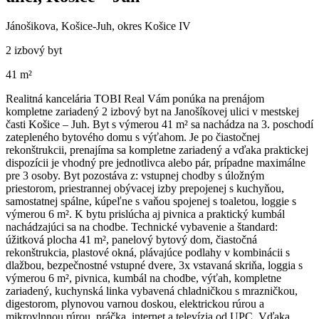
Jánošikova, Košice-Juh, okres Košice IV
2 izbový byt
41 m²
Realitná kancelária TOBI Real Vám ponúka na prenájom
kompletne zariadený 2 izbový byt na Janošíkovej ulici v mestskej
časti Košice – Juh. Byt s výmerou 41 m² sa nachádza na 3. poschodí
zatepleného bytového domu s výťahom. Je po čiastočnej
rekonštrukcii, prenajíma sa kompletne zariadený a vďaka praktickej
dispozícii je vhodný pre jednotlivca alebo pár, prípadne maximálne
pre 3 osoby. Byt pozostáva z: vstupnej chodby s úložným
priestorom, priestrannej obývacej izby prepojenej s kuchyňou,
samostatnej spálne, kúpeľne s vaňou spojenej s toaletou, loggie s
výmerou 6 m². K bytu prislúcha aj pivnica a praktický kumbál
nachádzajúci sa na chodbe. Technické vybavenie a štandard:
úžitková plocha 41 m², panelový bytový dom, čiastočná
rekonštrukcia, plastové okná, plávajúce podlahy v kombinácii s
dlažbou, bezpečnostné vstupné dvere, 3x vstavaná skriňa, loggia s
výmerou 6 m², pivnica, kumbál na chodbe, výťah, kompletne
zariadený, kuchynská linka vybavená chladničkou s mrazničkou,
digestorom, plynovou varnou doskou, elektrickou rúrou a
mikrovlnnou rúrou, práčka, internet a televízia od UPC. Vďaka