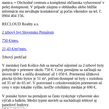
stanica. • Obchodné centrum a kompletná občianska vybavenosť v
pešej dostupnosti. V prípade záujmu o obhliadku alebo bližšie
informácie ma neváhajte kontaktovať aj počas víkendov na tel. č.
0904 404 156.
RECLOUD Reality a.s.
2 izbový byt Slovensko Prenájom
750 €/mes.
21,43 €/m²/mes.
Trhový prehľad
V mestskej časti Košice-Juh sa mesačné nájomné za 2-izbové byty
pohybuje v priemere okolo 750 €. Ceny prenájmu sa začínajú na
úrovni 600 € a môžu dosiahnuť až 1 050 €. Priemerná úžitková
plocha týchto bytov je 51 m², pričom dostupné sú byty s rozlohou
od 35 m² do 65 m². V porovnaní s celoslovenským priemerom sú
ceny v tejto lokalite vyššie, keďže celoštátny medián je 690 €.
V ponuke bytov na prenájom sa často vyskytuje vybavenie ako
výťah a balkón. Medzi typmi stavieb sa nachádzajú tehlové aj
panelové budovy.