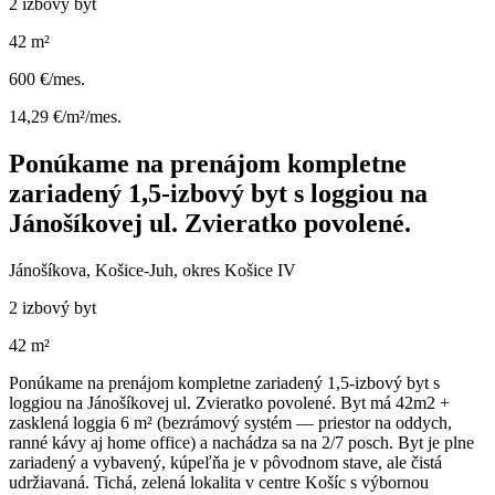
2 izbový byt
42 m²
600 €/mes.
14,29 €/m²/mes.
Ponúkame na prenájom kompletne
zariadený 1,5-izbový byt s loggiou na
Jánošíkovej ul. Zvieratko povolené.
Jánošíkova, Košice-Juh, okres Košice IV
2 izbový byt
42 m²
Ponúkame na prenájom kompletne zariadený 1,5-izbový byt s
loggiou na Jánošíkovej ul. Zvieratko povolené. Byt má 42m2 +
zasklená loggia 6 m² (bezrámový systém — priestor na oddych,
ranné kávy aj home office) a nachádza sa na 2/7 posch. Byt je plne
zariadený a vybavený, kúpeľňa je v pôvodnom stave, ale čistá
udržiavaná. Tichá, zelená lokalita v centre Košíc s výbornou