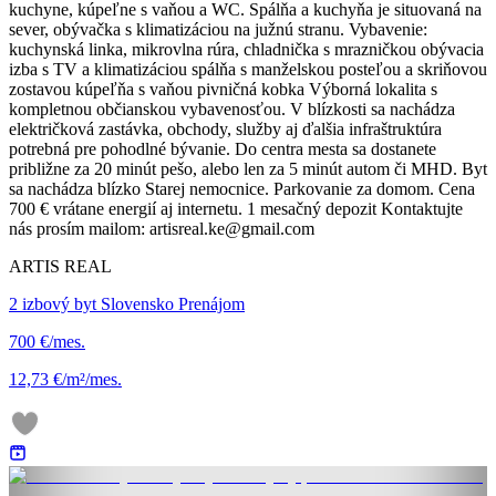
kuchyne, kúpeľne s vaňou a WC. Spálňa a kuchyňa je situovaná na
sever, obývačka s klimatizáciou na južnú stranu. Vybavenie:
kuchynská linka, mikrovlna rúra, chladnička s mrazničkou obývacia
izba s TV a klimatizáciou spálňa s manželskou posteľou a skriňovou
zostavou kúpeľňa s vaňou pivničná kobka Výborná lokalita s
kompletnou občianskou vybavenosťou. V blízkosti sa nachádza
električková zastávka, obchody, služby aj ďalšia infraštruktúra
potrebná pre pohodlné bývanie. Do centra mesta sa dostanete
približne za 20 minút pešo, alebo len za 5 minút autom či MHD. Byt
sa nachádza blízko Starej nemocnice. Parkovanie za domom. Cena
700 € vrátane energií aj internetu. 1 mesačný depozit Kontaktujte
nás prosím mailom: artisreal.ke@gmail.com
ARTIS REAL
2 izbový byt Slovensko Prenájom
700 €/mes.
12,73 €/m²/mes.