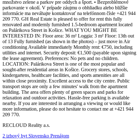
množstvo zelene a parkov pre oddych a šport. • Bezproblémové
parkovanie v okolí. V prípade záujmu o obhliadku alebo bližšie
informácie ma neváhajte kontaktovať na telefónnom čísle +421 944
209 770. GH Real Estate is pleased to offer for rent this fully
renovated and modernly furnished 1.5-bedroom apartment located
on Palárikova Street in Košice. WHAT YOU MIGHT BE
INTERESTED IN: Floor area: 36 m² Loggia: 3 m² Floor: 13th out
of 13 Fully furnished (as shown in the photos) – just move in Air
conditioning Available immediately Monthly rent: €750, including
utilities and internet. Security deposit: €1,500 (payable upon signing
the lease agreement). Preferences: No pets and no children.
LOCATION: Palárikova Street is one of the most popular and
sought-after residential areas in Košice. Grocery stores, schools,
kindergartens, healthcare facilities, and sports amenities are all
within close proximity. Excellent access to the city centre. Public
transport stops are only a few minutes' walk from the apartment
building. The area offers plenty of green spaces and parks for
relaxation and outdoor activities. Hassle-free parking is available
nearby. If you are interested in arranging a viewing or would like
more information, please do not hesitate to contact me at +421 944
209 770.
RECLOUD Reality a.s.
2 izbový byt Slovensko Prenájom