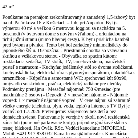
42 m²
Ponúkame na prenájom zrekonštruovaný a zariadený 1,5-izbový byt
na ul. Palárikova 16 v Košiciach – Juh, pri Auparku. Byt (s
výmerou 40 m² a veľkou 6 metrovou loggiou sa nachádza na 5.
poschodí (v bytovom dome s novým výťahom) a orientáciou na
tichú južnú stranu (mimo hlavnej cesty). K bytu prislúcha kambál
pred bytom a pivnica. Tento byt bol zariadený minimalisticky do
japonského štýlu. Dispozícia: - Priestranná chodba so vstavanou
skriňou a vešiakovou stenou - Obývačka so spacím kútom:
rozkladacia sedačka, TV stolík, TV, lamelová stena, manželská
posteľ s matracom - Kuchyňa: jedálenský stôl so dvoma stoličkami,
kuchynská linka, elektrická rúra s plynovým sporákom, chladnička s
mrazničkou - Kúpeľňa a samostatné WC: sprchovací kút 90x90,
umývadlo so skrinkou, práčka, elektrický radiátor pre uteráky.
Podmienky prenájmu - Mesačné nájomné: 750 €/mesiac (pre
maximálne 2 osoby) - Depozit: 2 × mesačné nájomné - Nájomné
vopred: 1 × mesačné nájomné vopred - V cene nájmu sú zahrnuté
všetky energie (elektrina, plyn, voda, teplo) a internet s TV Byt je
voľný: od 1.7.2026 Preferujeme: záujemcov bez detí a bez
domácich zvierat. Parkovanie je verejné v okolí, nová rezidentská
zóna Juh (potrebné parkovacie karty), prípadne garážové státia v
tesnej blízkosti. Ján Ovák, RSc. Vedúci kancelárie INFOREAL
Mobil: +421 917 838 032 E-mail: ovak@inforeal.sk Kancelária: