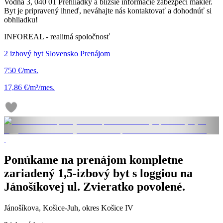
Vodná 3, 040 01 Prehliadky a bližšie informácie zabezpečí maklér.
Byt je pripravený ihneď, neváhajte nás kontaktovať a dohodnúť si
obhliadku!
INFOREAL - realitná spoločnosť
2 izbový byt Slovensko Prenájom
750 €/mes.
17,86 €/m²/mes.
Ponúkame na prenájom kompletne
zariadený 1,5-izbový byt s loggiou na
Jánošíkovej ul. Zvieratko povolené.
Jánošíkova, Košice-Juh, okres Košice IV