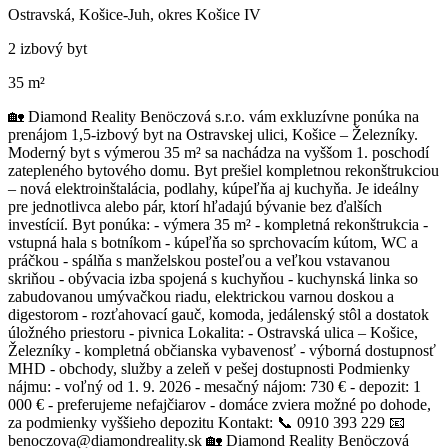
Ostravská, Košice-Juh, okres Košice IV
2 izbový byt
35 m²
🏡 Diamond Reality Benöczová s.r.o. vám exkluzívne ponúka na
prenájom 1,5-izbový byt na Ostravskej ulici, Košice – Železníky.
Moderný byt s výmerou 35 m² sa nachádza na vyššom 1. poschodí
zatepleného bytového domu. Byt prešiel kompletnou rekonštrukciou
– nová elektroinštalácia, podlahy, kúpeľňa aj kuchyňa. Je ideálny
pre jednotlivca alebo pár, ktorí hľadajú bývanie bez ďalších
investícií. Byt ponúka: - výmera 35 m² - kompletná rekonštrukcia -
vstupná hala s botníkom - kúpeľňa so sprchovacím kútom, WC a
práčkou - spálňa s manželskou posteľou a veľkou vstavanou
skriňou - obývacia izba spojená s kuchyňou - kuchynská linka so
zabudovanou umývačkou riadu, elektrickou varnou doskou a
digestorom - rozťahovací gauč, komoda, jedálenský stôl a dostatok
úložného priestoru - pivnica Lokalita: - Ostravská ulica – Košice,
Železníky - kompletná občianska vybavenosť - výborná dostupnosť
MHD - obchody, služby a zeleň v pešej dostupnosti Podmienky
nájmu: - voľný od 1. 9. 2026 - mesačný nájom: 730 € - depozit: 1
000 € - preferujeme nefajčiarov - domáce zviera možné po dohode,
za podmienky vyššieho depozitu Kontakt: 📞 0910 393 229 📧
benoczova@diamondreality.sk 🏡 Diamond Reality Benöczová