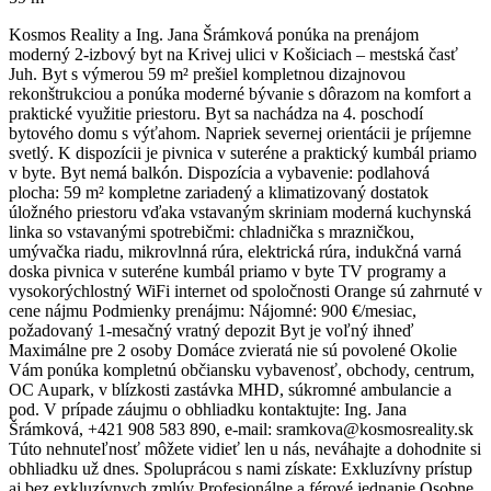
Kosmos Reality a Ing. Jana Šrámková ponúka na prenájom
moderný 2-izbový byt na Krivej ulici v Košiciach – mestská časť
Juh. Byt s výmerou 59 m² prešiel kompletnou dizajnovou
rekonštrukciou a ponúka moderné bývanie s dôrazom na komfort a
praktické využitie priestoru. Byt sa nachádza na 4. poschodí
bytového domu s výťahom. Napriek severnej orientácii je príjemne
svetlý. K dispozícii je pivnica v suteréne a praktický kumbál priamo
v byte. Byt nemá balkón. Dispozícia a vybavenie: podlahová
plocha: 59 m² kompletne zariadený a klimatizovaný dostatok
úložného priestoru vďaka vstavaným skriniam moderná kuchynská
linka so vstavanými spotrebičmi: chladnička s mrazničkou,
umývačka riadu, mikrovlnná rúra, elektrická rúra, indukčná varná
doska pivnica v suteréne kumbál priamo v byte TV programy a
vysokorýchlostný WiFi internet od spoločnosti Orange sú zahrnuté v
cene nájmu Podmienky prenájmu: Nájomné: 900 €/mesiac,
požadovaný 1-mesačný vratný depozit Byt je voľný ihneď
Maximálne pre 2 osoby Domáce zvieratá nie sú povolené Okolie
Vám ponúka kompletnú občiansku vybavenosť, obchody, centrum,
OC Aupark, v blízkosti zastávka MHD, súkromné ambulancie a
pod. V prípade záujmu o obhliadku kontaktujte: Ing. Jana
Šrámková, +421 908 583 890, e-mail: sramkova@kosmosreality.sk
Túto nehnuteľnosť môžete vidieť len u nás, neváhajte a dohodnite si
obhliadku už dnes. Spoluprácou s nami získate: Exkluzívny prístup
aj bez exkluzívnych zmlúv Profesionálne a férové jednanie Osobne