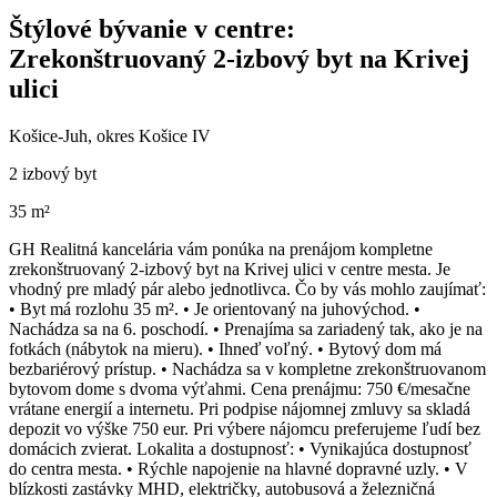
Štýlové bývanie v centre:
Zrekonštruovaný 2-izbový byt na Krivej
ulici
Košice-Juh, okres Košice IV
2 izbový byt
35 m²
GH Realitná kancelária vám ponúka na prenájom kompletne
zrekonštruovaný 2-izbový byt na Krivej ulici v centre mesta. Je
vhodný pre mladý pár alebo jednotlivca. Čo by vás mohlo zaujímať:
• Byt má rozlohu 35 m². • Je orientovaný na juhovýchod. •
Nachádza sa na 6. poschodí. • Prenajíma sa zariadený tak, ako je na
fotkách (nábytok na mieru). • Ihneď voľný. • Bytový dom má
bezbariérový prístup. • Nachádza sa v kompletne zrekonštruovanom
bytovom dome s dvoma výťahmi. Cena prenájmu: 750 €/mesačne
vrátane energií a internetu. Pri podpise nájomnej zmluvy sa skladá
depozit vo výške 750 eur. Pri výbere nájomcu preferujeme ľudí bez
domácich zvierat. Lokalita a dostupnosť: • Vynikajúca dostupnosť
do centra mesta. • Rýchle napojenie na hlavné dopravné uzly. • V
blízkosti zastávky MHD, električky, autobusová a železničná