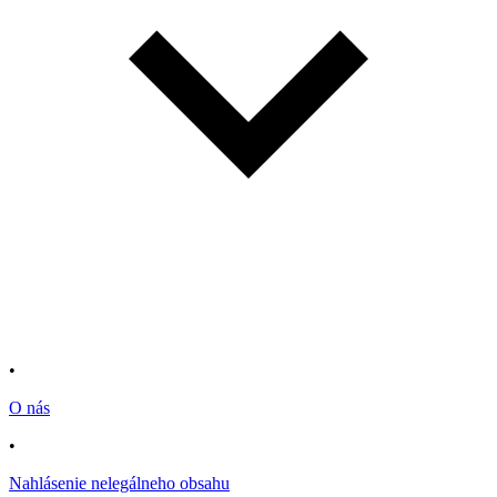
•
O nás
•
Nahlásenie nelegálneho obsahu