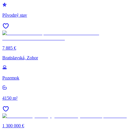
Pôvodný stav
7 885 €
Bratislavská, Zohor
Pozemok
4150 m²
1 300 000 €