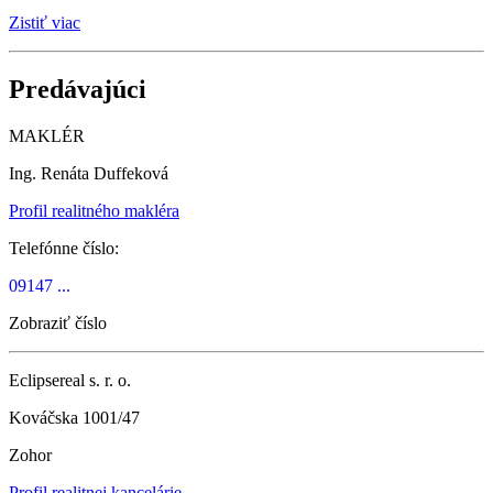
Zistiť viac
Predávajúci
MAKLÉR
Ing. Renáta Duffeková
Profil realitného makléra
Telefónne číslo:
09147 ...
Zobraziť číslo
Eclipsereal s. r. o.
Kováčska 1001/47
Zohor
Profil realitnej kancelárie