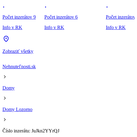
Počet inzerátov 9
Počet inzerátov 6
Počet inzerátov
Info v RK
Info v RK
Info v RK
Zobraziť všetky
Nehnuteľnosti.sk
Domy
Domy Lozorno
Číslo inzerátu: JuJkn2YYrQJ