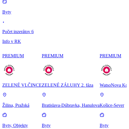
Byty
Počet inzerátov 6
Info v RK
PREMIUM
PREMIUM
PREMIUM
ZELENÉ VLČINCE
ZELENÉ ZÁLUHY 2. fáza
WatsoNova Koš
Žilina, Pražská
Bratislava-Dúbravka, Hanulova
Košice-Sever
Byty, Objekty
Byty
Byty