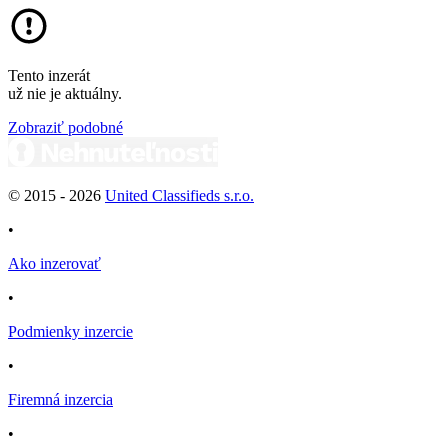
Tento inzerát
už nie je aktuálny.
Zobraziť podobné
© 2015 -
2026
United Classifieds s.r.o.
•
Ako inzerovať
•
Podmienky inzercie
•
Firemná inzercia
•