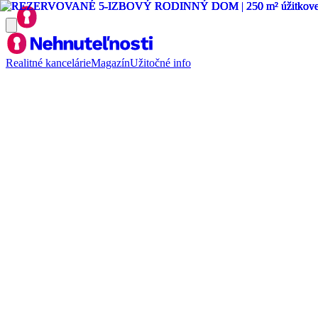
Realitné kancelárie
Magazín
Užitočné info