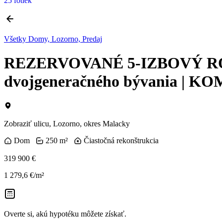
25 fotiek
Všetky Domy, Lozorno, Predaj
REZERVOVANÉ 5-IZBOVÝ RODI
dvojgeneračného bývania | 
Zobraziť ulicu
, Lozorno, okres Malacky
Dom
250 m²
Čiastočná rekonštrukcia
319 900 €
1 279,6 €/m²
Overte si, akú hypotéku môžete získať.