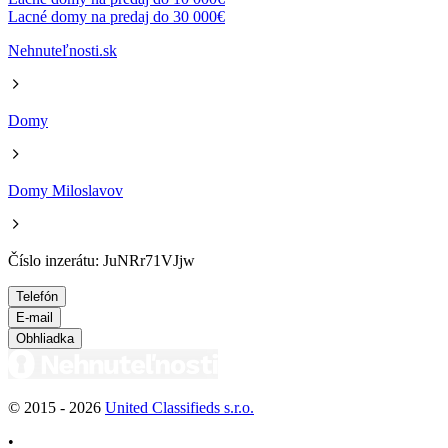
Lacné domy na predaj do 30 000€
Nehnuteľnosti.sk
Domy
Domy Miloslavov
Číslo inzerátu: JuNRr71VJjw
Telefón
E-mail
Obhliadka
© 2015 -
2026
United Classifieds s.r.o.
•