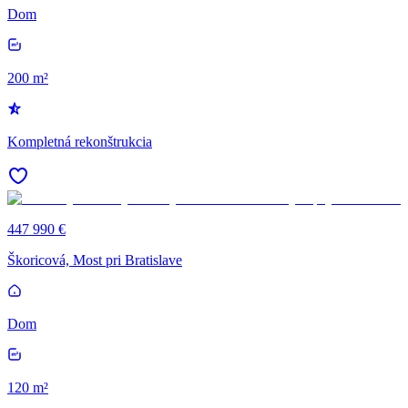
Dom
200 m²
Kompletná rekonštrukcia
447 990 €
Škoricová, Most pri Bratislave
Dom
120 m²