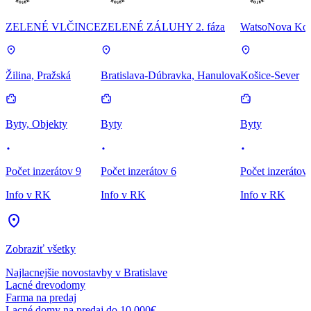
ZELENÉ VLČINCE
ZELENÉ ZÁLUHY 2. fáza
WatsoNova Koš
Žilina, Pražská
Bratislava-Dúbravka, Hanulova
Košice-Sever
Byty, Objekty
Byty
Byty
Počet inzerátov 9
Počet inzerátov 6
Počet inzerátov
Info v RK
Info v RK
Info v RK
Zobraziť všetky
Najlacnejšie novostavby v Bratislave
Lacné drevodomy
Farma na predaj
Lacné domy na predaj do 10 000€