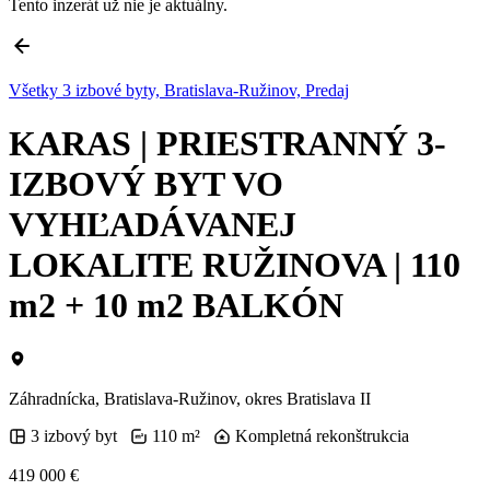
Tento inzerát už nie je aktuálny.
Všetky 3 izbové byty, Bratislava-Ružinov, Predaj
KARAS | PRIESTRANNÝ 3-
IZBOVÝ BYT VO
VYHĽADÁVANEJ
LOKALITE RUŽINOVA | 110
m2 + 10 m2 BALKÓN
Záhradnícka, Bratislava-Ružinov, okres Bratislava II
3 izbový byt
110 m²
Kompletná rekonštrukcia
419 000 €