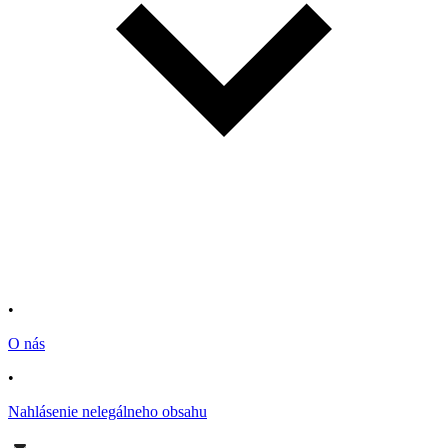
•
O nás
•
Nahlásenie nelegálneho obsahu