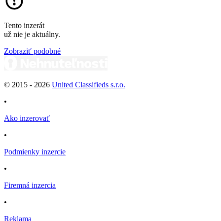
Tento inzerát
už nie je aktuálny.
Zobraziť podobné
© 2015 -
2026
United Classifieds s.r.o.
•
Ako inzerovať
•
Podmienky inzercie
•
Firemná inzercia
•
Reklama