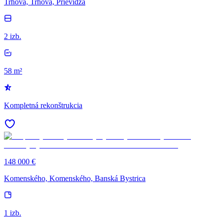
Trhová, Trhová, Prievidza
2 izb.
58 m²
Kompletná rekonštrukcia
148 000 €
Komenského, Komenského, Banská Bystrica
1 izb.