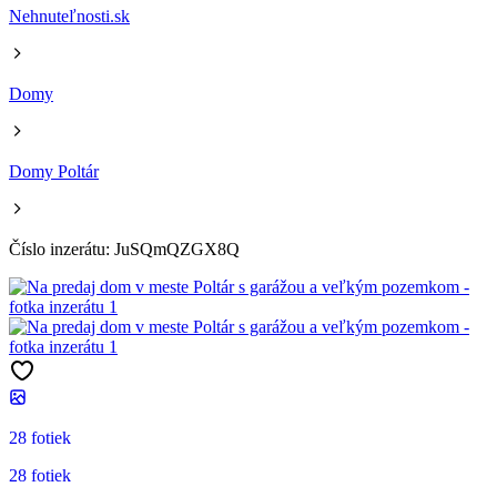
Nehnuteľnosti.sk
Domy
Domy Poltár
Číslo inzerátu: JuSQmQZGX8Q
28 fotiek
28 fotiek