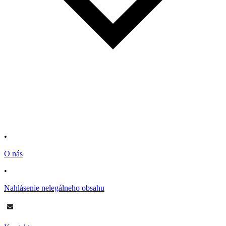
•
O nás
•
Nahlásenie nelegálneho obsahu