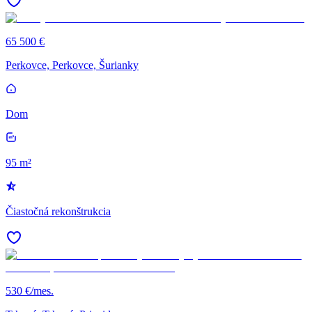
65 500 €
Perkovce, Perkovce, Šurianky
Dom
95 m²
Čiastočná rekonštrukcia
530 €/mes.