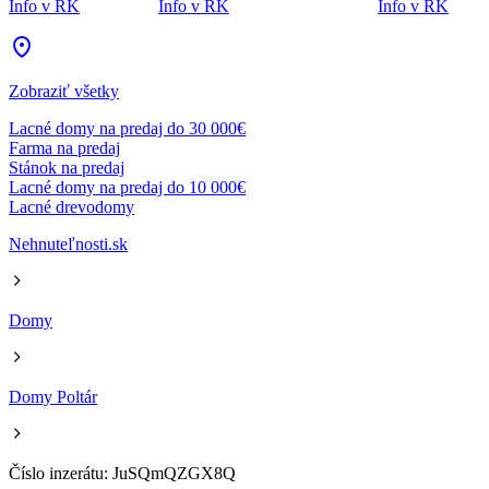
Info v RK
Info v RK
Info v RK
Zobraziť všetky
Lacné domy na predaj do 30 000€
Farma na predaj
Stánok na predaj
Lacné domy na predaj do 10 000€
Lacné drevodomy
Nehnuteľnosti.sk
Domy
Domy Poltár
Číslo inzerátu: JuSQmQZGX8Q