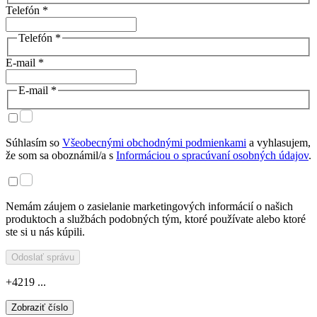
Telefón *
Telefón *
E-mail *
E-mail *
Súhlasím so
Všeobecnými obchodnými podmienkami
a vyhlasujem,
že som sa oboznámil/a s
Informáciou o spracúvaní osobných údajov
.
Nemám záujem o zasielanie marketingových informácií o našich
produktoch a službách podobných tým, ktoré používate alebo ktoré
ste si u nás kúpili.
Odoslať správu
+4219 ...
Zobraziť číslo