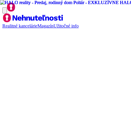
Realitné kancelárie
Magazín
Užitočné info