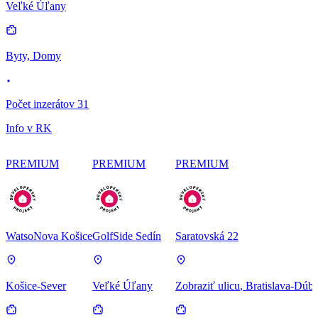
Veľké Úľany
Byty, Domy
Počet inzerátov 31
Info v RK
PREMIUM
PREMIUM
PREMIUM
WatsoNova Košice
GolfSide Sedín
Saratovská 22
Košice-Sever
Veľké Úľany
Zobraziť ulicu
, Bratislava-Dúb