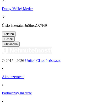
Domy Veľký Meder
Číslo inzerátu: JuShrcZX7H9
Telefón
E-mail
Obhliadka
© 2015 -
2026
United Classifieds s.r.o.
•
Ako inzerovať
•
Podmienky inzercie
•