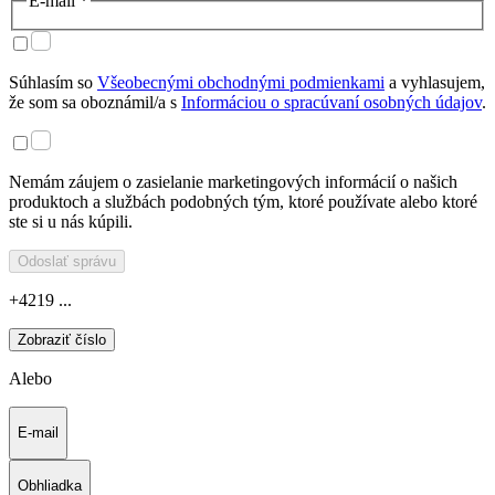
E-mail *
Súhlasím so
Všeobecnými obchodnými podmienkami
a vyhlasujem,
že som sa oboznámil/a s
Informáciou o spracúvaní osobných údajov
.
Nemám záujem o zasielanie marketingových informácií o našich
produktoch a službách podobných tým, ktoré používate alebo ktoré
ste si u nás kúpili.
Odoslať správu
+4219 ...
Zobraziť číslo
Alebo
E-mail
Obhliadka