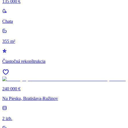
135 000 €
Chata
355 m²
Čiastočná rekonštrukcia
240 000 €
Na Piesku, Bratislava-Ružinov
2 izb.