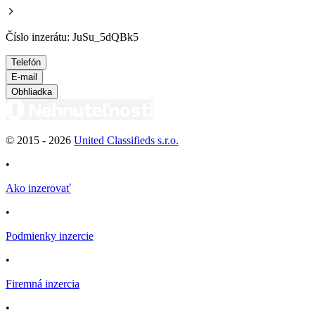
Číslo inzerátu: JuSu_5dQBk5
Telefón
E-mail
Obhliadka
© 2015 -
2026
United Classifieds s.r.o.
•
Ako inzerovať
•
Podmienky inzercie
•
Firemná inzercia
•