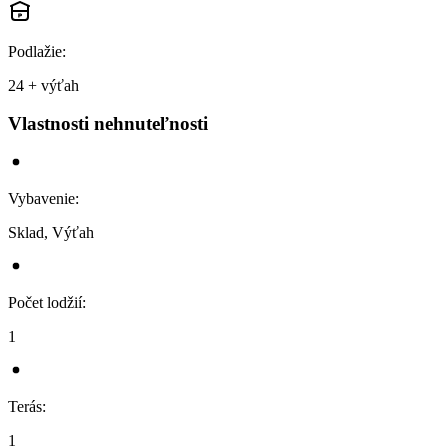
Podlažie
:
24 + výťah
Vlastnosti nehnuteľnosti
Vybavenie
:
Sklad, Výťah
Počet lodžií
:
1
Terás
:
1