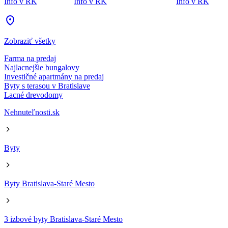
Info v RK
Info v RK
Info v RK
Zobraziť všetky
Farma na predaj
Najlacnejšie bungalovy
Investičné apartmány na predaj
Byty s terasou v Bratislave
Lacné drevodomy
Nehnuteľnosti.sk
Byty
Byty Bratislava-Staré Mesto
3 izbové byty Bratislava-Staré Mesto