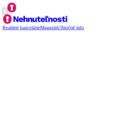
Realitné kancelárie
Magazín
Užitočné info