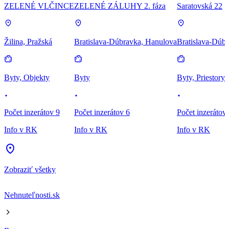
ZELENÉ VLČINCE
ZELENÉ ZÁLUHY 2. fáza
Saratovská 22
Žilina, Pražská
Bratislava-Dúbravka, Hanulova
Bratislava-Dúbr
Byty, Objekty
Byty
Byty, Priestory
Počet inzerátov 9
Počet inzerátov 6
Počet inzerátov
Info v RK
Info v RK
Info v RK
Zobraziť všetky
Nehnuteľnosti.sk