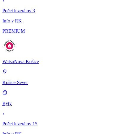
Počet inzerátov 3
Info v RK
PREMIUM
WatsoNova Košice
Košice-Sever
Byty
Počet inzerátov 15
Info v RK