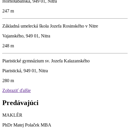
Hornotabánska, 949 01, Nitra
247 m
Základná umelecká škola Jozefa Rosinského v Nitre
Vajanského, 949 01, Nitra
248 m
Piaristické gymnázium sv. Jozefa Kalazanského
Piaristická, 949 01, Nitra
280 m
Zobraziť ďalšie
Predávajúci
MAKLÉR
PhDr Matej Polaček MBA