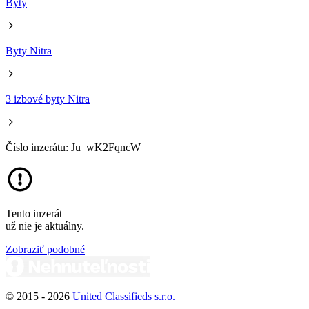
Byty
Byty Nitra
3 izbové byty Nitra
Číslo inzerátu: Ju_wK2FqncW
Tento inzerát
už nie je aktuálny.
Zobraziť podobné
© 2015 -
2026
United Classifieds s.r.o.