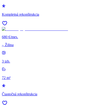
Kompletná rekonštrukcia
680 €/mes.
-, Žilina
3 izb.
72 m²
Čiastočná rekonštrukcia