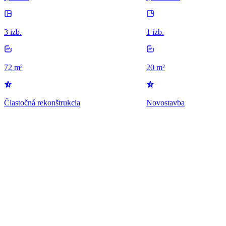
3 izb.
1 izb.
72 m²
20 m²
Čiastočná rekonštrukcia
Novostavba