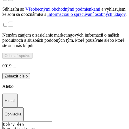
Súhlasím so
Všeobecnými obchodnými podmienkami
a vyhlasujem,
že som sa oboznámil/a s
Informáciou o spracúvaní osobných údajov
.
Nemám záujem o zasielanie marketingových informácií o našich
produktoch a službách podobných tým, ktoré používate alebo ktoré
ste si u nás kúpili.
Odoslať správu
0919 ...
Zobraziť číslo
Alebo
E-mail
Obhliadka