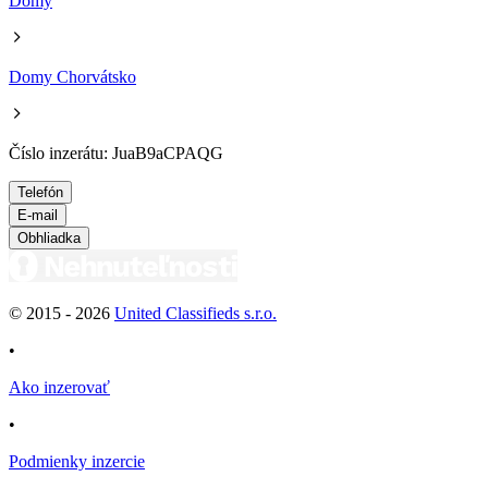
Domy
Domy Chorvátsko
Číslo inzerátu: JuaB9aCPAQG
Telefón
E-mail
Obhliadka
© 2015 -
2026
United Classifieds s.r.o.
•
Ako inzerovať
•
Podmienky inzercie