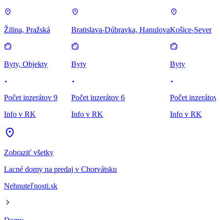
Žilina, Pražská
Bratislava-Dúbravka, Hanulova
Košice-Sever
Byty, Objekty
Byty
Byty
Počet inzerátov 9
Počet inzerátov 6
Počet inzerátov
Info v RK
Info v RK
Info v RK
Zobraziť všetky
Lacné domy na predaj v Chorvátsku
Nehnuteľnosti.sk