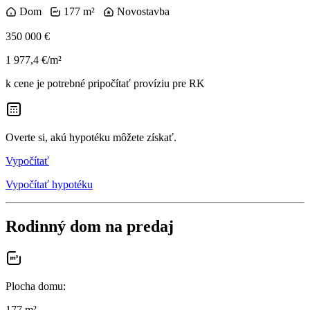
Dom
177 m²
Novostavba
350 000 €
1 977,4 €/m²
k cene je potrebné pripočítať províziu pre RK
Overte si, akú hypotéku môžete získať.
Vypočítať
Vypočítať hypotéku
Rodinný dom na predaj
Plocha domu
:
177 m²