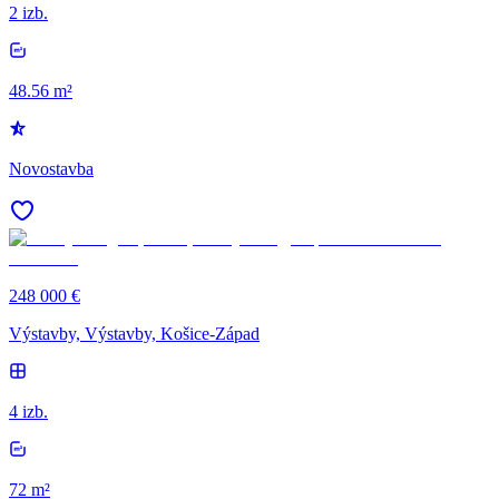
2 izb.
48.56 m²
Novostavba
248 000 €
Výstavby, Výstavby, Košice-Západ
4 izb.
72 m²