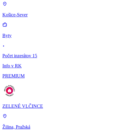
Košice-Sever
Byty
Počet inzerátov 15
Info v RK
PREMIUM
ZELENÉ VLČINCE
Žilina, Pražská