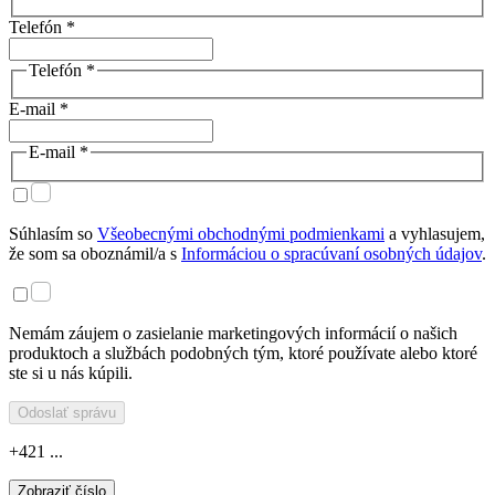
Telefón *
Telefón *
E-mail *
E-mail *
Súhlasím so
Všeobecnými obchodnými podmienkami
a vyhlasujem,
že som sa oboznámil/a s
Informáciou o spracúvaní osobných údajov
.
Nemám záujem o zasielanie marketingových informácií o našich
produktoch a službách podobných tým, ktoré používate alebo ktoré
ste si u nás kúpili.
Odoslať správu
+421 ...
Zobraziť číslo