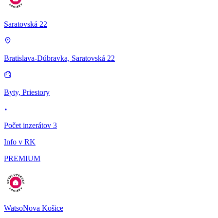
Saratovská 22
Bratislava-Dúbravka, Saratovská 22
Byty, Priestory
Počet inzerátov 3
Info v RK
PREMIUM
WatsoNova Košice