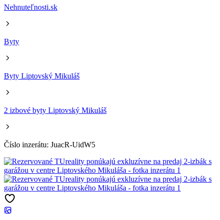
Nehnuteľnosti.sk
Byty
Byty Liptovský Mikuláš
2 izbové byty Liptovský Mikuláš
Číslo inzerátu: JuacR-UidW5