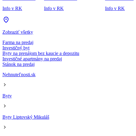
Info v RK
Info v RK
Info v RK
Zobraziť všetky
Farma na predaj
Investičný byt
Byty na prenájom bez kaucie a depozitu
Investičné apartmány na predaj
Stánok na predaj
Nehnuteľnosti.sk
Byty
Byty Liptovský Mikuláš