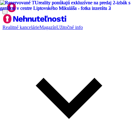
Realitné kancelárie
Magazín
Užitočné info