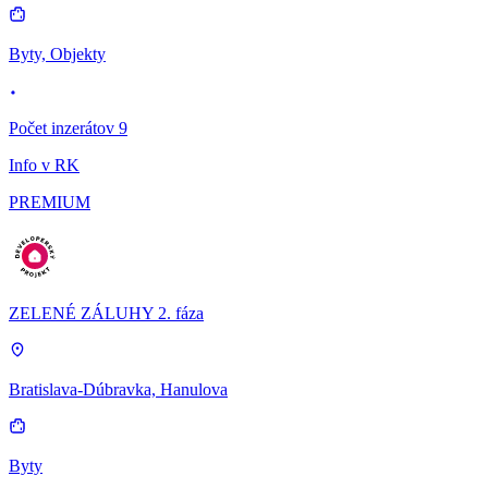
Byty, Objekty
Počet inzerátov 9
Info v RK
PREMIUM
ZELENÉ ZÁLUHY 2. fáza
Bratislava-Dúbravka, Hanulova
Byty