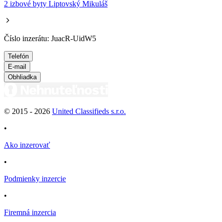
2 izbové byty Liptovský Mikuláš
Číslo inzerátu: JuacR-UidW5
Telefón
E-mail
Obhliadka
© 2015 -
2026
United Classifieds s.r.o.
•
Ako inzerovať
•
Podmienky inzercie
•
Firemná inzercia