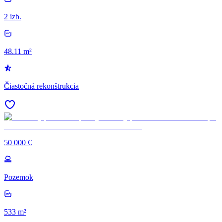
2 izb.
48.11 m²
Čiastočná rekonštrukcia
50 000 €
Pozemok
533 m²