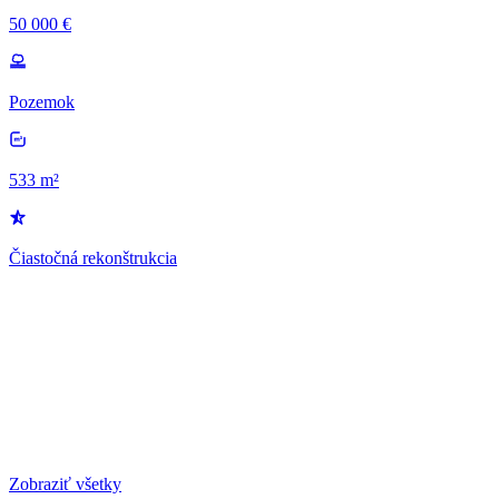
50 000 €
Pozemok
533 m²
Čiastočná rekonštrukcia
Zobraziť všetky