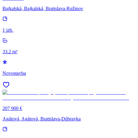
Bajkalská, Bajkalská, Bratislava-Ružinov
1 izb.
33.2 m²
Novostavba
207 900 €
Agátová, Agátová, Bratislava-Dúbravka