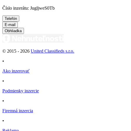
Číslo inzerátu: JugljweS0Tb
Telefón
E-mail
Obhliadka
© 2015 -
2026
United Classifieds s.r.o.
•
Ako inzerovať
•
Podmienky inzercie
•
Firemná inzercia
•
Reklama