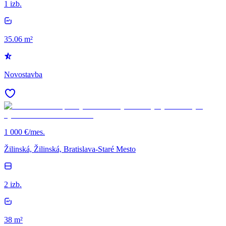
1 izb.
35.06 m²
Novostavba
1 000 €/mes.
Žilinská, Žilinská, Bratislava-Staré Mesto
2 izb.
38 m²