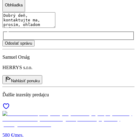
Obhliadka
Odoslať správu
Samuel Orság
HERRYS s.r.o.
Nahlásiť ponuku
Ďalšie inzeráty predajcu
580 €/mes.