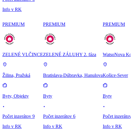
Info v RK
PREMIUM
PREMIUM
PREMIUM
ZELENÉ VLČINCE
ZELENÉ ZÁLUHY 2. fáza
WatsoNova Koš
Žilina, Pražská
Bratislava-Dúbravka, Hanulova
Košice-Sever
Byty, Objekty
Byty
Byty
Počet inzerátov 9
Počet inzerátov 6
Počet inzerátov
Info v RK
Info v RK
Info v RK