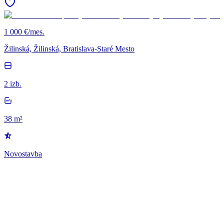
1 000 €/mes.
Žilinská, Žilinská, Bratislava-Staré Mesto
2 izb.
38 m²
Novostavba