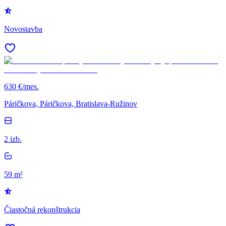
Novostavba
630 €/mes.
Páričkova, Páričkova, Bratislava-Ružinov
2 izb.
59 m²
Čiastočná rekonštrukcia