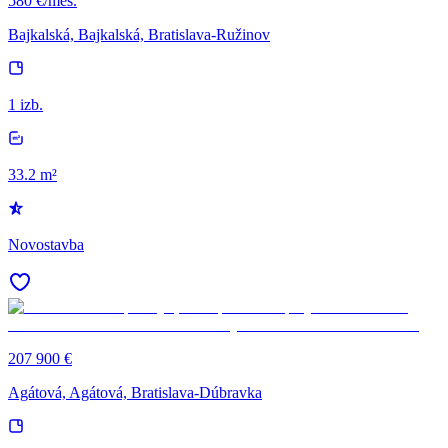
580 €/mes.
Bajkalská, Bajkalská, Bratislava-Ružinov
1 izb.
33.2 m²
Novostavba
207 900 €
Agátová, Agátová, Bratislava-Dúbravka