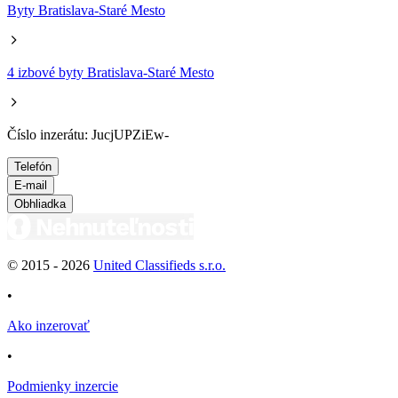
Byty Bratislava-Staré Mesto
4 izbové byty Bratislava-Staré Mesto
Číslo inzerátu: JucjUPZiEw-
Telefón
E-mail
Obhliadka
© 2015 -
2026
United Classifieds s.r.o.
•
Ako inzerovať
•
Podmienky inzercie