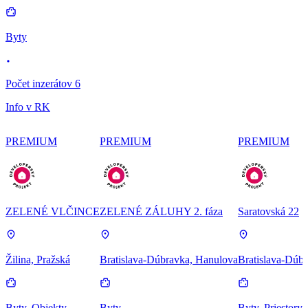
Byty
Počet inzerátov 6
Info v RK
PREMIUM
PREMIUM
PREMIUM
ZELENÉ VLČINCE
ZELENÉ ZÁLUHY 2. fáza
Saratovská 22
Žilina, Pražská
Bratislava-Dúbravka, Hanulova
Bratislava-Dúbr
Byty, Objekty
Byty
Byty, Priestory