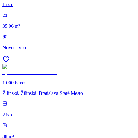
1 izb.
35.06 m²
Novostavba
1 000 €/mes.
Žilinská, Žilinská, Bratislava-Staré Mesto
2 izb.
38 m²