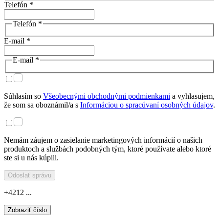
Telefón *
Telefón *
E-mail *
E-mail *
Súhlasím so
Všeobecnými obchodnými podmienkami
a vyhlasujem,
že som sa oboznámil/a s
Informáciou o spracúvaní osobných údajov
.
Nemám záujem o zasielanie marketingových informácií o našich
produktoch a službách podobných tým, ktoré používate alebo ktoré
ste si u nás kúpili.
Odoslať správu
+4212 ...
Zobraziť číslo