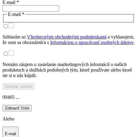
E-mail *
E-mail *
Súhlasím so
Všeobecnými obchodnými podmienkami
a vyhlasujem,
že som sa oboznámil/a s
Informáciou o spracúvaní osobných údajov
.
Nemám záujem o zasielanie marketingových informácií o našich
produktoch a službách podobných tým, ktoré používate alebo ktoré
ste si u nás kúpili.
Odoslať správu
09405 ...
Zobraziť číslo
Alebo
E-mail