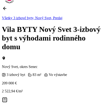
Všetky 3 izbové byty, Nový Svet, Predaj
Vila BYTY Nový Svet 3-izbový
byt s výhodami rodinného
domu
Nový Svet, okres Senec
3 izbový byt
83 m²
Vo výstavbe
209 000 €
2 522,94 €/m²