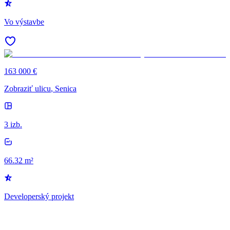
Vo výstavbe
163 000 €
Zobraziť ulicu
, Senica
3 izb.
66.32 m²
Developerský projekt