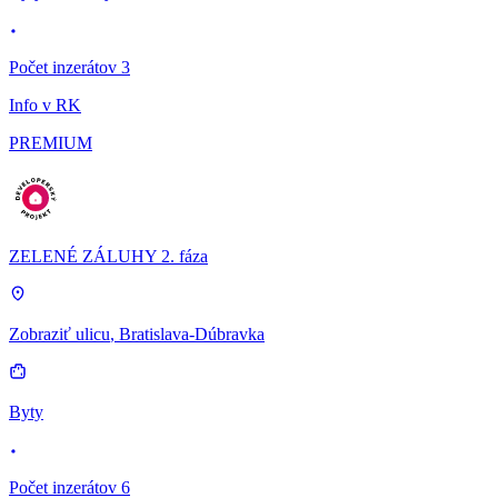
Počet inzerátov 3
Info v RK
PREMIUM
ZELENÉ ZÁLUHY 2. fáza
Zobraziť ulicu
, Bratislava-Dúbravka
Byty
Počet inzerátov 6