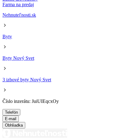
Farma na predaj
Nehnuteľnosti.sk
Byty
Byty Nový Svet
3 izbové byty Nový Svet
Číslo inzerátu: JuiUIEqcxOy
Telefón
E-mail
Obhliadka