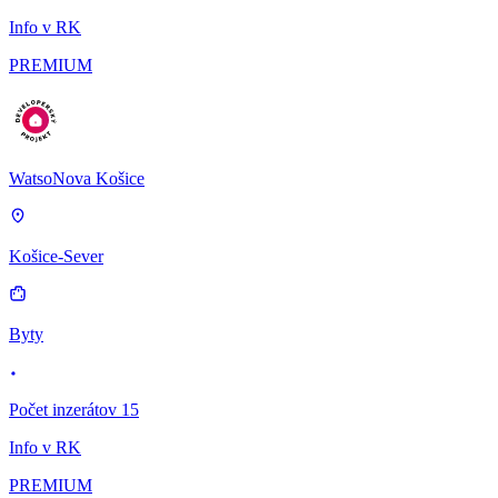
Info v RK
PREMIUM
WatsoNova Košice
Košice-Sever
Byty
Počet inzerátov 15
Info v RK
PREMIUM