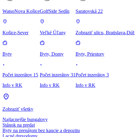
WatsoNova Košice
GolfSide Sedín
Saratovská 22
Košice-Sever
Veľké Úľany
Zobraziť ulicu
, Bratislava-Dúb
Byty
Byty, Domy
Byty, Priestory
Počet inzerátov 15
Počet inzerátov 31
Počet inzerátov 3
Info v RK
Info v RK
Info v RK
Zobraziť všetky
Najlacnejšie bungalovy
Stánok na predaj
Byty na prenájom bez kaucie a depozitu
Lacné drevodomy