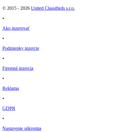
© 2015 -
2026
United Classifieds s.r.o.
•
Ako inzerovať
•
Podmienky inzercie
•
Firemná inzercia
•
Reklama
•
GDPR
•
Nastavenie súkromia