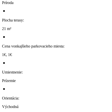
Príroda
Plocha terasy
:
21 m²
Cena vonkajšieho parkovacieho miesta
:
1€, 1€
Umiestnenie
:
Prízemie
Orientácia
:
Východná