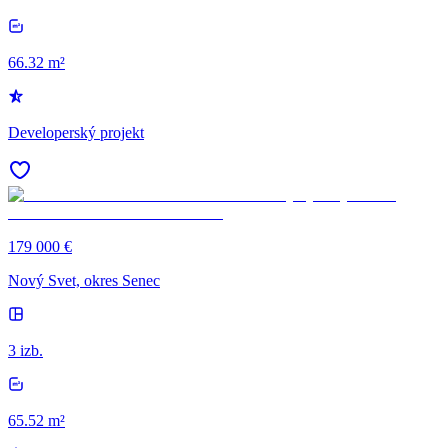
66.32 m²
Developerský projekt
179 000 €
Nový Svet, okres Senec
3 izb.
65.52 m²