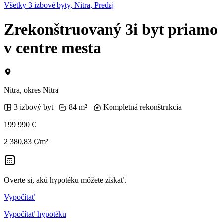
Všetky 3 izbové byty, Nitra, Predaj
Zrekonštruovaný 3i byt priamo
v centre mesta
Nitra, okres Nitra
3 izbový byt
84 m²
Kompletná rekonštrukcia
199 990 €
2 380,83 €/m²
Overte si, akú hypotéku môžete získať.
Vypočítať
Vypočítať hypotéku