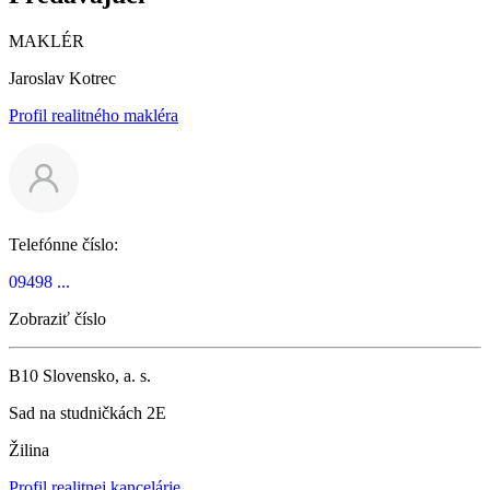
MAKLÉR
Jaroslav Kotrec
Profil realitného makléra
Telefónne číslo:
09498 ...
Zobraziť číslo
B10 Slovensko, a. s.
Sad na studničkách 2E
Žilina
Profil realitnej kancelárie