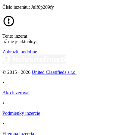
Číslo inzerátu: Julf0p209fy
Tento inzerát
už nie je aktuálny.
Zobraziť podobné
© 2015 -
2026
United Classifieds s.r.o.
•
Ako inzerovať
•
Podmienky inzercie
•
Firemná inzercia