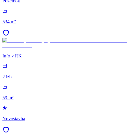
Pozemok
534 m²
Info v RK
2 izb.
59 m²
Novostavba