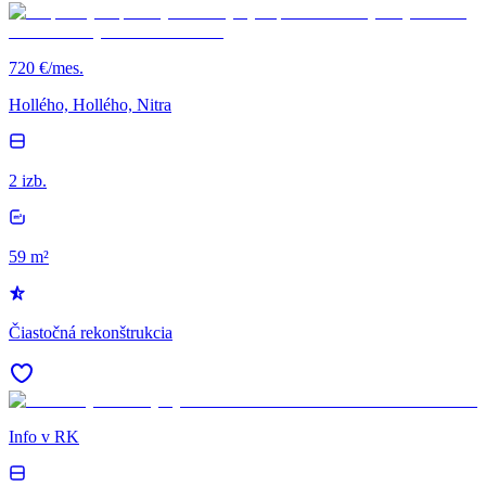
720 €/mes.
Hollého, Hollého, Nitra
2 izb.
59 m²
Čiastočná rekonštrukcia
Info v RK