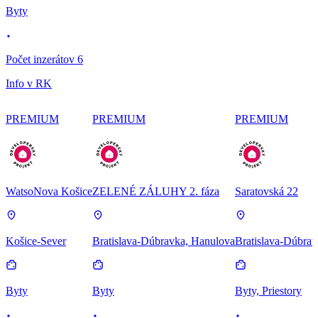
Byty
Počet inzerátov 6
Info v RK
PREMIUM
PREMIUM
PREMIUM
WatsoNova Košice
ZELENÉ ZÁLUHY 2. fáza
Saratovská 22
Košice-Sever
Bratislava-Dúbravka, Hanulova
Bratislava-Dúbrav
Byty
Byty
Byty, Priestory