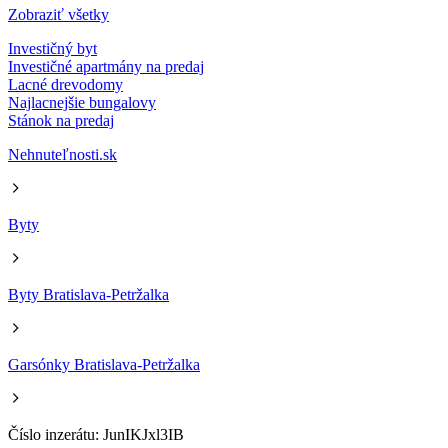
Zobraziť všetky
Investičný byt
Investičné apartmány na predaj
Lacné drevodomy
Najlacnejšie bungalovy
Stánok na predaj
Nehnuteľnosti.sk
Byty
Byty Bratislava-Petržalka
Garsónky Bratislava-Petržalka
Číslo inzerátu: JunIKJxl3IB