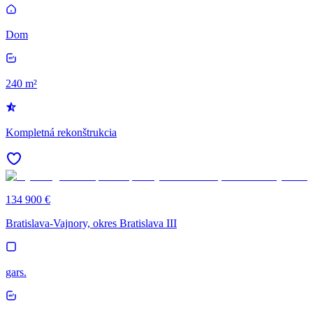
Dom
240 m²
Kompletná rekonštrukcia
134 900 €
Bratislava-Vajnory, okres Bratislava III
gars.