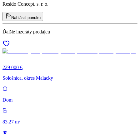
Resido Concept, s. r. o.
Nahlásiť ponuku
Ďalšie inzeráty predajcu
229 000 €
Sološnica, okres Malacky
Dom
83.27 m²