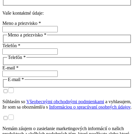
Vaše kontaktné údaje:
Meno a priezvisko *
Meno a priezvisko *
Telefón *
Telefón *
E-mail *
E-mail *
Súhlasím so
Všeobecnými obchodnými podmienkami
a vyhlasujem,
že som sa oboznámil/a s
Informáciou o spracúvaní osobných údajov
.
Nemám záujem o zasielanie marketingových informácií o našich
produktoch a službách podobných tým, ktoré používate alebo ktoré