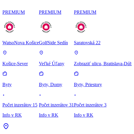
PREMIUM
PREMIUM
PREMIUM
WatsoNova Košice
GolfSide Sedín
Saratovská 22
Košice-Sever
Veľké Úľany
Zobraziť ulicu
, Bratislava-Dúb
Byty
Byty, Domy
Byty, Priestory
Počet inzerátov 15
Počet inzerátov 31
Počet inzerátov 3
Info v RK
Info v RK
Info v RK