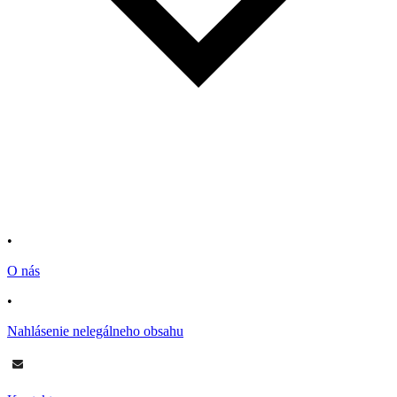
•
O nás
•
Nahlásenie nelegálneho obsahu