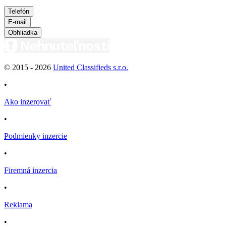
Telefón
E-mail
Obhliadka
© 2015 -
2026
United Classifieds s.r.o.
•
Ako inzerovať
•
Podmienky inzercie
•
Firemná inzercia
•
Reklama
•