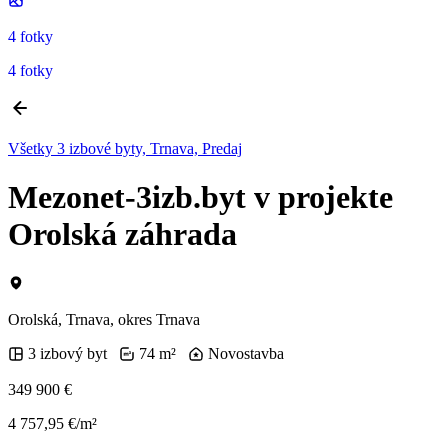
4 fotky
4 fotky
Všetky 3 izbové byty, Trnava, Predaj
Mezonet-3izb.byt v projekte
Orolská záhrada
Orolská, Trnava, okres Trnava
3 izbový byt
74 m²
Novostavba
349 900 €
4 757,95 €/m²