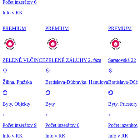
Počet inzerátov 6
Info v RK
PREMIUM
PREMIUM
PREMIUM
ZELENÉ VLČINCE
ZELENÉ ZÁLUHY 2. fáza
Saratovská 22
Žilina, Pražská
Bratislava-Dúbravka, Hanulova
Bratislava-Dúbr
Byty, Objekty
Byty
Byty, Priestory
Počet inzerátov 9
Počet inzerátov 6
Počet inzerátov
Info v RK
Info v RK
Info v RK