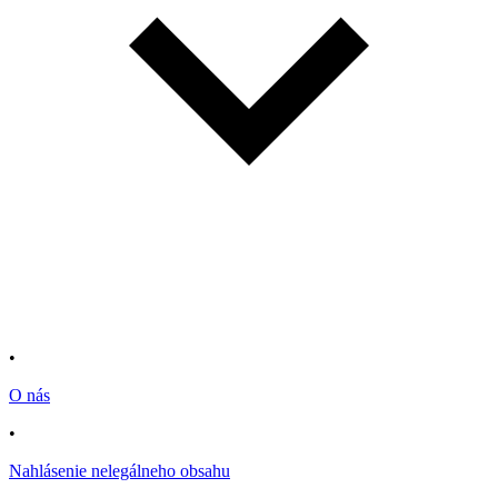
•
O nás
•
Nahlásenie nelegálneho obsahu