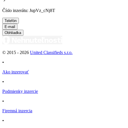
Číslo inzerátu: JupVz_cNj8T
Telefón
E-mail
Obhliadka
© 2015 -
2026
United Classifieds s.r.o.
•
Ako inzerovať
•
Podmienky inzercie
•
Firemná inzercia
•