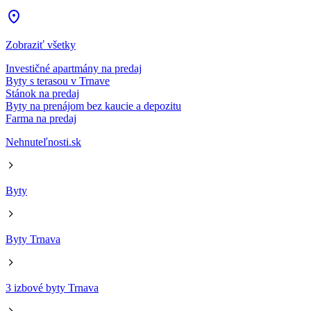
Zobraziť všetky
Investičné apartmány na predaj
Byty s terasou v Trnave
Stánok na predaj
Byty na prenájom bez kaucie a depozitu
Farma na predaj
Nehnuteľnosti.sk
Byty
Byty Trnava
3 izbové byty Trnava