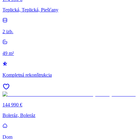
Teplická, Teplická, Piešťany
2 izb.
49 m²
Kompletná rekonštrukcia
144 990 €
Boleráz, Boleráz
Dom