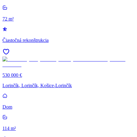
72 m²
Čiastočná rekonštrukcia
530 000 €
Lorinčík, Lorinčík, Košice-Lorinčík
Dom
114 m²