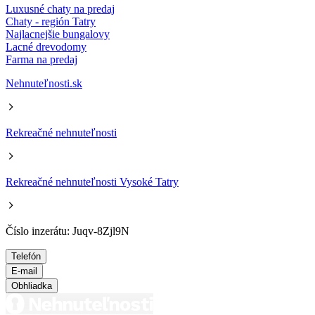
Luxusné chaty na predaj
Chaty - región Tatry
Najlacnejšie bungalovy
Lacné drevodomy
Farma na predaj
Nehnuteľnosti.sk
Rekreačné nehnuteľnosti
Rekreačné nehnuteľnosti Vysoké Tatry
Číslo inzerátu: Juqv-8Zjl9N
Telefón
E-mail
Obhliadka