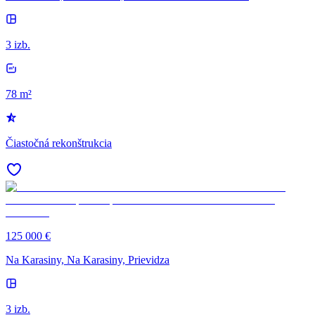
3 izb.
78 m²
Čiastočná rekonštrukcia
125 000 €
Na Karasiny, Na Karasiny, Prievidza
3 izb.