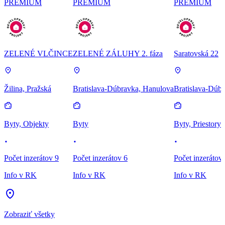
PREMIUM
PREMIUM
PREMIUM
ZELENÉ VLČINCE
ZELENÉ ZÁLUHY 2. fáza
Saratovská 22
Žilina, Pražská
Bratislava-Dúbravka, Hanulova
Bratislava-Dúbr
Byty, Objekty
Byty
Byty, Priestory
Počet inzerátov 9
Počet inzerátov 6
Počet inzerátov
Info v RK
Info v RK
Info v RK
Zobraziť všetky