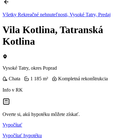
Všetky Rekreačné nehnuteľnosti, Vysoké Tatry, Predaj
Vila Kotlina, Tatranská
Kotlina
Vysoké Tatry, okres Poprad
Chata
1 185 m²
Kompletná rekonštrukcia
Info v RK
Overte si, akú hypotéku môžete získať.
Vypočítať
Vypočítať hypotéku