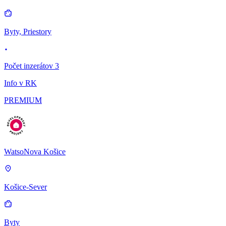
Byty, Priestory
Počet inzerátov 3
Info v RK
PREMIUM
WatsoNova Košice
Košice-Sever
Byty