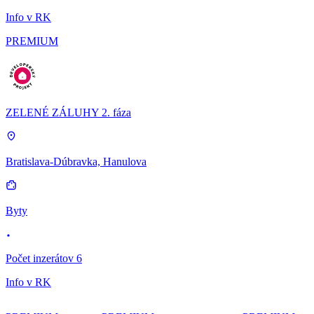
Info v RK
PREMIUM
ZELENÉ ZÁLUHY 2. fáza
Bratislava-Dúbravka, Hanulova
Byty
Počet inzerátov 6
Info v RK