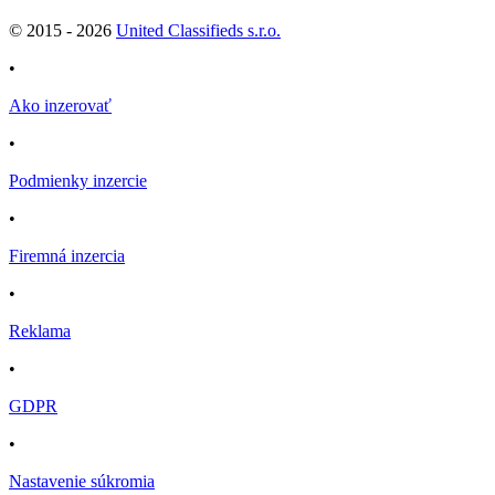
© 2015 -
2026
United Classifieds s.r.o.
•
Ako inzerovať
•
Podmienky inzercie
•
Firemná inzercia
•
Reklama
•
GDPR
•
Nastavenie súkromia