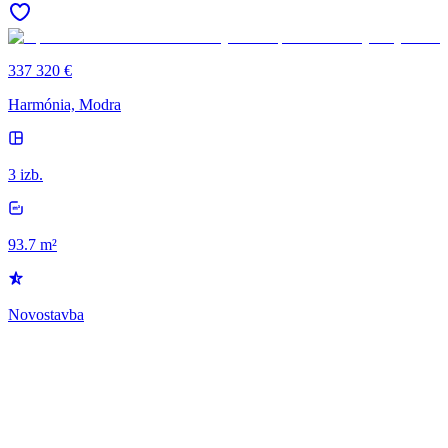
337 320 €
Harmónia, Modra
3 izb.
93.7 m²
Novostavba