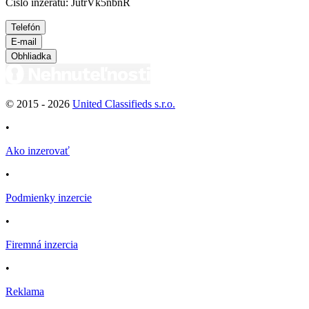
Číslo inzerátu: JutrVk5nbnR
Telefón
E-mail
Obhliadka
© 2015 -
2026
United Classifieds s.r.o.
•
Ako inzerovať
•
Podmienky inzercie
•
Firemná inzercia
•
Reklama