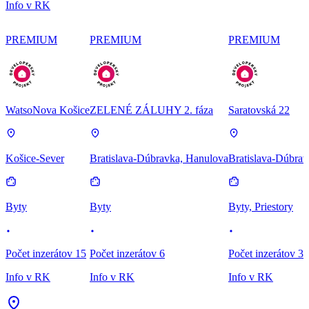
Info v RK
PREMIUM
PREMIUM
PREMIUM
WatsoNova Košice
ZELENÉ ZÁLUHY 2. fáza
Saratovská 22
Košice-Sever
Bratislava-Dúbravka, Hanulova
Bratislava-Dúbrav
Byty
Byty
Byty, Priestory
Počet inzerátov 15
Počet inzerátov 6
Počet inzerátov 3
Info v RK
Info v RK
Info v RK