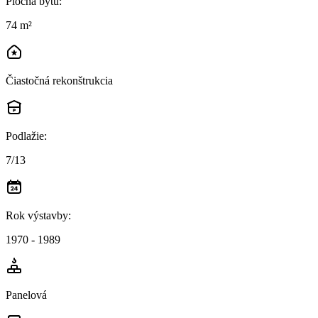
Plocha bytu
:
74 m²
Čiastočná rekonštrukcia
Podlažie
:
7/13
Rok výstavby
:
1970 - 1989
Panelová