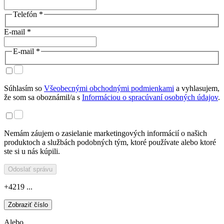
Telefón *
E-mail *
E-mail *
Súhlasím so
Všeobecnými obchodnými podmienkami
a vyhlasujem,
že som sa oboznámil/a s
Informáciou o spracúvaní osobných údajov
.
Nemám záujem o zasielanie marketingových informácií o našich
produktoch a službách podobných tým, ktoré používate alebo ktoré
ste si u nás kúpili.
Odoslať správu
+4219 ...
Zobraziť číslo
Alebo