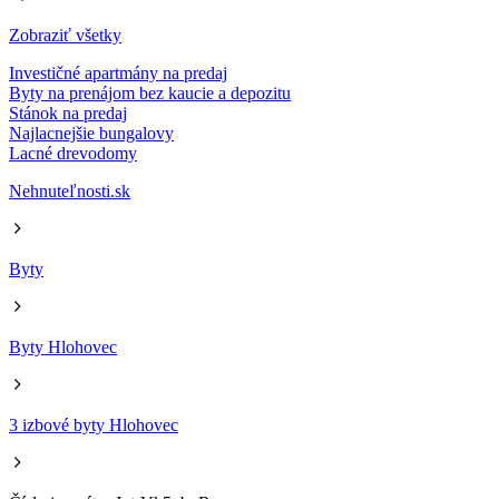
Zobraziť všetky
Investičné apartmány na predaj
Byty na prenájom bez kaucie a depozitu
Stánok na predaj
Najlacnejšie bungalovy
Lacné drevodomy
Nehnuteľnosti.sk
Byty
Byty Hlohovec
3 izbové byty Hlohovec