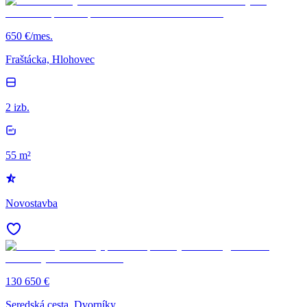
650 €/mes.
Fraštácka, Hlohovec
2 izb.
55 m²
Novostavba
130 650 €
Seredská cesta, Dvorníky