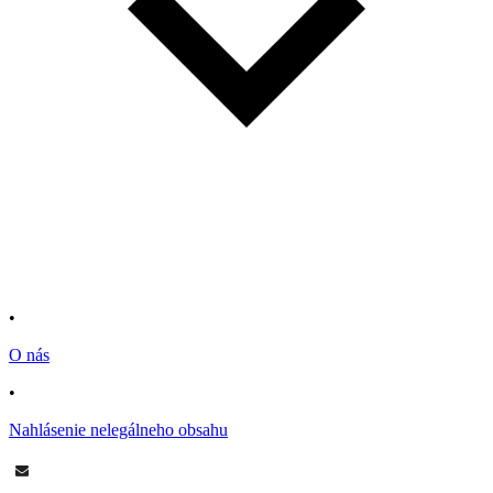
•
O nás
•
Nahlásenie nelegálneho obsahu