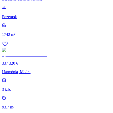
Pozemok
1742 m²
337 320 €
Harmónia, Modra
3 izb.
93.7 m²