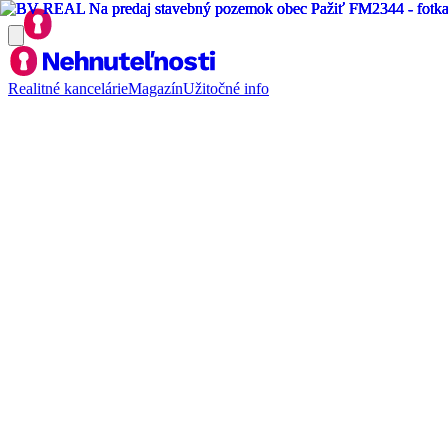
Realitné kancelárie
Magazín
Užitočné info