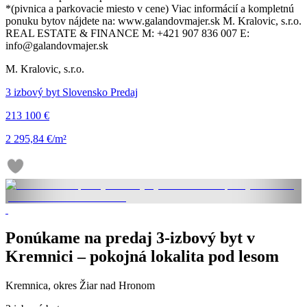
*(pivnica a parkovacie miesto v cene) Viac informácií a kompletnú
ponuku bytov nájdete na: www.galandovmajer.sk M. Kralovic, s.r.o.
REAL ESTATE & FINANCE M: +421 907 836 007 E:
info@galandovmajer.sk
M. Kralovic, s.r.o.
3 izbový byt Slovensko Predaj
213 100 €
2 295,84 €/m²
Ponúkame na predaj 3-izbový byt v
Kremnici – pokojná lokalita pod lesom
Kremnica, okres Žiar nad Hronom