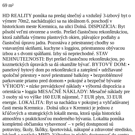
69 m²
HD REALITY ponúka na predaj slnečný a vzdušný 3-izbový byt o
výmere 70m2, nachádzajúci sa na ideálnom 6. poschodí v
historickom meste Kremnica, na ulici Dolná. DISPOZÍCIA: Byt
pôsobí veľmi otvorene a svetlo. Prešiel čiastočnou rekonštrukciou,
ktorá zahŕňala výmenu plastových okien, plávajúce podlahy a
čiastočnú úpravu jadra. Pozostáva z priestrannej chodby so
vstavanými skriňami, kuchyne s loggiou, priestrannou obývacou
izbou a s dvomi spálňami. Izby sú nepriechodné. STAV
NEHNUTEĽNOSTI: Byt prešiel čiastočnou rekonštrukciou, po
kozmetických úpravách sa dá okamžite bývať. BYTOVÝ DOM: •
panelový bytový dom po rekonštrukcii a zateplení • udržiavané
spoločné priestory • nové priestranné balkóny • bezproblémové
parkovanie priamo pred domom • pokojné a bezpečné bývanie
VÝHODY: • nízke prevádzkové náklady • výborná dispozícia a
orientácia • loggia MESAČNÉ NÁKLADY: Mesačné náklady pre
3 osoby sú vo výške 160 EUR nájomné, 7 EUR plyn, 33 EUR
energie. LOKALITA: Byt sa nachádza v pokojnej a vyhľadávanej
časti mesta Kremnica . Dolná ulica v Kremnici je jednou z
kľúčových a strategických lokalít mesta, ktorá spája historickú
atmosféru s praktickosťou moderného bývania. Lokalita ponúka
kompletnú občiansku vybavenosť – v pešej dostupnosti sú
potraviny, školy, škôlky, športoviská, nákupné a zdravotné stredisko,
lekáreň a zastávka MHD. Výhodou je rýchla dostupnosť do centra