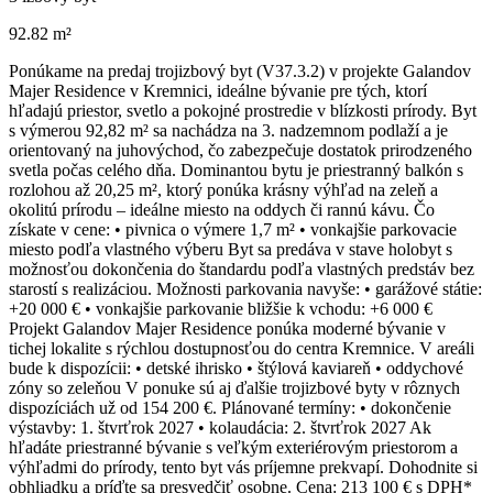
92.82 m²
Ponúkame na predaj trojizbový byt (V37.3.2) v projekte Galandov
Majer Residence v Kremnici, ideálne bývanie pre tých, ktorí
hľadajú priestor, svetlo a pokojné prostredie v blízkosti prírody. Byt
s výmerou 92,82 m² sa nachádza na 3. nadzemnom podlaží a je
orientovaný na juhovýchod, čo zabezpečuje dostatok prirodzeného
svetla počas celého dňa. Dominantou bytu je priestranný balkón s
rozlohou až 20,25 m², ktorý ponúka krásny výhľad na zeleň a
okolitú prírodu – ideálne miesto na oddych či rannú kávu. Čo
získate v cene: • pivnica o výmere 1,7 m² • vonkajšie parkovacie
miesto podľa vlastného výberu Byt sa predáva v stave holobyt s
možnosťou dokončenia do štandardu podľa vlastných predstáv bez
starostí s realizáciou. Možnosti parkovania navyše: • garážové státie:
+20 000 € • vonkajšie parkovanie bližšie k vchodu: +6 000 €
Projekt Galandov Majer Residence ponúka moderné bývanie v
tichej lokalite s rýchlou dostupnosťou do centra Kremnice. V areáli
bude k dispozícii: • detské ihrisko • štýlová kaviareň • oddychové
zóny so zeleňou V ponuke sú aj ďalšie trojizbové byty v rôznych
dispozíciách už od 154 200 €. Plánované termíny: • dokončenie
výstavby: 1. štvrťrok 2027 • kolaudácia: 2. štvrťrok 2027 Ak
hľadáte priestranné bývanie s veľkým exteriérovým priestorom a
výhľadmi do prírody, tento byt vás príjemne prekvapí. Dohodnite si
obhliadku a príďte sa presvedčiť osobne. Cena: 213 100 € s DPH*