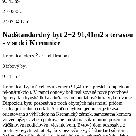
91.41 m²
210 000 €
2 297,34 €/m²
Nadštandardný byt 2+2 91,41m2 s terasou
- v srdci Kremnice
Kremnica, okres Žiar nad Hronom
3 izbový byt
91.41 m²
Kremnica. Byt má celkovú výmeru 91,41 m² a prešiel kompletnou
rekonštrukciou. V rámci obnovy boli realizované nové povrchové
úpravy, kuchynská linka a inštalované podlahové infra vykurovanie.
Dispozícia bytu pozostáva z troch obytných miestností, pričom
spálňa je doplnená o krb. Súčaťou bytovej jednotky je terasa
orientovaná s výhľadom na Kremnický zámok, samostatná komora
vo vedlajšej stavbe a parkovacie miesto na súkromnom pozemku s
väčšinovým podielovým vlastníctvom. Bytový dom pozostáva z
troch bytových jednotiek, čo zabezpečuje vyšší štandard súkromia
Nehnuteľnosť je vhodná na trvalé bývanie, rekreačné účely alebo