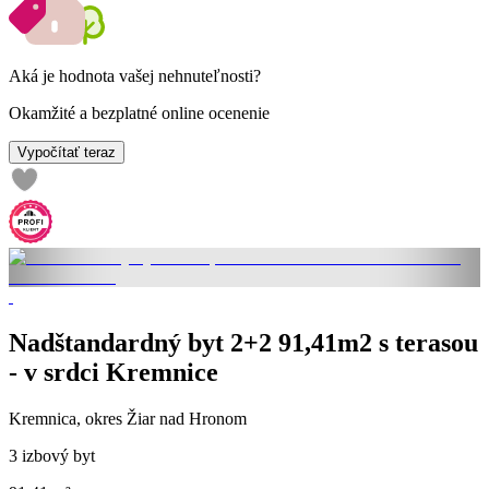
Aká je hodnota vašej nehnuteľnosti?
Okamžité a bezplatné online ocenenie
Vypočítať teraz
Nadštandardný byt 2+2 91,41m2 s terasou
- v srdci Kremnice
Kremnica, okres Žiar nad Hronom
3 izbový byt