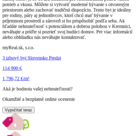
potrieb a vkusu. Môžete si vytvoriť moderné bývanie s otvoreným
priestorom alebo zachovať tradičnú dispozíciu. Tento byt je ideálny
pre rodiny, páry aj jednotlivcov, ktorí chcú mať bývanie v
príjemnom prostredí a zároveň si ho prispôsobiť podľa seba. Ak
hľadáte nehnuteľnosť s potenciálom a dobrou polohou v Kremnici,
neváhajte a príďte si pozrieť svoj budúci domov. Pre viac informácií
alebo obhliadku nás neváhajte kontaktovať.
myReal.sk, s.r.o.
3 izbový byt Slovensko Predaj
114 990 €
1 796,72 €/m²
Aká je hodnota vašej nehnuteľnosti?
Okamžité a bezplatné online ocenenie
Vypočítať teraz