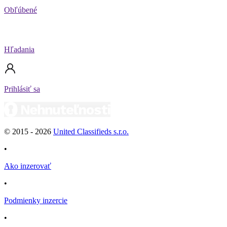
Obľúbené
Hľadania
Prihlásiť sa
© 2015 -
2026
United Classifieds s.r.o.
•
Ako inzerovať
•
Podmienky inzercie
•