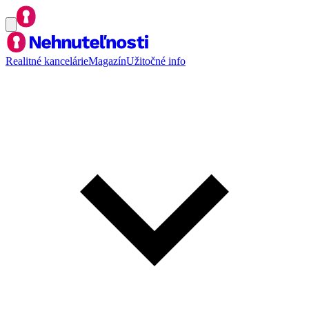
Realitné kancelárie
Magazín
Užitočné info