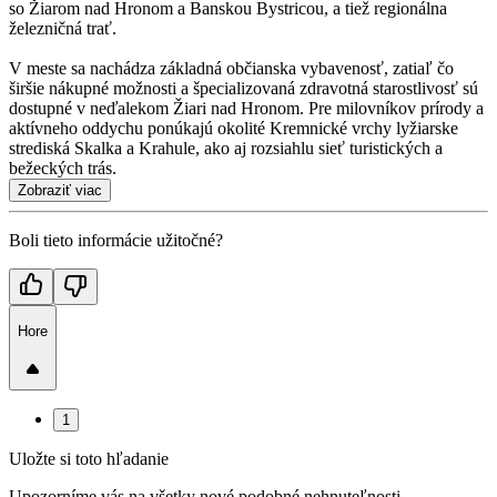
so Žiarom nad Hronom a Banskou Bystricou, a tiež regionálna
železničná trať.
V meste sa nachádza základná občianska vybavenosť, zatiaľ čo
širšie nákupné možnosti a špecializovaná zdravotná starostlivosť sú
dostupné v neďalekom Žiari nad Hronom. Pre milovníkov prírody a
aktívneho oddychu ponúkajú okolité Kremnické vrchy lyžiarske
strediská Skalka a Krahule, ako aj rozsiahlu sieť turistických a
bežeckých trás.
Zobraziť viac
Boli tieto informácie užitočné?
Hore
1
Uložte si toto hľadanie
Upozorníme vás na všetky nové podobné nehnuteľnosti