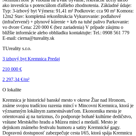
ako investícia s potenciálom ďalšieho zhodnotenia. Základné údaje:
Typ: 3-izbový byt Výmera: 91,41 m² Podkrovie: cca 90 m² Komora:
12m2 Stav: kompletná rekonštrukcia Vykurovanie: podlahové
(infračervené) + plynové kúrenie + krb na tuhé palivo Parkovanie:
vo dvore Cena: 220 000 € (bez zariadenia) V prípade záujmu o
bližšie informácie alebo obhliadku kontaktujte: Tel.: 0908 561 779
E-mail: cierna@tureality.sk
TUreality s.r.o.
3 izbový byt Kremnica Predaj
210 000 €
2 297,34 €/m²
O lokalite
Kremnica je historické banské mesto v okrese Žiar nad Hronom,
známe svojou tradíciou razenia mincí v Mincovni Kremnica, ktorá je
významným lokálnym zamestnávateľom. Ekonomika mesta je
orientovaná aj na turizmus, čo podporuje bohaté kultúrne dedičstvo,
vrátane Mestského hradu a Múzea mincí a medailí. Mesto je
dejiskom známeho festivalu humoru a satiry Kremnické gagy.
Dopravnú dostupnosť zabezpečuje cesta I/65, ktorá spája Kremnicu