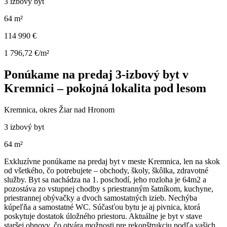
3 izbový byt
64 m²
114 990 €
1 796,72 €/m²
Ponúkame na predaj 3-izbový byt v
Kremnici – pokojná lokalita pod lesom
Kremnica, okres Žiar nad Hronom
3 izbový byt
64 m²
Exkluzívne ponúkame na predaj byt v meste Kremnica, len na skok
od všetkého, čo potrebujete – obchody, školy, škôlka, zdravotné
služby. Byt sa nachádza na 1. poschodí, jeho rozloha je 64m2 a
pozostáva zo vstupnej chodby s priestranným šatníkom, kuchyne,
priestrannej obývačky a dvoch samostatných izieb. Nechýba
kúpeľňa a samostatné WC. Súčasťou bytu je aj pivnica, ktorá
poskytuje dostatok úložného priestoru. Aktuálne je byt v stave
staršej obnovy, čo otvára možnosti pre rekonštrukciu podľa vašich