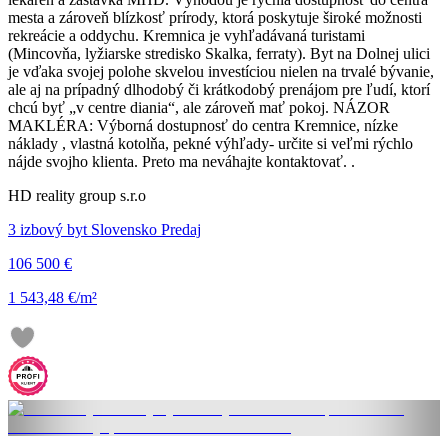
mesta a zároveň blízkosť prírody, ktorá poskytuje široké možnosti
rekreácie a oddychu. Kremnica je vyhľadávaná turistami
(Mincovňa, lyžiarske stredisko Skalka, ferraty). Byt na Dolnej ulici
je vďaka svojej polohe skvelou investíciou nielen na trvalé bývanie,
ale aj na prípadný dlhodobý či krátkodobý prenájom pre ľudí, ktorí
chcú byť „v centre diania“, ale zároveň mať pokoj. NÁZOR
MAKLÉRA: Výborná dostupnosť do centra Kremnice, nízke
náklady , vlastná kotolňa, pekné výhľady- určite si veľmi rýchlo
nájde svojho klienta. Preto ma neváhajte kontaktovať. .
HD reality group s.r.o
3 izbový byt Slovensko Predaj
106 500 €
1 543,48 €/m²