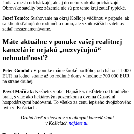
ľudia z mesta odchádzajú, ale aj do neho z okolia prichádzajú.
Obrovské satelity bez zázemia nie sú pre tento kraj zatiaľ typické.
Jozef Tomčo:
Sťahovanie na okraj Košíc je väčšinou v prípade, ak
sa klienti sťahujú do rodinného domu, ale vznik väčších satelitov
zatiaľ nezaznamenávame.
Máte aktuálne v ponuke vašej realitnej
kancelárie nejakú „nezvyčajnú“
nehnuteľnosť?
Peter Gondoľ:
V ponuke máme široké portfólio, od chát od 11 000
EUR na jednej strane až po rodinné domy v hodnote 700 000 EUR
na strane druhej.
Pavol Mačičák:
Kaštielik v obci Hajnáčka, neďaleko od hradného
brala, s viac ako hektárovým pozemkom a dvoma úžasnými
hospodárskymi budovami. To všetko za cenu lepšieho dvojizbového
bytu v Košiciach.
Druhú časť rozhovorov s realitnými kanceláriami
v Košiciach
nájdete tu
.