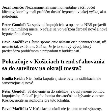
Jozef Tomčo:
Nezaznamenali sme momentálne väčší počet
klientov, ktorí by mali problém dostať hypotéku v takej výške, akú
potrebujú.
Peter Gondoľ:
Na správaní kupujúcich sa opatrenia NBS prejavili
len v minimálnej miere. Naďalej sa vo veľkom čerpajú nové a nové
hypotekárne úvery.
Pavol Mačičák:
Cítime spomalenie nárastu cien nehnuteľností, už
nerastú tak extrémne. Zdá sa, že je to zdravý vývoj, ktorý
predchádza problémom a prepadom v budúcnosti.
Pokračuje v Košiciach trend sťahovania
sa do satelitov na okraji mesta?
Emília Reich:
Nie, ľudia kupujú aj staré byty na sídliskách, ale
samozrejme aj nové.
Peter Gondoľ:
Sťahovanie sa do satelitov je ovplyvnené bonitou
kupujúceho. Pokiaľ je jeho bonita dostatočná na bývanie v meste
Košice, určite sa rozhodne pre túto lokalitu.
Pavol Mačičák:
V Košiciach a okolí nie je tento trend výrazný,