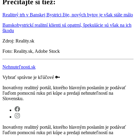
Prečítajte si tiež:
Realitný trh v Banskej Bystrici žije, nových bytov je však stále málo
Banskobystrickí realitní klienti sú opatrní, špekulácie sú však na ich
škodu
Zdroj: Reality.sk
Foto: Reality.sk, Adobe Stock
Nehnuteľnosti.sk
Vybrať správne je kľúčové 🔑
Inovatívny realitný portál, ktorého hlavným poslaním je podávať
ľuďom pomocnú ruku pri kúpe a predaji nehnuteľností na
Slovensku.
Inovatívny realitný portál, ktorého hlavným poslaním je podávať
ľuďom pomocnú ruku pri kúpe a predaji nehnuteľností na