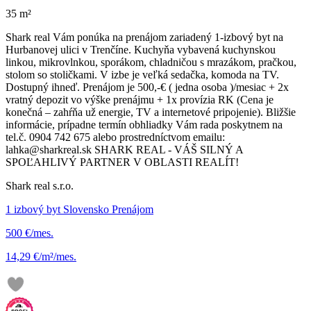
35 m²
Shark real Vám ponúka na prenájom zariadený 1-izbový byt na
Hurbanovej ulici v Trenčíne. Kuchyňa vybavená kuchynskou
linkou, mikrovlnkou, sporákom, chladničou s mrazákom, pračkou,
stolom so stoličkami. V izbe je veľká sedačka, komoda na TV.
Dostupný ihneď. Prenájom je 500,-€ ( jedna osoba )/mesiac + 2x
vratný depozit vo výške prenájmu + 1x provízia RK (Cena je
konečná – zahŕňa už energie, TV a internetové pripojenie). Bližšie
informácie, prípadne termín obhliadky Vám rada poskytnem na
tel.č. 0904 742 675 alebo prostredníctvom emailu:
lahka@sharkreal.sk SHARK REAL - VÁŠ SILNÝ A
SPOĽAHLIVÝ PARTNER V OBLASTI REALÍT!
Shark real s.r.o.
1 izbový byt Slovensko Prenájom
500 €/mes.
14,29 €/m²/mes.