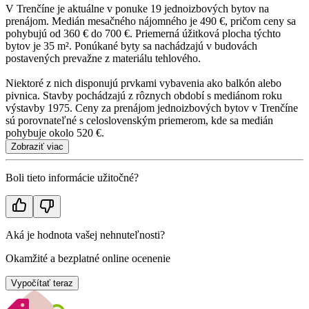
V Trenčíne je aktuálne v ponuke 19 jednoizbových bytov na
prenájom. Medián mesačného nájomného je 490 €, pričom ceny sa
pohybujú od 360 € do 700 €. Priemerná úžitková plocha týchto
bytov je 35 m². Ponúkané byty sa nachádzajú v budovách
postavených prevažne z materiálu tehlového.
Niektoré z nich disponujú prvkami vybavenia ako balkón alebo
pivnica. Stavby pochádzajú z rôznych období s mediánom roku
výstavby 1975. Ceny za prenájom jednoizbových bytov v Trenčíne
sú porovnateľné s celoslovenským priemerom, kde sa medián
pohybuje okolo 520 €.
Zobraziť viac
Boli tieto informácie užitočné?
Aká je hodnota vašej nehnuteľnosti?
Okamžité a bezplatné online ocenenie
Vypočítať teraz