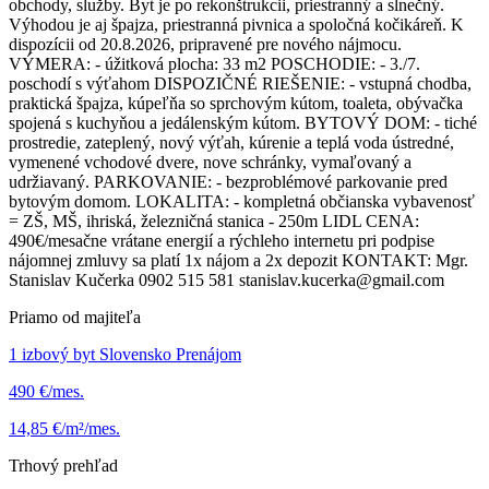
obchody, služby. Byt je po rekonštrukcii, priestranný a slnečný.
Výhodou je aj špajza, priestranná pivnica a spoločná kočikáreň. K
dispozícii od 20.8.2026, pripravené pre nového nájmocu.
VÝMERA: - úžitková plocha: 33 m2 POSCHODIE: - 3./7.
poschodí s výťahom DISPOZIČNÉ RIEŠENIE: - vstupná chodba,
praktická špajza, kúpeľňa so sprchovým kútom, toaleta, obývačka
spojená s kuchyňou a jedálenským kútom. BYTOVÝ DOM: - tiché
prostredie, zateplený, nový výťah, kúrenie a teplá voda ústredné,
vymenené vchodové dvere, nove schránky, vymaľovaný a
udržiavaný. PARKOVANIE: - bezproblémové parkovanie pred
bytovým domom. LOKALITA: - kompletná občianska vybavenosť
= ZŠ, MŠ, ihriská, železničná stanica - 250m LIDL CENA:
490€/mesačne vrátane energií a rýchleho internetu pri podpise
nájomnej zmluvy sa platí 1x nájom a 2x depozit KONTAKT: Mgr.
Stanislav Kučerka 0902 515 581 stanislav.kucerka@gmail.com
Priamo od majiteľa
1 izbový byt Slovensko Prenájom
490 €/mes.
14,85 €/m²/mes.
Trhový prehľad