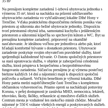
35 m²
Na prenájom kompletne zariadená 1-izbová ubytovacia jednotka s
výmerou 35 m², ktorá sa nachádza na prízemí udržiavaného
ubytovacieho zariadenia vo vyhľadávanej lokalite Dlhé Hony v
Trenčíne. Vďaka praktickému dispozičnému riešeniu ponúka viac
priestoru aj súkromia ako bežné ubytovacie jednotky. Dispozíciu
tvorí priestranná obytná izba, samostatná kuchyňa s jedálenským
priestorom a súkromná kúpeľňa so sprchovým kútom a WC. Byt sa
prenajíma kompletne zariadený, pripravený na okamžité
nasťahovanie. Je ideálnou voľbou pre jednotlivca alebo pár, ktorí
hľadajú komfortné bývanie s dostatkom priestoru. Ubytovacie
zariadenie poskytuje svojim obyvateľom pravidelné služby, ktoré
spríjemňujú každodenné bývanie. O čistotu spoločných priestorov
sa stará upratovacia služba, v objekte je zabezpečená celodenná
služba, ktorá prispieva k bezpečnému a bezproblémovému
fungovaniu zariadenia. Súčasťou prenájmu je aj výmena posteľnej
bielizne každých 14 dní a nájomníci majú k dispozícii spoločnú
práčovňu a sušiareň. Veľkým benefitom je výborná lokalita. Dlhé
Hony patria medzi najobľúbenejšie časti Trenčína s kompletnou
občianskou vybavenosťou. Priamo oproti sa nachádzajú potraviny
Koruna, v pešej dostupnosti je zastávka MHD, nemocnica, lekáreň,
trhovisko, školy, škôlky, reštaurácie aj množstvo ďalších služieb.
Centrum mesta je vzdialené len niekoľko minút chôdze. Mesačné
nájomné je 550 € vrátane všetkých energií a poskytovaných služieb.