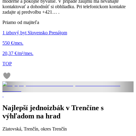
moderné a pokojné bývanie. V prípade záujmu ma neváhajte
kontaktovať a dohodnúť si obhliadku. Pri telefonickom kontakte
zadajte aj predvolbu +421… .
Priamo od majiteľa
1 izbový byt Slovensko Prenájom
550 €/mes.
20,37 €/m²/mes.
TOP
Najlepší jednoizbák v Trenčíne s
výhľadom na hrad
Zlatovská, Trenčín, okres Trenčín