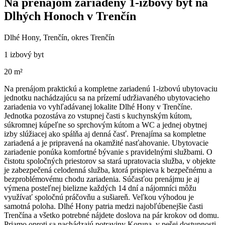
Na prenájom zariadený 1-izbový byt na
Dlhých Honoch v Trenčín
Dlhé Hony, Trenčín, okres Trenčín
1 izbový byt
20 m²
Na prenájom praktickú a kompletne zariadenú 1-izbovú ubytovaciu
jednotku nachádzajúcu sa na prízemí udržiavaného ubytovacieho
zariadenia vo vyhľadávanej lokalite Dlhé Hony v Trenčíne.
Jednotka pozostáva zo vstupnej časti s kuchynským kútom,
súkromnej kúpeľne so sprchovým kútom a WC a jednej obytnej
izby slúžiacej ako spálňa aj denná časť. Prenajíma sa kompletne
zariadená a je pripravená na okamžité nasťahovanie. Ubytovacie
zariadenie ponúka komfortné bývanie s pravidelnými službami. O
čistotu spoločných priestorov sa stará upratovacia služba, v objekte
je zabezpečená celodenná služba, ktorá prispieva k bezpečnému a
bezproblémovému chodu zariadenia. Súčasťou prenájmu je aj
výmena posteľnej bielizne každých 14 dní a nájomníci môžu
využívať spoločnú práčovňu a sušiareň. Veľkou výhodou je
samotná poloha. Dlhé Hony patria medzi najobľúbenejšie časti
Trenčína a všetko potrebné nájdete doslova na pár krokov od domu.
Priamo oproti sa nachádzajú potraviny Koruna, v pešej dostupnosti