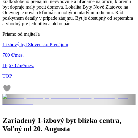
krátkodobého prenájmu nevyhovuje a hľadáme nájomcu, ktorému
byt dopraje malý pocit domova. Lokalita Byty Nové Zlatovce na
Odevnej je nová a kľudná s mnohými mladými rodinami. Rád
poskytnem detaily v prípade záujmu. Byt je dostupný od septembra
a vhodný pre jednotlivca alebo pár.
Priamo od majiteľa
1 izbový byt Slovensko Prenájom
700 €/mes.
16,67 €/m²/mes.
TOP
Zariadený 1-izbový byt blízko centra,
Voľný od 20. Augusta