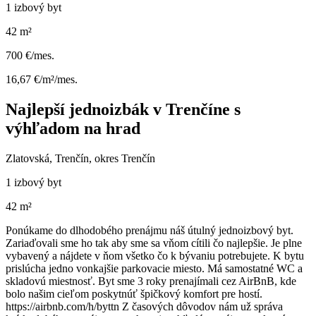
1 izbový byt
42 m²
700 €/mes.
16,67 €/m²/mes.
Najlepší jednoizbák v Trenčíne s
výhľadom na hrad
Zlatovská, Trenčín, okres Trenčín
1 izbový byt
42 m²
Ponúkame do dlhodobého prenájmu náš útulný jednoizbový byt.
Zariaďovali sme ho tak aby sme sa vňom cítili čo najlepšie. Je plne
vybavený a nájdete v ňom všetko čo k bývaniu potrebujete. K bytu
prislúcha jedno vonkajšie parkovacie miesto. Má samostatné WC a
skladovú miestnosť. Byt sme 3 roky prenajímali cez AirBnB, kde
bolo našim cieľom poskytnúť špičkový komfort pre hostí.
https://airbnb.com/h/byttn Z časových dôvodov nám už správa