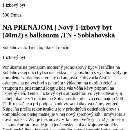
1 izbový byt
500 €/mes.
NA PRENÁJOM | Nový 1-izbový byt
(40m2) s balkónom ,TN - Soblahovská
Soblahovská, Trenčín, okres Trenčín
1 izbový byt
Ponúkame na prenájom moderný jednoizbový byt v Trenčíne na
Soblahovskej ulici byt sa nachádza na 1.poschodí s výťahom. Byt je
kompletne zariadený a voľný od augusta . Obývacia časť je
orientovaná na východ s pekným výhĺadom na okolitú zeleň a
vstupom na priestrannú loggiu kde vás vôňa kávy pripraví na
úspešný deň. Tento 1-izbový byt s atmosférou vo vyhľadávanej a
tichej lokalite v Trenčíne na Soblahovskej ulici za cena nájmu 500
EUR mesačne a pri podpise zmluvy sa platia dva nájmy vopred .
Kúpeľňa prešla rekonštrukciu je v prírodných odtieňoch dreva s
kombináciou bielej matnej je v nej nový sprchový kút , umývadlo a
nová práčka . WC je tiež nové . V kuchyni veľkej 11m2 je priestor
na spoločné stolovanie je tu jedálenský stôl a dizajnové stoličky .
Kuchynskú linka je nová a so zabudovanými spotrebičmi a novou