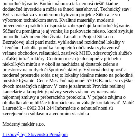
pohodlné bývanie. Budúci nájomca tak nemusí riešiť žiadne
dodatočné investície a môže sa ihneď nasťahovať. Technický stav:
Byt sa nachádza v modernom bytovom projekte Sitka a je vo
výbornom technickom stave. Kvalitné materiály, moderné
prevedenie a praktická dispozícia zabezpečujú komfortné bývanie.
Súčasťou prenájmu je aj vonkajšie parkovacie miesto, ktoré zvyšuje
pohodlie každodenného života. Lokalita: Projekt Sitka na
Bezručovej ulici patrí medzi vyhľadávané rezidenčné lokality v
Trenčíne. Lokalita ponúka kompletnú občiansku vybavenosť
vrátane obchodov, reštaurácií, zastávok MHD, zdravotných služieb
a ďalšej infraštruktúry. Centrum mesta je dostupné v priebehu
niekoľkých minút a v okolí sa nachádza aj dostatok zelene a
priestorov na oddych či športové aktivity. Výborná dostupnosť a
moderné prostredie robia z tejto lokality ideálne miesto na pohodlné
mestské bývanie. Cena: Mesačné nájomné: 570 € Kaucia: vo výške
dvoch mesačných nájmov V cene je zahrnuté: Provízia realitnej
kancelárie a kompletný právny servis vrátane vypracovania
nájomnej zmluvy a preberacieho protokolu. V prípade záujmu o
obhliadku alebo bližšie informácie ma neváhajte kontaktovať. Matúš
Laurenčík – 0902 384 244 Informácie o nehnuteľnosti sú
zverejnené so súhlasom a vedomím vlastníka.
Moderný maklér s.r.o.
1 izbový byt Slovensko Prenájom