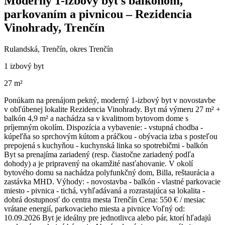
Moderný 1-izbový byt s balkónom,
parkovaním a pivnicou – Rezidencia
Vinohrady, Trenčín
Rulandská, Trenčín, okres Trenčín
1 izbový byt
27 m²
Ponúkam na prenájom pekný, moderný 1-izbový byt v novostavbe
v obľúbenej lokalite Rezidencia Vinohrady. Byt má výmeru 27 m² +
balkón 4,9 m² a nachádza sa v kvalitnom bytovom dome s
príjemným okolím. Dispozícia a vybavenie: - vstupná chodba -
kúpeľňa so sprchovým kútom a práčkou - obývacia izba s posteľou
prepojená s kuchyňou - kuchynská linka so spotrebičmi - balkón
Byt sa prenajíma zariadený (resp. čiastočne zariadený podľa
dohody) a je pripravený na okamžité nasťahovanie. V okolí
bytového domu sa nachádza polyfunkčný dom, Billa, reštaurácia a
zastávka MHD. Výhody: - novostavba - balkón - vlastné parkovacie
miesto - pivnica - tichá, vyhľadávaná a rozrastajúca sa lokalita -
dobrá dostupnosť do centra mesta Trenčín Cena: 550 € / mesiac
vrátane energií, parkovacieho miesta a pivnice Voľný od:
10.09.2026 Byt je ideálny pre jednotlivca alebo pár, ktorí hľadajú