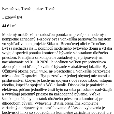
Bezručova, Trenčín, okres Trenčín
1 izbový byt
44.61 m²
Moderný maklér vám s radosťou ponúka na prenájom moderný a
kompletne zariadený 1-izbový byt s vonkajším parkovacím miestom
vo vyhľadávanom projekte Sitka na Bezručovej ulici v Trenčíne.
Byt sa nachádza na 1. poschodí moderného bytového domu a vďaka
svojej dispozícii ponúka komfortné bývanie s dostatkom úložného
priestoru. Prenajíma sa kompletne zariadený a je pripravený na
nasťahovanie od 01.10.2026. Je ideálnou voľbou pre jednotlivca
alebo pár, ktorí hľadajú kvalitné bývanie v atraktívnej lokalite. Byt:
Úžitková plocha bytu: 44,61 m² Poschodie: 1 Vonkajšie parkovacie
miesto: áno Dispozícia: Byt pozostáva z jednej obytnej miestnosti a
príslušenstva, ktorým je kuchyňa spojená s obývacou izbou, vstupná
chodba, kúpeľňa spojená s WC a šatník. Dispozícia je praktická a
efektívna, pričom jednotlivé časti bytu na seba prirodzene nadväzujú
a vytvárajú príjemný priestor na každodenné bývanie. Vďaka
šatníku ponúka byt dostatok úložného priestoru a komfort aj pri
dlhodobom bývaní. Vybavenie: Byt sa prenajíma kompletne
zariadený a pripravený na nasťahovanie. Súčasťou vybavenia je
kuchynská linka so spotrebičmi a kompletné zariadenie potrebné pre