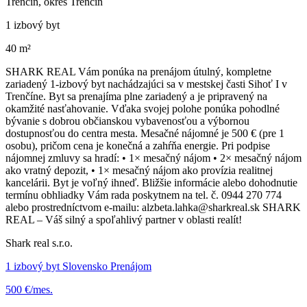
Trenčín, okres Trenčín
1 izbový byt
40 m²
SHARK REAL Vám ponúka na prenájom útulný, kompletne
zariadený 1-izbový byt nachádzajúci sa v mestskej časti Sihoť I v
Trenčíne. Byt sa prenajíma plne zariadený a je pripravený na
okamžité nasťahovanie. Vďaka svojej polohe ponúka pohodlné
bývanie s dobrou občianskou vybavenosťou a výbornou
dostupnosťou do centra mesta. Mesačné nájomné je 500 € (pre 1
osobu), pričom cena je konečná a zahŕňa energie. Pri podpise
nájomnej zmluvy sa hradí: • 1× mesačný nájom • 2× mesačný nájom
ako vratný depozit, • 1× mesačný nájom ako provízia realitnej
kancelárii. Byt je voľný ihneď. Bližšie informácie alebo dohodnutie
termínu obhliadky Vám rada poskytnem na tel. č. 0944 270 774
alebo prostredníctvom e-mailu: alzbeta.lahka@sharkreal.sk SHARK
REAL – Váš silný a spoľahlivý partner v oblasti realít!
Shark real s.r.o.
1 izbový byt Slovensko Prenájom
500 €/mes.