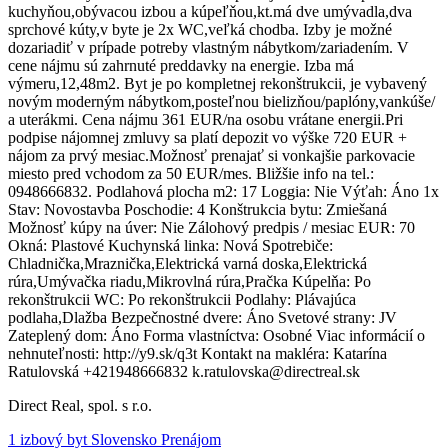
kuchyňou,obývacou izbou a kúpeľňou,kt.má dve umývadla,dva
sprchové kúty,v byte je 2x WC,veľká chodba. Izby je možné
dozariadiť v prípade potreby vlastným nábytkom/zariadením. V
cene nájmu sú zahrnuté preddavky na energie. Izba má
výmeru,12,48m2. Byt je po kompletnej rekonštrukcii, je vybavený
novým moderným nábytkom,posteľnou bielizňou/paplóny,vankúše/
a uterákmi. Cena nájmu 361 EUR/na osobu vrátane energii.Pri
podpise nájomnej zmluvy sa platí depozit vo výške 720 EUR +
nájom za prvý mesiac.Možnosť prenajať si vonkajšie parkovacie
miesto pred vchodom za 50 EUR/mes. Bližšie info na tel.:
0948666832. Podlahová plocha m2: 17 Loggia: Nie Výťah: Áno 1x
Stav: Novostavba Poschodie: 4 Konštrukcia bytu: Zmiešaná
Možnosť kúpy na úver: Nie Zálohový predpis / mesiac EUR: 70
Okná: Plastové Kuchynská linka: Nová Spotrebiče:
Chladnička,Mraznička,Elektrická varná doska,Elektrická
rúra,Umývačka riadu,Mikrovlná rúra,Pračka Kúpelňa: Po
rekonštrukcii WC: Po rekonštrukcii Podlahy: Plávajúca
podlaha,Dlažba Bezpečnostné dvere: Áno Svetové strany: JV
Zateplený dom: Áno Forma vlastníctva: Osobné Viac informácií o
nehnuteľnosti: http://y9.sk/q3t Kontakt na makléra: Katarína
Ratulovská +421948666832 k.ratulovska@directreal.sk
Direct Real, spol. s r.o.
1 izbový byt Slovensko Prenájom