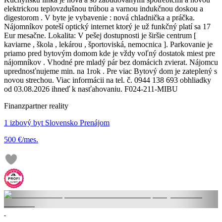
elektrickou teplovzdušnou trúbou a varnou indukčnou doskou a
digestorom . V byte je vybavenie : nová chladnička a práčka.
Nájomníkov poteší optický internet ktorý je už funkčný platí sa 17
Eur mesačne. Lokalita: V pešej dostupnosti je širšie centrum [
kaviarne , škola , lekárou , športoviská, nemocnica ]. Parkovanie je
priamo pred bytovým domom kde je vždy voľný dostatok miest pre
nájomníkov . Vhodné pre mladý pár bez domácich zvierat. Nájomcu
uprednosťnujeme min. na 1rok . Pre viac Bytový dom je zateplený s
novou strechou. Viac informácii na tel. č. 0944 138 693 obhliadky
od 03.08.2026 ihneď k nasťahovaniu. F024-211-MIBU
Finanzpartner reality
1 izbový byt Slovensko Prenájom
500 €/mes.