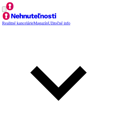
Realitné kancelárie
Magazín
Užitočné info