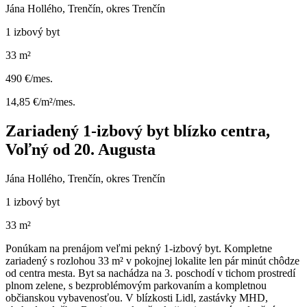
Jána Hollého, Trenčín, okres Trenčín
1 izbový byt
33 m²
490 €/mes.
14,85 €/m²/mes.
Zariadený 1-izbový byt blízko centra,
Voľný od 20. Augusta
Jána Hollého, Trenčín, okres Trenčín
1 izbový byt
33 m²
Ponúkam na prenájom veľmi pekný 1-izbový byt. Kompletne
zariadený s rozlohou 33 m² v pokojnej lokalite len pár minút chôdze
od centra mesta. Byt sa nachádza na 3. poschodí v tichom prostredí
plnom zelene, s bezproblémovým parkovaním a kompletnou
občianskou vybavenosťou. V blízkosti Lidl, zastávky MHD,