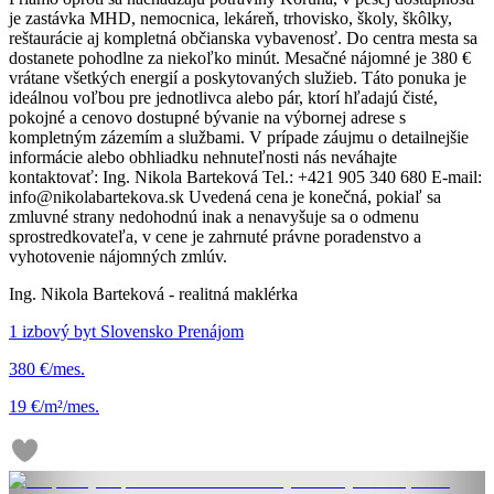
je zastávka MHD, nemocnica, lekáreň, trhovisko, školy, škôlky,
reštaurácie aj kompletná občianska vybavenosť. Do centra mesta sa
dostanete pohodlne za niekoľko minút. Mesačné nájomné je 380 €
vrátane všetkých energií a poskytovaných služieb. Táto ponuka je
ideálnou voľbou pre jednotlivca alebo pár, ktorí hľadajú čisté,
pokojné a cenovo dostupné bývanie na výbornej adrese s
kompletným zázemím a službami. V prípade záujmu o detailnejšie
informácie alebo obhliadku nehnuteľnosti nás neváhajte
kontaktovať: Ing. Nikola Barteková Tel.: +421 905 340 680 E-mail:
info@nikolabartekova.sk Uvedená cena je konečná, pokiaľ sa
zmluvné strany nedohodnú inak a nenavyšuje sa o odmenu
sprostredkovateľa, v cene je zahrnuté právne poradenstvo a
vyhotovenie nájomných zmlúv.
Ing. Nikola Barteková - realitná maklérka
1 izbový byt Slovensko Prenájom
380 €/mes.
19 €/m²/mes.