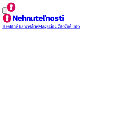
Realitné kancelárie
Magazín
Užitočné info