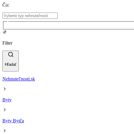
Čo
:
Filter
Hľadať
Nehnuteľnosti.sk
Byty
Byty Bytča