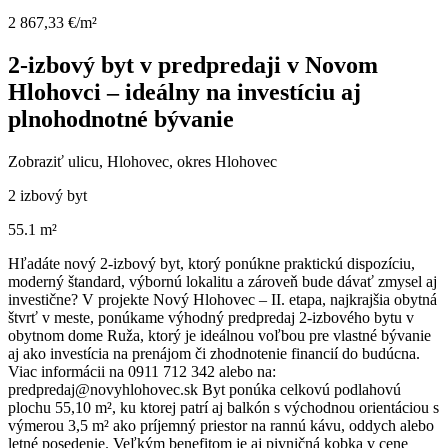
2 867,33 €/m²
2-izbový byt v predpredaji v Novom
Hlohovci – ideálny na investíciu aj
plnohodnotné bývanie
Zobraziť ulicu
, Hlohovec, okres Hlohovec
2 izbový byt
55.1 m²
Hľadáte nový 2-izbový byt, ktorý ponúkne praktickú dispozíciu,
moderný štandard, výbornú lokalitu a zároveň bude dávať zmysel aj
investične? V projekte Nový Hlohovec – II. etapa, najkrajšia obytná
štvrť v meste, ponúkame výhodný predpredaj 2-izbového bytu v
obytnom dome Ruža, ktorý je ideálnou voľbou pre vlastné bývanie
aj ako investícia na prenájom či zhodnotenie financií do budúcna.
Viac informácii na 0911 712 342 alebo na:
predpredaj@novyhlohovec.sk Byt ponúka celkovú podlahovú
plochu 55,10 m², ku ktorej patrí aj balkón s východnou orientáciou s
výmerou 3,5 m² ako príjemný priestor na rannú kávu, oddych alebo
letné posedenie. Veľkým benefitom je aj pivničná kobka v cene