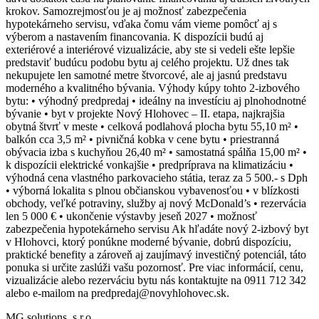
krokov. Samozrejmosťou je aj možnosť zabezpečenia
hypotekárneho servisu, vďaka čomu vám vieme pomôcť aj s
výberom a nastavením financovania. K dispozícii budú aj
exteriérové a interiérové vizualizácie, aby ste si vedeli ešte lepšie
predstaviť budúcu podobu bytu aj celého projektu. Už dnes tak
nekupujete len samotné metre štvorcové, ale aj jasnú predstavu
moderného a kvalitného bývania. Výhody kúpy tohto 2-izbového
bytu: • výhodný predpredaj • ideálny na investíciu aj plnohodnotné
bývanie • byt v projekte Nový Hlohovec – II. etapa, najkrajšia
obytná štvrť v meste • celková podlahová plocha bytu 55,10 m² •
balkón cca 3,5 m² • pivničná kobka v cene bytu • priestranná
obývacia izba s kuchyňou 26,40 m² • samostatná spálňa 15,00 m² •
k dispozícii elektrické vonkajšie • predpríprava na klimatizáciu •
výhodná cena vlastného parkovacieho státia, teraz za 5 500.- s Dph
• výborná lokalita s plnou občianskou vybavenosťou • v blízkosti
obchody, veľké potraviny, služby aj nový McDonald’s • rezervácia
len 5 000 € • ukončenie výstavby jeseň 2027 • možnosť
zabezpečenia hypotekárneho servisu Ak hľadáte nový 2-izbový byt
v Hlohovci, ktorý ponúkne moderné bývanie, dobrú dispozíciu,
praktické benefity a zároveň aj zaujímavý investičný potenciál, táto
ponuka si určite zaslúži vašu pozornosť. Pre viac informácií, cenu,
vizualizácie alebo rezerváciu bytu nás kontaktujte na 0911 712 342
alebo e-mailom na predpredaj@novyhlohovec.sk.
MG solutions, s.r.o.