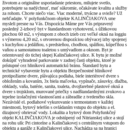
životom a originálne usporiadanie priestoru, milujete svetlo,
potrebujete sa nadýchnuť, mať súkromie, očakávate kvalitu a služby
za rohom. Chcete niečo viac. Viac moderné, trvácne a svieže? Už
nehľadajte. V polyfunkčnom objekte KALINČIAKOVA sme
mysleli presne na Vás. Dispozícia Máme pre Vás pripravený
posledný 2-izbový byt v štandardnom vyhotovení, s úžitkovou
plochou 60 m2, s výstupom z oboch izieb cez veľké okná na loggiu
s výmerou 4,20 m2, s otvorenou dispozíciou obývacej izby spojenej
s kuchyňou a jedálňou, s predsieňou, chodbou, spálňou, kúpeľňou s
vaňou a samostatnou toaletou s umývadlom a oknom. Byt je
orientovaný do tichej slepej Kalinčiakovej ulice. K bytu je možné
dokúpiť vyhradené parkovanie v zadnej časti objektu, ktoré je
prístupné cez hliníkovú automatickú bránu. Štandard bytu a
technické vybavenie bytu a objektu Bezpečnostné hliníkové
protipožiarne dvere, plávajúca podlaha, biele interiérové dvere s
obložením a kovaním, 3x biela maľovka, vypínače, zásuvky, dlažba,
obklady, vaňa, batérie, sanita, toaleta, dvojfarebné plastové okná a
dvere s trojsklom, murované priečky s nadštandardnými zvukovo a
tepelne izolačnými vlastnosťami a zábradlie z tvrdeného skla.
Nezávislé el. podlahové vykurovanie s termostatom v každej
miestnosti, bytový telefón s ovládaním vstupu do objektu a el.
dizajnový ohrievač vody. Lokalita a bytový dom Polyfunkčný
objekt KALINČIAKOVA je odstúpený od Nitrianskej ulice a stojí
na rohu ulíc Pri cintoríne a Kalinčiakovej s centrálnym vstupom do
objektu a garáže z Kalinčiakovej ulice. Nachádza sa na hranici