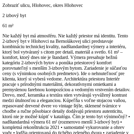
Zobraziť ulicu
, Hlohovec, okres Hlohovec
2 izbový byt
61 m²
Nie každý byt má atmosféru. Nie každý priestor má identitu. Tento
2-izbový byt v Hlohovci na Bernolákovej ulici predstavuje
kombináciu technickej kvality, nadštandardnej výmery a interiéru,
ktorý bol vytváraný s citom pre detail, materiál a svetlo. 61 m² –
komfort, ktorý dnes nie je štandard. Výmera presahuje bežnú
kategóriu 2-izbových bytov a ponúka priestorový komfort
porovnateľný s menším 3-izbovým bytom. Zariadenie je súčasťou
ceny (s výnimkou osobných predmetov). Ide o nehnuteľnosť pre
klienta, ktorý si vyberá vedome. Architektúra priestoru Interiér
pracuje s prírodnými materiálmi, dekoratívnymi omietkami a
premyslenou farebnou kompozíciou a vedomým vrstvením detailov.
Drevo, meď, keramika a textúra stien vytvárajú vyvážený kontrast
medzi útulnosťou a eleganciou. Kúpeľňa s voľne stojacou vaňou,
repasované drevené dvere vo vintage štýle, sklenené tvárnice v
chodbe a ručne pôsobiace detaily dodávajú priestoru autenticitu,
ktorú nie je možné kúpiť v katalógu. Čím je tento byt výnimočný? •
nadštandardná výmera 61 m² (rozmerovo menší 3-izbový byt) •
kompletná rekonštrukcia 2021 • samostatné vykurovanie a ohrev
vody • lodžia orientovaná do tichého zeleného dvora • zariadenie v