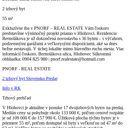
2 izbový byt
55 m²
Exkluzívne iba v PNORF – REAL ESTATE Vám čoskoro
predstavíme výnimočný projekt priamo v Hlohovci. Rezidencia
Bernolákova je už dokončená novostavba s 36 bytmi – s výťahom,
podzemnými garážami a veľkorysými dispozíciami, aké sa dnes
bežne nestavajú. V tichej lokalite mimo hlavného ruchu mesta. Viac
informácií čoskoro. Bernolákova ulica, Hlohovec Súkromná
obhliadka: 0904 825 980 | pnorf.realestate@hotmail.com
PNORF - REAL ESTATE
2 izbový byt Slovensko Predaj
Info v RK
Trhový prehľad
V Hlohovci je aktuálne v ponuke 17 dvojizbových bytov na predaj.
Medián ceny sa pohybuje okolo 133 000 €, pričom cenové rozpätie
je od 109 000 € do 157 990 €. Úžitková plocha týchto bytov je v
priemere 55 m², pričom dostupné sú byty s veľkosťou od 47 m² do