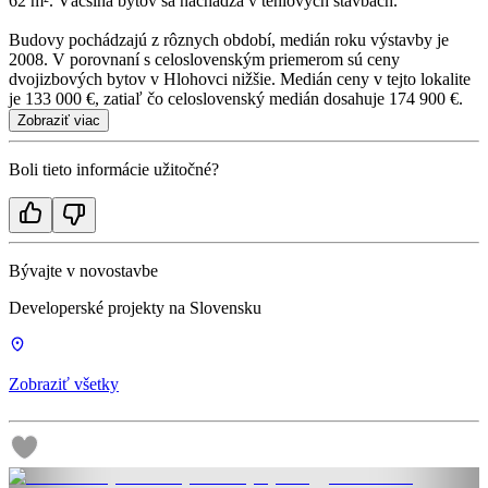
62 m². Väčšina bytov sa nachádza v tehlových stavbách.
Budovy pochádzajú z rôznych období, medián roku výstavby je
2008. V porovnaní s celoslovenským priemerom sú ceny
dvojizbových bytov v Hlohovci nižšie. Medián ceny v tejto lokalite
je 133 000 €, zatiaľ čo celoslovenský medián dosahuje 174 900 €.
Zobraziť viac
Boli tieto informácie užitočné?
Bývajte v novostavbe
Developerské projekty na Slovensku
Zobraziť všetky