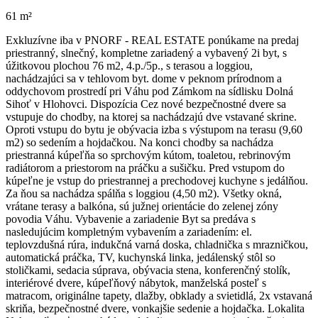
61 m²
Exkluzívne iba v PNORF - REAL ESTATE ponúkame na predaj
priestranný, slnečný, kompletne zariadený a vybavený 2i byt, s
úžitkovou plochou 76 m2, 4.p./5p., s terasou a loggiou,
nachádzajúci sa v tehlovom byt. dome v peknom prírodnom a
oddychovom prostredí pri Váhu pod Zámkom na sídlisku Dolná
Sihoť v Hlohovci. Dispozícia Cez nové bezpečnostné dvere sa
vstupuje do chodby, na ktorej sa nachádzajú dve vstavané skrine.
Oproti vstupu do bytu je obývacia izba s výstupom na terasu (9,60
m2) so sedením a hojdačkou. Na konci chodby sa nachádza
priestranná kúpeľňa so sprchovým kútom, toaletou, rebrinovým
radiátorom a priestorom na práčku a sušičku. Pred vstupom do
kúpeľne je vstup do priestrannej a prechodovej kuchyne s jedálňou.
Za ňou sa nachádza spálňa s loggiou (4,50 m2). Všetky okná,
vrátane terasy a balkóna, sú južnej orientácie do zelenej zóny
povodia Váhu. Vybavenie a zariadenie Byt sa predáva s
nasledujúcim kompletným vybavením a zariadením: el.
teplovzdušná rúra, indukčná varná doska, chladnička s mrazničkou,
automatická práčka, TV, kuchynská linka, jedálenský stôl so
stoličkami, sedacia súprava, obývacia stena, konferenčný stolík,
interiérové dvere, kúpeľňový nábytok, manželská posteľ s
matracom, originálne tapety, dlažby, obklady a svietidlá, 2x vstavaná
skriňa, bezpečnostné dvere, vonkajšie sedenie a hojdačka. Lokalita