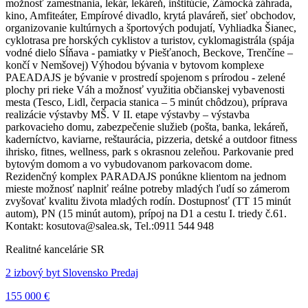
možnosť zamestnania, lekár, lekáreň, inštitúcie, Zámocká záhrada,
kino, Amfiteáter, Empírové divadlo, krytá plaváreň, sieť obchodov,
organizovanie kultúrnych a športových podujatí, Vyhliadka Šianec,
cyklotrasa pre horských cyklistov a turistov, cyklomagistrála (spája
vodné dielo Sĺňava - pamiatky v Piešťanoch, Beckove, Trenčíne –
končí v Nemšovej) Výhodou bývania v bytovom komplexe
PAEADAJS je bývanie v prostredí spojenom s prírodou - zelené
plochy pri rieke Váh a možnosť využitia občianskej vybavenosti
mesta (Tesco, Lidl, čerpacia stanica – 5 minút chôdzou), príprava
realizácie výstavby MŠ. V II. etape výstavby – výstavba
parkovacieho domu, zabezpečenie služieb (pošta, banka, lekáreň,
kaderníctvo, kaviarne, reštaurácia, pizzeria, detské a outdoor fitness
ihrisko, fitnes, wellness, park s okrasnou zeleňou. Parkovanie pred
bytovým domom a vo vybudovanom parkovacom dome.
Rezidenčný komplex PARADAJS ponúkne klientom na jednom
mieste možnosť naplniť reálne potreby mladých ľudí so zámerom
zvyšovať kvalitu života mladých rodín. Dostupnosť (TT 15 minút
autom), PN (15 minút autom), prípoj na D1 a cestu I. triedy č.61.
Kontakt: kosutova@salea.sk, Tel.:0911 544 948
Realitné kancelárie SR
2 izbový byt Slovensko Predaj
155 000 €