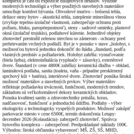
komplexu je časťou expozície dizajnových detailov. Využitie
moderných technológii a výber použitých stavebných materiálov
umocňuje komfort bývania. Obvodové murivo – brúsená tehla,
deliace steny bytov - akustická tehla, zateplenie minerálnou vlnou
(zvyšuje tepelno-izolačné vlastnosti, zabezpečuje ochranu proti
požiaru, hluku, paropriepustnosť), steny - sadrové omietky, plastové
okná (izolačné trojsklo), podlahové kúrenie. Jednotlivé objekty
zhotoviteľ prestrašil zelenou strechou so zámerom - ochrany pred
prehrievaním vrchných podlaží. Byt je v ponuke v stave „holobyt, s
možnosťou bytovú jednotku dokončiť do štádia „štandard, podľa
vlastných predstáv a požiadaviek. Holobyt zahŕňa: vymaľovanie
(biela farba), elektroinštalácia (vypínače + zásuvky), exteriérové
dvere. Štandard (v cene 4800€ zahŕňa): keramická dlažba + obklad,
laminátová podlaha, sanita (toaleta, vaňa - prípadne presklenený
sprchový kút + batéria), interiérové dvere. Zhotoviteľ ponúka širokú
možnosť materiálov a stavebných prvkov. Výber materiálov
reflektuje požiadavku trvácnosti, funkčnosti, moderných trendov,
základom sú veľkoformátové dekory keramických obkladov.
Ponuka kvalitnej sanity a zdravotechniky prináša, luxus,
nadčasovosť, funkčnosť a jednoduchú údržbu. Podlahy - výber
ekologicky a technologicky vyspelých produktov. Možnosť zakúpiť
parkovacie miesto v cene 6500€, termín dokončenia I.etapy:
december 2026 (Kolaudácia)- zabezpečí zhotoviteľ. Správca
bytového komplexu – zabezpečené. Predpokladané náklady 100€.
Výhodou: široká občianska vybavenosť: MŠ, ZŠ, SŠ, MHD,