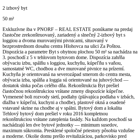
2 izbový byt
50 m²
Exkluzívne iba v PNORF – REAL ESTATE ponúkame na predaj
čiastočne zrekonštruovaný, zariadený a slnečný 2-izbový byt s
loggiou a dvoma murovanými pivnicami, situovaný v
bezprostrednom dosahu centra Hlohovca na ulici Za Poštou.
Dispozícia a parametre Byt s obytnou plochou 50 m² sa nachádza na
3. poschodí z 5 v tehlovom bytovom dome. Dispozícia zahŕňa
obývaciu izbu, spálňu s loggiou, kuchyňu, kúpeľňu s vaňou,
samostatné WC, chodbou a dve murované pivnice na prízemí.
Kuchyňa je orientovaná na severozápad smerom do centra mesta,
obývacia izba, spálňa a loggia sú orientované na juhovýchod —
dostatok slnka počas celého dňa. Rekonštrukcia Byt prešiel
čiastočnou rekonštrukciou vrátane zmeny dispozície kúpeľne.
Vymenené boli rozvody sietí, podlahy (plávajúca podlaha v izbách,
dlažba v kúpeľni, kuchyni a chodbe), plastové okná a osadené
vstavané skrine na chodbe aj v spálni. Bytový dom a lokalita
Tehlový bytový dom prešiel v roku 2016 kompletnou
rekonštrukciou vrátane zateplenia fasády. Na každom poschodí sa
nachádzajú len dve bytové jednotky — minimum susedov,
maximum súkromia. Presklené spoločné priestory pôsobia vzdušne
a moderne. Okolie domu prešlo revitalizáciou, parkovisko pred