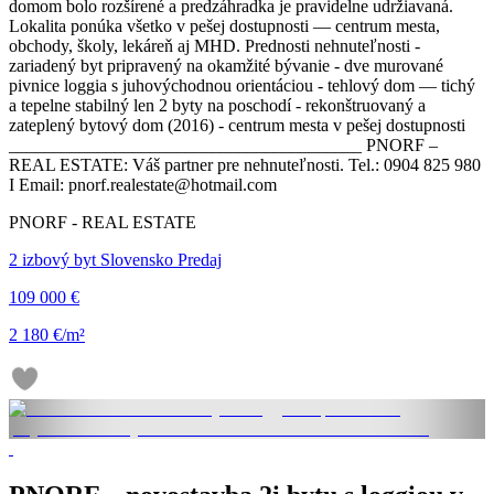
domom bolo rozšírené a predzáhradka je pravidelne udržiavaná.
Lokalita ponúka všetko v pešej dostupnosti — centrum mesta,
obchody, školy, lekáreň aj MHD. Prednosti nehnuteľnosti -
zariadený byt pripravený na okamžité bývanie - dve murované
pivnice loggia s juhovýchodnou orientáciou - tehlový dom — tichý
a tepelne stabilný len 2 byty na poschodí - rekonštruovaný a
zateplený bytový dom (2016) - centrum mesta v pešej dostupnosti
________________________________________ PNORF –
REAL ESTATE: Váš partner pre nehnuteľnosti. Tel.: 0904 825 980
I Email: pnorf.realestate@hotmail.com
PNORF - REAL ESTATE
2 izbový byt Slovensko Predaj
109 000 €
2 180 €/m²