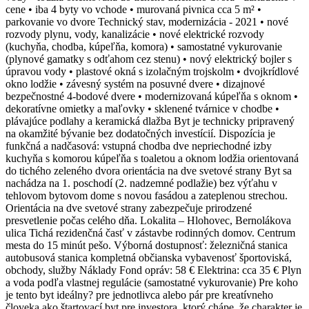
cene • iba 4 byty vo vchode • murovaná pivnica cca 5 m² •
parkovanie vo dvore Technický stav, modernizácia - 2021 • nové
rozvody plynu, vody, kanalizácie • nové elektrické rozvody
(kuchyňa, chodba, kúpeľňa, komora) • samostatné vykurovanie
(plynové gamatky s odťahom cez stenu) • nový elektrický bojler s
úpravou vody • plastové okná s izolačným trojskolm • dvojkrídlové
okno lodžie • závesný systém na posuvné dvere • dizajnové
bezpečnostné 4-bodové dvere • modernizovaná kúpeľňa s oknom •
dekoratívne omietky a maľovky • sklenené tvárnice v chodbe •
plávajúce podlahy a keramická dlažba Byt je technicky pripravený
na okamžité bývanie bez dodatočných investícií. Dispozícia je
funkčná a nadčasová: vstupná chodba dve nepriechodné izby
kuchyňa s komorou kúpeľňa s toaletou a oknom lodžia orientovaná
do tichého zeleného dvora orientácia na dve svetové strany Byt sa
nachádza na 1. poschodí (2. nadzemné podlažie) bez výťahu v
tehlovom bytovom dome s novou fasádou a zateplenou strechou.
Orientácia na dve svetové strany zabezpečuje prirodzené
presvetlenie počas celého dňa. Lokalita – Hlohovec, Bernolákova
ulica Tichá rezidenčná časť v zástavbe rodinných domov. Centrum
mesta do 15 minút pešo. Výborná dostupnosť: železničná stanica
autobusová stanica kompletná občianska vybavenosť športoviská,
obchody, služby Náklady Fond opráv: 58 € Elektrina: cca 35 € Plyn
a voda podľa vlastnej regulácie (samostatné vykurovanie) Pre koho
je tento byt ideálny? pre jednotlivca alebo pár pre kreatívneho
človeka ako štartovací byt pre investora, ktorý chápe, že charakter je