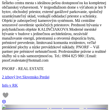
širšieho centra mesta s ideálnou pešou dostupnosťou ku kompletnej
občianskej vybavenosti. V trojpodlažnom dome s výťahom je len 9
bytov, obchodný priestor, externé garážové parkovanie, spoločný
uzamkýnateľný sklad, vonkajší odkladací priestor a schránky.
Objekt je zabezpečený kamerovým systémom. Má centrálne
senzorové osvetlenie spoločných priestorov. Prednosti bývania v
polyfunkčnom objekte KALINČIAKOVA Moderné mestské
bývanie v budove s jedinečnou architektúrou, nezávislé
manažovanie energií, priestranná a otvorená dispozícia bytu,
prémiové prevedenie, limitovaná komunita rezidentov, veľké
presklené plochy a nízke prevádzkové náklady. PNORF – Váš
partner pre prémiové nehnuteľnosti. Profesionálne právne a realitné
služby sú u nás samozrejmosťou. Tel.: 0904 825 980 | Email:
pnorf.realestate@hotmail.com
PNORF - REAL ESTATE
2 izbový byt Slovensko Predaj
Info v RK