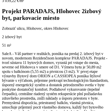
3 039,22 €/m²
Projekt PARADAJS, Hlohovec 2izbový
byt, parkovacie miesto
Zobraziť ulicu
, Hlohovec, okres Hlohovec
2 izbový byt
51 m²
SaleA - Váš partner v realitách, ponúka na predaj 2. izbový byt v
novom, modernom Rezidenčnom komplexe PARADAJS. Projekt -
tvorí sústavu 11 bytových domov, vyrastá pri vstupe do mesta,
severne od Hlohovca v smere od D1. Výmera bytu je 50,89 m2
spolu s balkónom (5,55 m2) a pivnicou (3 m2). V prvej etape
výstavby Bytový dom ORION a CASSIOPEA ponúka štýlové
bývanie s výťahom, príjemne prekvapí technologickým štandardom,
úsporný energetický systém a dostatok prirodzeného svetla v byte
poskytne dostatočný komfort. Podlahové vykurovanie (tepelné
čerpadlo), centrálne riadený systém rekuperácie plní požiadavku
zdravšieho prostredia, zníži náklady a úsporu priestoru v byte.
Premyslená dispozícia, priestranný balkón, vlastná pivnica,
umocňuje príjemný pocit vlastného domova, každý byt bytového