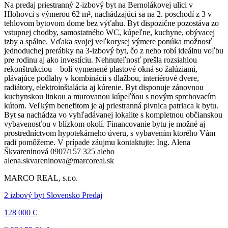
Na predaj priestranný 2-izbový byt na Bernolákovej ulici v
Hlohovci s výmerou 62 m², nachádzajúci sa na 2. poschodí z 3 v
tehlovom bytovom dome bez výťahu. Byt dispozične pozostáva zo
vstupnej chodby, samostatného WC, kúpeľne, kuchyne, obývacej
izby a spálne. Vďaka svojej veľkorysej výmere ponúka možnosť
jednoduchej prerábky na 3-izbový byt, čo z neho robí ideálnu voľbu
pre rodinu aj ako investíciu. Nehnuteľnosť prešla rozsiahlou
rekonštrukciou – boli vymenené plastové okná so žalúziami,
plávajúce podlahy v kombinácii s dlažbou, interiérové dvere,
radiátory, elektroinštalácia aj kúrenie. Byt disponuje zánovnou
kuchynskou linkou a murovanou kúpeľňou s novým sprchovacím
kútom. Veľkým benefitom je aj priestranná pivnica patriaca k bytu.
Byt sa nachádza vo vyhľadávanej lokalite s kompletnou občianskou
vybavenosťou v blízkom okolí. Financovanie bytu je možné aj
prostredníctvom hypotekárneho úveru, s vybavením ktorého Vám
radi pomôžeme. V prípade záujmu kontaktujte: Ing. Alena
Škvareninová 0907/157 325 alebo
alena.skvareninova@marcoreal.sk
MARCO REAL, s.r.o.
2 izbový byt Slovensko Predaj
128 000 €