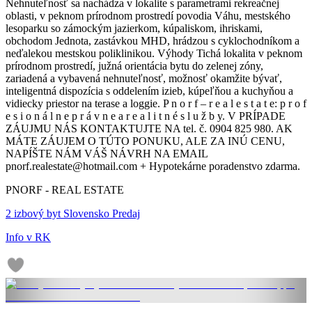
Nehnuteľnosť sa nachádza v lokalite s parametrami rekreačnej
oblasti, v peknom prírodnom prostredí povodia Váhu, mestského
lesoparku so zámockým jazierkom, kúpaliskom, ihriskami,
obchodom Jednota, zastávkou MHD, hrádzou s cyklochodníkom a
neďalekou mestskou poliklinikou. Výhody Tichá lokalita v peknom
prírodnom prostredí, južná orientácia bytu do zelenej zóny,
zariadená a vybavená nehnuteľnosť, možnosť okamžite bývať,
inteligentná dispozícia s oddelením izieb, kúpeľňou a kuchyňou a
vidiecky priestor na terase a loggie. P n o r f – r e a l e s t a t e: p r o f
e s i o n á l n e p r á v n e a r e a l i t n é s l u ž b y. V PRÍPADE
ZÁUJMU NÁS KONTAKTUJTE NA tel. č. 0904 825 980. AK
MÁTE ZÁUJEM O TÚTO PONUKU, ALE ZA INÚ CENU,
NAPÍŠTE NÁM VÁŠ NÁVRH NA EMAIL
pnorf.realestate@hotmail.com + Hypotekárne poradenstvo zdarma.
PNORF - REAL ESTATE
2 izbový byt Slovensko Predaj
Info v RK