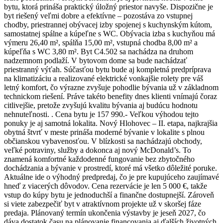
bytu, ktorá prináša praktický úložný priestor navyše. Dispozične je
byt riešený veľmi dobre a efektívne – pozostáva zo vstupnej
chodby, priestrannej obývacej izby spojenej s kuchynským kútom,
samostatnej spálne a kúpeľne s WC. Obývacia izba s kuchyňou má
výmeru 26,40 m², spálňa 15,00 m², vstupná chodba 8,00 m² a
kúpeľňa s WC 3,80 m². Byt C4.502 sa nachádza na druhom
nadzemnom podlaží. V bytovom dome sa bude nachádzať
priestranný výťah. Súčasťou bytu bude aj kompletná predpríprava
na klimatizáciu a realizované elektrické vonkajšie rolety pre váš
letný komfort, čo výrazne zvyšuje pohodlie bývania už v základnom
technickom riešení. Práve takéto benefity dnes klienti vnímajú čoraz
citlivejšie, pretože zvyšujú kvalitu bývania aj budúcu hodnotu
nehnuteľnosti. . Cena bytu je 157 990.- Veľkou výhodou tejto
ponuky je aj samotná lokalita. Nový Hlohovec – II. etapa, najkrajšia
obytná štvrť v meste prináša moderné bývanie v lokalite s plnou
občianskou vybavenosťou. V blízkosti sa nachádzajú obchody,
veľké potraviny, služby a dokonca aj nový McDonald’s. To
znamená komfortné každodenné fungovanie bez zbytočného
dochádzania a bývanie v prostredí, ktoré má všetko dôležité poruke.
Aktuálne ide o výhodný predpredaj, čo je pre kupujúceho zaujímavé
hneď z viacerých dôvodov. Cena rezervácie je len 5 000 €, takže
vstup do kúpy bytu je jednoduchší a finančne dostupnejší. Zároveň
si viete zabezpečiť byt v atraktívnom projekte už v skoršej fáze
predaja. Plánovaný termín ukončenia výstavby je jeseň 2027, čo
dáva dostatok času na plánovanie financovania aj ďalších životných