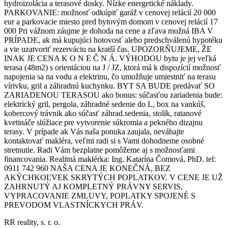
hydroizolácia a terasové dosky. Nízke energetické náklady.
PARKOVANIE: možnosť odkúpiť garáž v cenovej relácií 20 000
eur a parkovacie miesto pred bytovým domom v cenovej relácií 17
000 Pri vážnom záujme je dohoda na cene a zľava možná IBA V
PRÍPADE, ak má kupujúci hotovosť alebo predschválenú hypotéku
a vie uzatvoriť rezerváciu na kratší čas. UPOZORŇUJEME, ŽE
INAK JE CENA K O N E Č N Á. VÝHODOU bytu je jej veľká
terasa (48m2) s orientáciou na J / JZ, ktorá má k dispozícií možnosť
napojenia sa na vodu a elektrinu, čo umožňuje umiestniť na terasu
vírivku, gril a záhradnú kuchynku. BYT SA BUDE predávať SO
ZARIADENOU TERASOU ako bonus: súčasťou zariadenia bude:
elektrický gril, pergola, záhradné sedenie do L, box na vankúš,
kobercový trávnik ako súčasť záhrad.sedenia, stolík, ratanové
kvetináče slúžiace pre vytvorenie súkromia a pekného dizajnu
terasy. V prípade ak Vás naša ponuka zaujala, neváhajte
kontaktovať makléra, veľmi radi si s Vami dohodneme osobné
stretnutie. Radi Vám bezplatne pomôžeme aj s možnosťami
financovania. Realitná maklérka: Ing. Katarína Čomová, PhD. tel:
0911 742 960 NAŠA CENA JE KONEČNÁ, BEZ
AKÝCHKOĽVEK SKRYTÝCH POPLATKOV. V CENE JE UŽ
ZAHRNUTÝ AJ KOMPLETNÝ PRÁVNY SERVIS,
VYPRACOVANIE ZMLUVY, POPLATKY SPOJENÉ S
PREVODOM VLASTNÍCKYCH PRÁV.
RR reality, s. r. o.