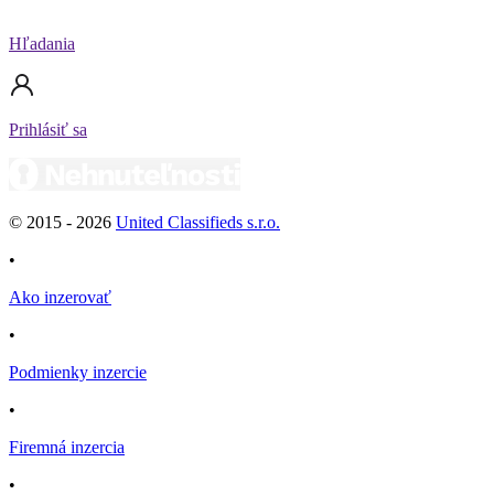
Hľadania
Prihlásiť sa
© 2015 -
2026
United Classifieds s.r.o.
•
Ako inzerovať
•
Podmienky inzercie
•
Firemná inzercia
•