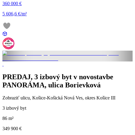
360 000 €
5 606,6 €/m²
PREDAJ, 3 izbový byt v novostavbe
PANORÁMA, ulica Borievková
Zobraziť ulicu
, Košice-Košická Nová Ves, okres Košice III
3 izbový byt
86 m²
349 900 €