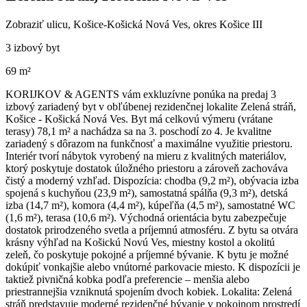
Zobraziť ulicu
, Košice-Košická Nová Ves, okres Košice III
3 izbový byt
69 m²
KORIJKOV & AGENTS vám exkluzívne ponúka na predaj 3
izbový zariadený byt v obľúbenej rezidenčnej lokalite Zelená stráň,
Košice - Košická Nová Ves. Byt má celkovú výmeru (vrátane
terasy) 78,1 m² a nachádza sa na 3. poschodí zo 4. Je kvalitne
zariadený s dôrazom na funkčnosť a maximálne využitie priestoru.
Interiér tvorí nábytok vyrobený na mieru z kvalitných materiálov,
ktorý poskytuje dostatok úložného priestoru a zároveň zachováva
čistý a moderný vzhľad. Dispozícia: chodba (9,2 m²), obývacia izba
spojená s kuchyňou (23,9 m²), samostatná spálňa (9,3 m²), detská
izba (14,7 m²), komora (4,4 m²), kúpeľňa (4,5 m²), samostatné WC
(1,6 m²), terasa (10,6 m²). Východná orientácia bytu zabezpečuje
dostatok prirodzeného svetla a príjemnú atmosféru. Z bytu sa otvára
krásny výhľad na Košickú Novú Ves, miestny kostol a okolitú
zeleň, čo poskytuje pokojné a príjemné bývanie. K bytu je možné
dokúpiť vonkajšie alebo vnútorné parkovacie miesto. K dispozícii je
taktiež pivničná kobka podľa preferencie – menšia alebo
priestrannejšia vzniknutá spojením dvoch kobiek. Lokalita: Zelená
stráň predstavuje moderné rezidenčné bývanie v pokojnom prostredí