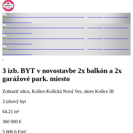
3 izb. BYT v novostavbe 2x balkón a 2x
garážové park. miesto
Zobraziť ulicu
, Košice-Košická Nová Ves, okres Košice III
3 izbový byt
64.21 m²
360 000 €
5 606,6 €/m²