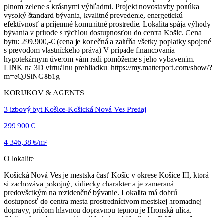
plnom zelene s krásnymi výhľadmi. Projekt novostavby ponúka
vysoký štandard bývania, kvalitné prevedenie, energetickú
efektívnosť a príjemné komunitné prostredie. Lokalita spája výhody
bývania v prírode s rýchlou dostupnosťou do centra Košíc. Cena
bytu: 299.900,-€ (cena je konečná a zahŕňa všetky poplatky spojené
s prevodom vlastníckeho práva) V prípade financovania
hypotekárnym úverom vám radi pomôžeme s jeho vybavením.
LINK na 3D virtuálnu prehliadku: https://my.matterport.com/show/?
m=eQJSiNG8b1g
KORIJKOV & AGENTS
3 izbový byt Košice-Košická Nová Ves Predaj
299 900 €
4 346,38 €/m²
O lokalite
Košická Nová Ves je mestská časť Košíc v okrese Košice III, ktorá
si zachováva pokojný, vidiecky charakter a je zameraná
predovšetkým na rezidenčné bývanie. Lokalita má dobrú
dostupnosť do centra mesta prostredníctvom mestskej hromadnej
dopravy, pričom hlavnou dopravnou tepnou je Hronská ulica.