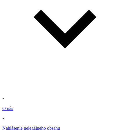
•
O nás
•
Nahlásenie nelegálneho obsahu