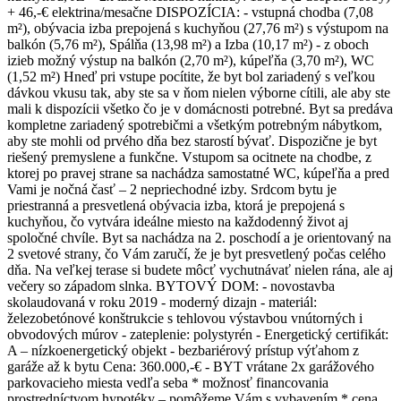
+ 46,-€ elektrina/mesačne DISPOZÍCIA: - vstupná chodba (7,08
m²), obývacia izba prepojená s kuchyňou (27,76 m²) s výstupom na
balkón (5,76 m²), Spálňa (13,98 m²) a Izba (10,17 m²) - z oboch
izieb možný výstup na balkón (2,70 m²), kúpeľňa (3,70 m²), WC
(1,52 m²) Hneď pri vstupe pocítite, že byt bol zariadený s veľkou
dávkou vkusu tak, aby ste sa v ňom nielen výborne cítili, ale aby ste
mali k dispozícii všetko čo je v domácnosti potrebné. Byt sa predáva
kompletne zariadený spotrebičmi a všetkým potrebným nábytkom,
aby ste mohli od prvého dňa bez starostí bývať. Dispozične je byt
riešený premyslene a funkčne. Vstupom sa ocitnete na chodbe, z
ktorej po pravej strane sa nachádza samostatné WC, kúpeľňa a pred
Vami je nočná časť – 2 nepriechodné izby. Srdcom bytu je
priestranná a presvetlená obývacia izba, ktorá je prepojená s
kuchyňou, čo vytvára ideálne miesto na každodenný život aj
spoločné chvíle. Byt sa nachádza na 2. poschodí a je orientovaný na
2 svetové strany, čo Vám zaručí, že je byt presvetlený počas celého
dňa. Na veľkej terase si budete môcť vychutnávať nielen rána, ale aj
večery so západom slnka. BYTOVÝ DOM: - novostavba
skolaudovaná v roku 2019 - moderný dizajn - materiál:
železobetónové konštrukcie s tehlovou výstavbou vnútorných i
obvodových múrov - zateplenie: polystyrén - Energetický certifikát:
A – nízkoenergetický objekt - bezbariérový prístup výťahom z
garáže až k bytu Cena: 360.000,-€ - BYT vrátane 2x garážového
parkovacieho miesta vedľa seba * možnosť financovania
prostredníctvom hypotéky – pomôžeme Vám s vybavením * cena