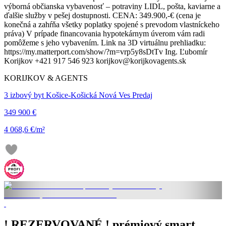
výborná občianska vybavenosť – potraviny LIDL, pošta, kaviarne a
ďalšie služby v pešej dostupnosti. CENA: 349.900,-€ (cena je
konečná a zahŕňa všetky poplatky spojené s prevodom vlastníckeho
práva) V prípade financovania hypotekárnym úverom vám radi
pomôžeme s jeho vybavením. Link na 3D virtuálnu prehliadku:
https://my.matterport.com/show/?m=vrp5y8sDtTv Ing. Ľubomír
Korijkov +421 917 546 923 korijkov@korijkovagents.sk
KORIJKOV & AGENTS
3 izbový byt Košice-Košická Nová Ves Predaj
349 900 €
4 068,6 €/m²
! REZERVOVANÉ ! prémiový smart