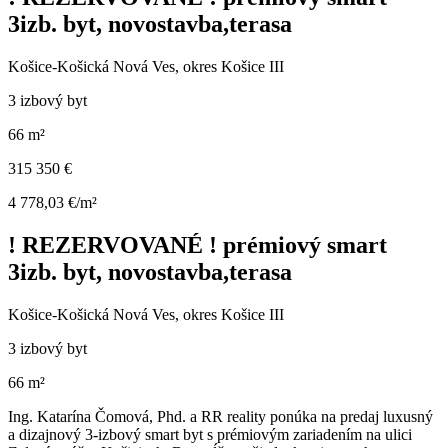
3izb. byt, novostavba,terasa
Košice-Košická Nová Ves, okres Košice III
3 izbový byt
66 m²
315 350 €
4 778,03 €/m²
! REZERVOVANÉ ! prémiový smart
3izb. byt, novostavba,terasa
Košice-Košická Nová Ves, okres Košice III
3 izbový byt
66 m²
Ing. Katarína Čomová, Phd. a RR reality ponúka na predaj luxusný
a dizajnový 3-izbový smart byt s prémiovým zariadením na ulici