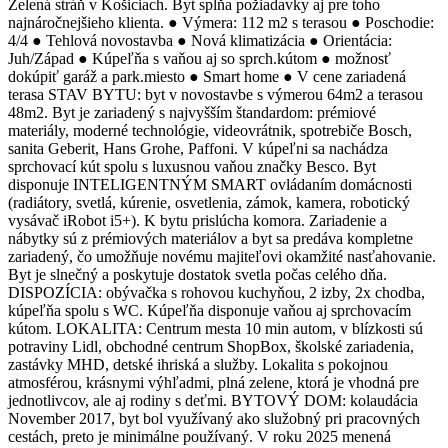
Zelená stráň v Košiciach. Byt spĺňa požiadavky aj pre toho
najnáročnejšieho klienta. ● Výmera: 112 m2 s terasou ● Poschodie:
4/4 ● Tehlová novostavba ● Nová klimatizácia ● Orientácia:
Juh/Západ ● Kúpeľňa s vaňou aj so sprch.kútom ● možnosť
dokúpiť garáž a park.miesto ● Smart home ● V cene zariadená
terasa STAV BYTU: byt v novostavbe s výmerou 64m2 a terasou
48m2. Byt je zariadený s najvyšším štandardom: prémiové
materiály, moderné technológie, videovrátnik, spotrebiče Bosch,
sanita Geberit, Hans Grohe, Paffoni. V kúpeľni sa nachádza
sprchovací kút spolu s luxusnou vaňou značky Besco. Byt
disponuje INTELIGENTNÝM SMART ovládaním domácnosti
(radiátory, svetlá, kúrenie, osvetlenia, zámok, kamera, robotický
vysávač iRobot i5+). K bytu prislúcha komora. Zariadenie a
nábytky sú z prémiových materiálov a byt sa predáva kompletne
zariadený, čo umožňuje novému majiteľovi okamžité nasťahovanie.
Byt je slnečný a poskytuje dostatok svetla počas celého dňa.
DISPOZÍCIA: obývačka s rohovou kuchyňou, 2 izby, 2x chodba,
kúpeľňa spolu s WC. Kúpeľňa disponuje vaňou aj sprchovacím
kútom. LOKALITA: Centrum mesta 10 min autom, v blízkosti sú
potraviny Lidl, obchodné centrum ShopBox, školské zariadenia,
zastávky MHD, detské ihriská a služby. Lokalita s pokojnou
atmosférou, krásnymi výhľadmi, plná zelene, ktorá je vhodná pre
jednotlivcov, ale aj rodiny s deťmi. BYTOVÝ DOM: kolaudácia
November 2017, byt bol využívaný ako služobný pri pracovných
cestách, preto je minimálne používaný. V roku 2025 menená