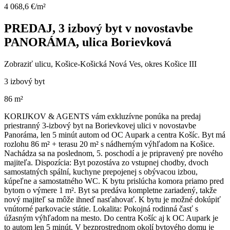
4 068,6 €/m²
PREDAJ, 3 izbový byt v novostavbe
PANORÁMA, ulica Borievková
Zobraziť ulicu
, Košice-Košická Nová Ves, okres Košice III
3 izbový byt
86 m²
KORIJKOV & AGENTS vám exkluzívne ponúka na predaj
priestranný 3-izbový byt na Borievkovej ulici v novostavbe
Panoráma, len 5 minút autom od OC Aupark a centra Košíc. Byt má
rozlohu 86 m² + terasu 20 m² s nádherným výhľadom na Košice.
Nachádza sa na poslednom, 5. poschodí a je pripravený pre nového
majiteľa. Dispozícia: Byt pozostáva zo vstupnej chodby, dvoch
samostatných spální, kuchyne prepojenej s obývacou izbou,
kúpeľne a samostatného WC. K bytu prislúcha komora priamo pred
bytom o výmere 1 m². Byt sa predáva kompletne zariadený, takže
nový majiteľ sa môže ihneď nasťahovať. K bytu je možné dokúpiť
vnútorné parkovacie státie. Lokalita: Pokojná rodinná časť s
úžasným výhľadom na mesto. Do centra Košíc aj k OC Aupark je
to autom len 5 minút. V bezprostrednom okolí bytového domu je