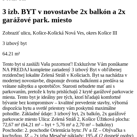
3 izb. BYT v novostavbe 2x balkón a 2x
garážové park. miesto
Zobraziť ulicu
, Košice-Košická Nová Ves, okres Košice III
3 izbový byt
64.21 m²
Tento byt si zaslúži Vašu pozornosť! Exkluzívne Vám ponúkame
NA PREDAJ kompletne zariadený 3 izbový Byt v obľúbenej
rezidenčnej lokalite Zelená Stráň v Košiciach. Byt sa nachádza v
modernej novostavbe, disponuje dvoma balkónmi a predáva sa
vrátane nábytku a spotrebičov. Starosti nebudete mať ani s
parkovaním, pretože k bytu prislúchajú 2 kryté garážové parkovacie
miesta. Tento byt je ideálny pre tých, ktorí hľadajú komfortné
bývanie bez kompromisov – kvalitné prevedenie stavby, výborná
dispozícia bytu a svetlé priestory vám poskytnú maximálne
pohodlie. Základné údaje: 3 izbový byt, 2x balkón, 2x garážové
parkovacie miesto Ulica: Zelená Stráň 2, Košice Úžitková plocha:
72,67 m² (64,21 m² – byt + 5,76 m² a 2,70 m² – balkóny)
Poschodie: 2. poschodie Orientácia bytu: JV a JZ – Obývačka s
kuchyňou, JZ – 2x izba Mesačné náklady: 195,-€ (2 dospelé osoby)