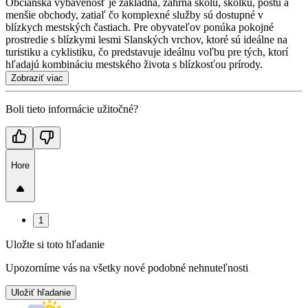
Občianska vybavenosť je základná, zahŕňa školu, škôlku, poštu a
menšie obchody, zatiaľ čo komplexné služby sú dostupné v
blízkych mestských častiach. Pre obyvateľov ponúka pokojné
prostredie s blízkymi lesmi Slanských vrchov, ktoré sú ideálne na
turistiku a cyklistiku, čo predstavuje ideálnu voľbu pre tých, ktorí
hľadajú kombináciu mestského života s blízkosťou prírody.
Zobraziť viac
Boli tieto informácie užitočné?
Hore
1
Uložte si toto hľadanie
Upozorníme vás na všetky nové podobné nehnuteľnosti
Uložiť hľadanie