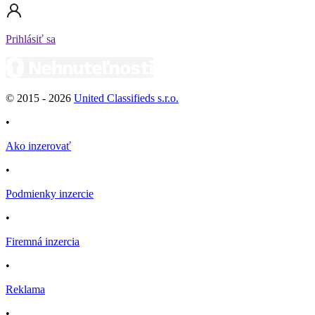
Prihlásiť sa
© 2015 -
2026
United Classifieds s.r.o.
•
Ako inzerovať
•
Podmienky inzercie
•
Firemná inzercia
•
Reklama
•