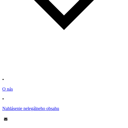
•
O nás
•
Nahlásenie nelegálneho obsahu