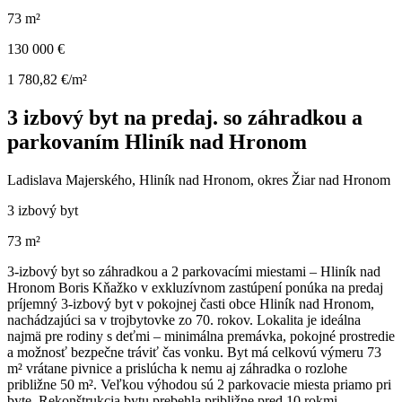
73 m²
130 000 €
1 780,82 €/m²
3 izbový byt na predaj. so záhradkou a
parkovaním Hliník nad Hronom
Ladislava Majerského, Hliník nad Hronom, okres Žiar nad Hronom
3 izbový byt
73 m²
3-izbový byt so záhradkou a 2 parkovacími miestami – Hliník nad
Hronom Boris Kňažko v exkluzívnom zastúpení ponúka na predaj
príjemný 3-izbový byt v pokojnej časti obce Hliník nad Hronom,
nachádzajúci sa v trojbytovke zo 70. rokov. Lokalita je ideálna
najmä pre rodiny s deťmi – minimálna premávka, pokojné prostredie
a možnosť bezpečne tráviť čas vonku. Byt má celkovú výmeru 73
m² vrátane pivnice a prislúcha k nemu aj záhradka o rozlohe
približne 50 m². Veľkou výhodou sú 2 parkovacie miesta priamo pri
byte. Rekonštrukcia bytu prebehla približne pred 10 rokmi –