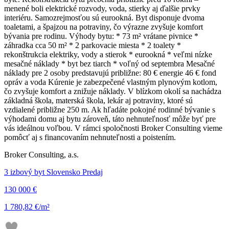
menené boli elektrické rozvody, voda, stierky aj ďalšie prvky
interiéru. Samozrejmosťou sú eurookná. Byt disponuje dvoma
toaletami, a špajzou na potraviny, čo výrazne zvyšuje komfort
bývania pre rodinu. Výhody bytu: * 73 m² vrátane pivnice *
záhradka cca 50 m² * 2 parkovacie miesta * 2 toalety *
rekonštrukcia elektriky, vody a stierok * eurookná * veľmi nízke
mesačné náklady * byt bez tiarch * voľný od septembra Mesačné
náklady pre 2 osoby predstavujú približne: 80 € energie 46 € fond
opráv a voda Kúrenie je zabezpečené vlastným plynovým kotlom,
čo zvyšuje komfort a znižuje náklady. V blízkom okolí sa nachádza
základná škola, materská škola, lekár aj potraviny, ktoré sú
vzdialené približne 250 m. Ak hľadáte pokojné rodinné bývanie s
výhodami domu aj bytu zároveň, táto nehnuteľnosť môže byť pre
vás ideálnou voľbou. V rámci spoločnosti Broker Consulting vieme
pomôcť aj s financovaním nehnuteľnosti a poistením.
Broker Consulting, a.s.
3 izbový byt Slovensko Predaj
130 000 €
1 780,82 €/m²