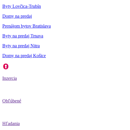
Byty Lovčica-Trubín
Domy na predaj
Prenájom bytov Bratislava
Byty na predaj Trnava
Byty na predaj Nitra
Domy na predaj Košice
Inzercia
Obľúbené
Hľadania