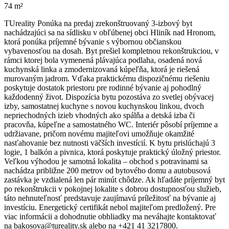
74 m²
TUreality Ponúka na predaj zrekonštruovaný 3-izbový byt
nachádzajúci sa na sídlisku v obľúbenej obci Hliník nad Hronom,
ktorá ponúka príjemné bývanie s výbornou občianskou
vybavenosťou na dosah. Byt prešiel kompletnou rekonštrukciou, v
rámci ktorej bola vymenená plávajúca podlaha, osadená nová
kuchynská linka a zmodernizovaná kúpeľňa, ktorá je riešená
murovaným jadrom. Vďaka praktickému dispozičnému riešeniu
poskytuje dostatok priestoru pre rodinné bývanie aj pohodlný
každodenný život. Dispozícia bytu pozostáva zo svetlej obývacej
izby, samostatnej kuchyne s novou kuchynskou linkou, dvoch
nepriechodných izieb vhodných ako spálňa a detská izba či
pracovňa, kúpeľne a samostatného WC. Interiér pôsobí príjemne a
udržiavane, pričom novému majiteľovi umožňuje okamžité
nasťahovanie bez nutnosti väčších investícií. K bytu prislúchajú 3
logie, 1 balkón a pivnica, ktorá poskytuje praktický úložný priestor.
Veľkou výhodou je samotná lokalita – obchod s potravinami sa
nachádza približne 200 metrov od bytového domu a autobusová
zastávka je vzdialená len pár minút chôdze. Ak hľadáte príjemný byt
po rekonštrukcii v pokojnej lokalite s dobrou dostupnosťou služieb,
táto nehnuteľnosť predstavuje zaujímavú príležitosť na bývanie aj
investíciu. Energetický certifikát nebol majiteľom predložený. Pre
viac informácii a dohodnutie obhliadky ma neváhajte kontaktovať
na bakosova@tureality.sk alebo na +421 41 3217800.