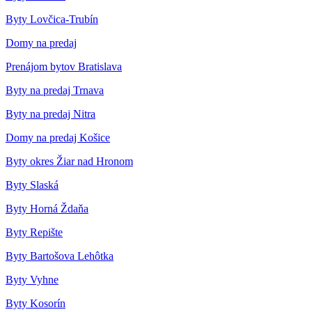
Byty Lovčica-Trubín
Domy na predaj
Prenájom bytov Bratislava
Byty na predaj Trnava
Byty na predaj Nitra
Domy na predaj Košice
Byty okres Žiar nad Hronom
Byty Slaská
Byty Horná Ždaňa
Byty Repište
Byty Bartošova Lehôtka
Byty Vyhne
Byty Kosorín