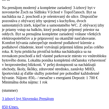
Na prenájom moderný a kompletne zariadený 3-izbový byt v
novostavbe Žoch na Sídlisku Východ v Topoľčanoch. Byt sa
nachádza na 2. poschodí a je orientovaný do ulice. Dispozične
pozostáva z obývacej izby spojenej s kuchyňou, dvoch
samostatných izieb, kúpeľne a samostatného WC. Z obývacej izby
je priamy vstup na balkón, ktorý poskytuje príjemný priestor na
oddych. Byt sa prenajíma kompletne zariadený vrátane všetkých
elektrospotrebičov a je pripravený na okamžité nasťahovanie.
Komfort bývania zabezpečuje moderné podlahové kúrenie a
podlahové chladenie, ktoré vytvárajú príjemnú klímu počas celého
roka. K bytu prislúcha pivničná kobka nachádzajúca sa na
rovnakom poschodí a tiež vlastné parkovacie miesto vo vnútrobloku
bytového domu. Lokalita ponúka kompletnú občiansku vybavenosť
v bezprostrednej blízkosti. V pešej dostupnosti sa nachádzajú
obchody, školy, škôlky, zdravotné stredisko, zastávky MHD,
športoviská aj ďalšie služby potrebné pre pohodlné každodenné
bývanie. Nájom: 850,- / mesačne s energiami Depozit: 1 700 €
Minimálna doba nájmu: 1 rok
(stummer)
3 izbový byt Slovensko Prenájom
850 €/mes.