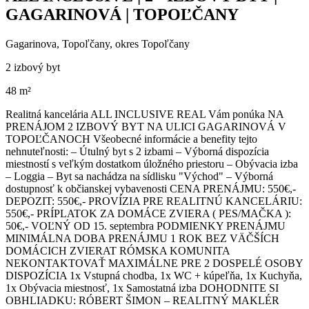
GAGARINOVÁ | TOPOĽČANY
Gagarinova, Topoľčany, okres Topoľčany
2 izbový byt
48 m²
Realitná kancelária ALL INCLUSIVE REAL Vám ponúka NA
PRENÁJOM 2 IZBOVÝ BYT NA ULICI GAGARINOVÁ V
TOPOĽČANOCH Všeobecné informácie a benefity tejto
nehnuteľnosti: – Útulný byt s 2 izbami – Výborná dispozícia
miestností s veľkým dostatkom úložného priestoru – Obývacia izba
– Loggia – Byt sa nachádza na sídlisku "Východ" – Výborná
dostupnosť k občianskej vybavenosti CENA PRENÁJMU: 550€,-
DEPOZIT: 550€,- PROVÍZIA PRE REALITNÚ KANCELÁRIU:
550€,- PRÍPLATOK ZA DOMÁCE ZVIERA ( PES/MAČKA ):
50€,- VOĽNÝ OD 15. septembra PODMIENKY PRENÁJMU
MINIMÁLNA DOBA PRENÁJMU 1 ROK BEZ VÄČŠÍCH
DOMÁCICH ZVIERAT RÓMSKA KOMUNITA
NEKONTAKTOVAŤ MAXIMÁLNE PRE 2 DOSPELÉ OSOBY
DISPOZÍCIA 1x Vstupná chodba, 1x WC + kúpeľňa, 1x Kuchyňa,
1x Obývacia miestnosť, 1x Samostatná izba DOHODNITE SI
OBHLIADKU: RÓBERT ŠIMON – REALITNÝ MAKLÉR