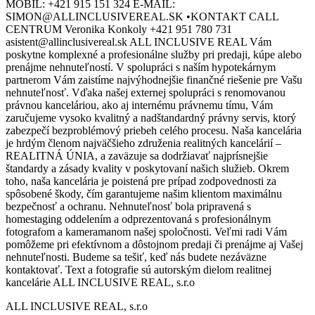
MOBIL: +421 915 151 324 E-MAIL:
SIMON@ALLINCLUSIVEREAL.SK •KONTAKT CALL
CENTRUM Veronika Konkoly +421 951 780 731
asistent@allinclusivereal.sk ALL INCLUSIVE REAL Vám
poskytne komplexné a profesionálne služby pri predaji, kúpe alebo
prenájme nehnuteľností. V spolupráci s naším hypotekárnym
partnerom Vám zaistíme najvýhodnejšie finančné riešenie pre Vašu
nehnuteľnosť. Vďaka našej externej spolupráci s renomovanou
právnou kanceláriou, ako aj internému právnemu tímu, Vám
zaručujeme vysoko kvalitný a nadštandardný právny servis, ktorý
zabezpečí bezproblémový priebeh celého procesu. Naša kancelária
je hrdým členom najväčšieho združenia realitných kancelárií –
REALITNÁ ÚNIA, a zaväzuje sa dodržiavať najprísnejšie
štandardy a zásady kvality v poskytovaní našich služieb. Okrem
toho, naša kancelária je poistená pre prípad zodpovednosti za
spôsobené škody, čím garantujeme našim klientom maximálnu
bezpečnosť a ochranu. Nehnuteľnosť bola pripravená s
homestaging oddelením a odprezentovaná s profesionálnym
fotografom a kameramanom našej spoločnosti. Veľmi radi Vám
pomôžeme pri efektívnom a dôstojnom predaji či prenájme aj Vašej
nehnuteľnosti. Budeme sa tešiť, keď nás budete nezáväzne
kontaktovať. Text a fotografie sú autorským dielom realitnej
kancelárie ALL INCLUSIVE REAL, s.r.o
ALL INCLUSIVE REAL, s.r.o