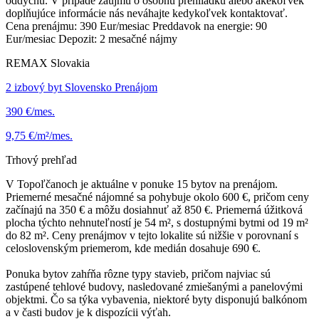
oddychu. V prípade záujmu o osobnú prehliadku alebo akékoľvek
doplňujúce informácie nás neváhajte kedykoľvek kontaktovať.
Cena prenájmu: 390 Eur/mesiac Preddavok na energie: 90
Eur/mesiac Depozit: 2 mesačné nájmy
REMAX Slovakia
2 izbový byt Slovensko Prenájom
390 €/mes.
9,75 €/m²/mes.
Trhový prehľad
V Topoľčanoch je aktuálne v ponuke 15 bytov na prenájom.
Priemerné mesačné nájomné sa pohybuje okolo 600 €, pričom ceny
začínajú na 350 € a môžu dosiahnuť až 850 €. Priemerná úžitková
plocha týchto nehnuteľností je 54 m², s dostupnými bytmi od 19 m²
do 82 m². Ceny prenájmov v tejto lokalite sú nižšie v porovnaní s
celoslovenským priemerom, kde medián dosahuje 690 €.
Ponuka bytov zahŕňa rôzne typy stavieb, pričom najviac sú
zastúpené tehlové budovy, nasledované zmiešanými a panelovými
objektmi. Čo sa týka vybavenia, niektoré byty disponujú balkónom
a v časti budov je k dispozícii výťah.