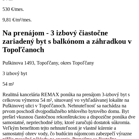
530 €/mes.
9,81 €/m²/mes.
Na prenájom - 3 izbový čiastočne
zariadený byt s balkónom a záhradkou v
Topoľčanoch
Puškinova 1493, Topoľčany, okres Topoľčany
3 izbový byt
54 m²
Realitná kancelária REMAX ponúka na prenájom 3-izbový byt s
celkovou výmerou 54 m², situovaný vo vyhľadávanej lokalite na
Puškinovej ulici v Topoľčanoch. Nehnuteľnosť sa nachádza na
prvom poschodí dvojpodlažného tehlového bytového domu. Byt
prešiel vkusnou čiastočnou rekonštrukciou a dispozične ponúka dve
samostatné, nepriechodné izby, ktoré zaručujú dostatok súkromia.
Veľkým benefitom tejto nehnuteľnosti je vlastné kúrenie a
samostatný ohrev vody, čo budúcim nájomcom zabezpečí výrazne