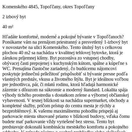
Komenského 4845, Topoľčany, okres Topoľčany
2 izbový byt
40 m²
Hľadáte komfortné, moderné a pokojné bývanie v Topoľčanoch?
Ponúkame vám na prenájom priestranný a presvetlený 1-izbový byt
v novostavbe na ulici Komenského. Tento útulný byt s celkovou
plochou 40 m2 sa nachádza v kvalitnej tehlovej bytovke, ktorá je
zárukou príjemnej klímy. Byt pozostáva zo vstupnej chodby,
obývacej časti prepojenej s kuchynským kútom, spálne a kúpeľne s
WC. Prenajíma čiastočne zariadený, čo budúcemu nájomcovi
poskytuje jedinečnú príležitosť prispôsobiť si bývanie presne podľa
vlastných predstáv, vkusu a životného štýlu. Byt je ideálnou voľbou
pre jednotlivca, pár, či mlatú rodinu, ktorá hľadajá harmonické
zázemie s dôrazom na súkromie a moderný štandard. Lokalita spája
výhody tichého prostredia s dostatkom zelene a výbornej občianskej
vybavenosti. V tesnej blízkosti sa nachádza supermarket, obchody a
kompletné služby, pričom prístup do centra mesta je rýchly a
bezproblémový. K vašemu maximálnemu pohodliu prispejú aj
parkovacie miesta situované priamo v blízkosti budovy, vďaka čomu
budete mať parkovanie vždy vyriešené bez stresu. Tento byt
predstavuje dokonalú kombináciu mestského komfortu a pokojného