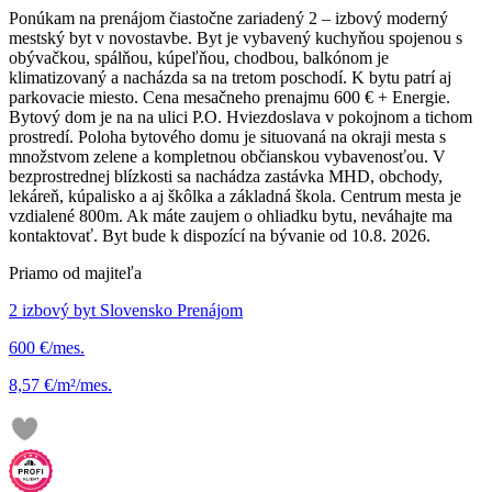
Ponúkam na prenájom čiastočne zariadený 2 – izbový moderný
mestský byt v novostavbe. Byt je vybavený kuchyňou spojenou s
obývačkou, spálňou, kúpeľňou, chodbou, balkónom je
klimatizovaný a nacházda sa na tretom poschodí. K bytu patrí aj
parkovacie miesto. Cena mesačneho prenajmu 600 € + Energie.
Bytový dom je na na ulici P.O. Hviezdoslava v pokojnom a tichom
prostredí. Poloha bytového domu je situovaná na okraji mesta s
množstvom zelene a kompletnou občianskou vybavenosťou. V
bezprostrednej blízkosti sa nachádza zastávka MHD, obchody,
lekáreň, kúpalisko a aj škôlka a základná škola. Centrum mesta je
vzdialené 800m. Ak máte zaujem o ohliadku bytu, neváhajte ma
kontaktovať. Byt bude k dispozící na bývanie od 10.8. 2026.
Priamo od majiteľa
2 izbový byt Slovensko Prenájom
600 €/mes.
8,57 €/m²/mes.