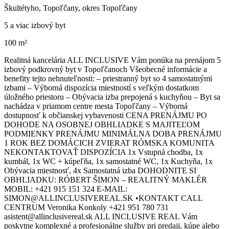
Škultétyho, Topoľčany, okres Topoľčany
5 a viac izbový byt
100 m²
Realitná kancelária ALL INCLUSIVE Vám ponúka na prenájom 5
izbový podkrovný byt v Topoľčanoch Všeobecné informácie a
benefity tejto nehnuteľnosti: – priestranný byt so 4 samostatnými
izbami – Výborná dispozícia miestností s veľkým dostatkom
úložného priestoru – Obývacia izba prepojená s kuchyňou – Byt sa
nachádza v priamom centre mesta Topoľčany – Výborná
dostupnosť k občianskej vybavenosti CENA PRENÁJMU PO
DOHODE NA OSOBNEJ OBHLIADKE S MAJITEĽOM
PODMIENKY PRENÁJMU MINIMÁLNA DOBA PRENÁJMU
1 ROK BEZ DOMÁCICH ZVIERAT RÓMSKA KOMUNITA
NEKONTAKTOVAŤ DISPOZÍCIA 1x Vstupná chodba, 1x
kumbál, 1x WC + kúpeľňa, 1x samostatné WC, 1x Kuchyňa, 1x
Obývacia miestnosť, 4x Samostatná izba DOHODNITE SI
OBHLIADKU: RÓBERT ŠIMON – REALITNÝ MAKLÉR
MOBIL: +421 915 151 324 E-MAIL:
SIMON@ALLINCLUSIVEREAL.SK •KONTAKT CALL
CENTRUM Veronika Konkoly +421 951 780 731
asistent@allinclusivereal.sk ALL INCLUSIVE REAL Vám
poskytne komplexné a profesionálne služby pri predaji, kúpe alebo