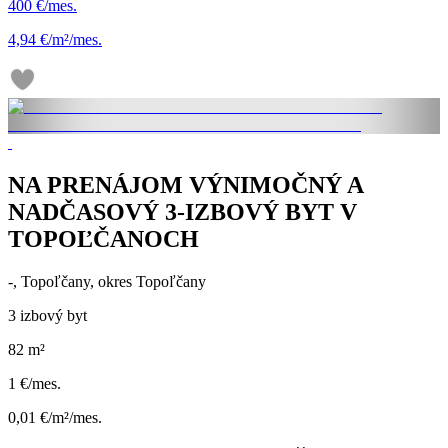
400 €/mes.
4,94 €/m²/mes.
NA PRENÁJOM VÝNIMOČNÝ A
NADČASOVÝ 3-IZBOVÝ BYT V
TOPOĽČANOCH
-, Topoľčany, okres Topoľčany
3 izbový byt
82 m²
1 €/mes.
0,01 €/m²/mes.