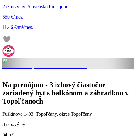
2 izbový byt Slovensko Prenájom
550 €/mes.
11,46 €/m²/mes.
Na prenájom - 3 izbový čiastočne
zariadený byt s balkónom a záhradkou v
Topoľčanoch
Puškinova 1493, Topoľčany, okres Topoľčany
3 izbový byt
54 m²