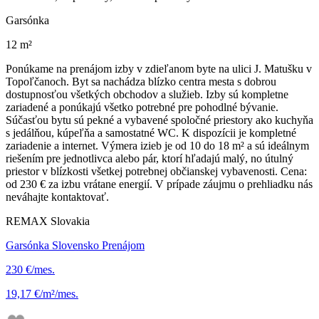
Garsónka
12 m²
Ponúkame na prenájom izby v zdieľanom byte na ulici J. Matušku v
Topoľčanoch. Byt sa nachádza blízko centra mesta s dobrou
dostupnosťou všetkých obchodov a služieb. Izby sú kompletne
zariadené a ponúkajú všetko potrebné pre pohodlné bývanie.
Súčasťou bytu sú pekné a vybavené spoločné priestory ako kuchyňa
s jedálňou, kúpeľňa a samostatné WC. K dispozícii je kompletné
zariadenie a internet. Výmera izieb je od 10 do 18 m² a sú ideálnym
riešením pre jednotlivca alebo pár, ktorí hľadajú malý, no útulný
priestor v blízkosti všetkej potrebnej občianskej vybavenosti. Cena:
od 230 € za izbu vrátane energií. V prípade záujmu o prehliadku nás
neváhajte kontaktovať.
REMAX Slovakia
Garsónka Slovensko Prenájom
230 €/mes.
19,17 €/m²/mes.