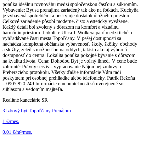
ponúka ideálnu rovnováhu medzi spoločenskou časťou a súkromím.
Vybavenie: Byt sa prenajíma zariadený tak ako na fotkách. Kuchyňa
je vybavená spotrebičmi a poskytuje dostatok úložného priestoru.
Celkové zariadenie pôsobí moderne, čisto a esteticky vyvážene.
Každý detail bol zvolený s dôrazom na komfort a vizuálnu
harmóniu priestoru. Lokalita: Ulica J. Wolkera patrí medzi tiché a
vyhľadávané časti mesta Topoľčany. V pešej dostupnosti sa
nachádza kompletná občianska vybavenosť, školy, škôlky, obchody
a služby, zeleň s možnosťou na oddych, takisto ako aj výborná
dostupnosť do centra. Lokalita ponúka pokojné bývanie s dôrazom
na kvalitu života. Cena: Dohodou Byt je voľný ihneď. V cene bude
zahrnuté: Právny servis – vypracovanie Nájomnej zmluvy a
Preberacieho protokolu. Všetky ďalšie informácie Vám radi
poskytnem pri osobnej prehliadke alebo telefonicky. Patrik Režoňa
– 0905 820 249 Informácie o nehnuteľnosti sú uverejnené so
súhlasom a vedomím majiteľa.
Realitné kancelárie SR
3 izbový byt Topoľčany Prenájom
1 €/mes.
0,01 €/m²/mes.