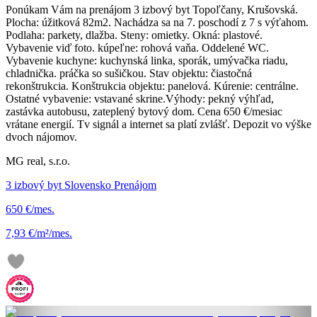
Ponúkam Vám na prenájom 3 izbový byt Topoľčany, Krušovská.
Plocha: úžitková 82m2. Nachádza sa na 7. poschodí z 7 s výťahom.
Podlaha: parkety, dlažba. Steny: omietky. Okná: plastové.
Vybavenie viď foto. kúpeľne: rohová vaňa. Oddelené WC.
Vybavenie kuchyne: kuchynská linka, sporák, umývačka riadu,
chladnička. práčka so sušičkou. Stav objektu: čiastočná
rekonštrukcia. Konštrukcia objektu: panelová. Kúrenie: centrálne.
Ostatné vybavenie: vstavané skrine.Výhody: pekný výhľad,
zastávka autobusu, zateplený bytový dom. Cena 650 €/mesiac
vrátane energií. Tv signál a internet sa platí zvlášť. Depozit vo výške
dvoch nájomov.
MG real, s.r.o.
3 izbový byt Slovensko Prenájom
650 €/mes.
7,93 €/m²/mes.