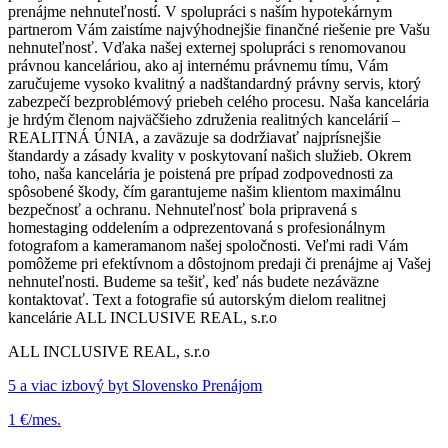
prenájme nehnuteľností. V spolupráci s naším hypotekárnym
partnerom Vám zaistíme najvýhodnejšie finančné riešenie pre Vašu
nehnuteľnosť. Vďaka našej externej spolupráci s renomovanou
právnou kanceláriou, ako aj internému právnemu tímu, Vám
zaručujeme vysoko kvalitný a nadštandardný právny servis, ktorý
zabezpečí bezproblémový priebeh celého procesu. Naša kancelária
je hrdým členom najväčšieho združenia realitných kancelárií –
REALITNÁ ÚNIA, a zaväzuje sa dodržiavať najprísnejšie
štandardy a zásady kvality v poskytovaní našich služieb. Okrem
toho, naša kancelária je poistená pre prípad zodpovednosti za
spôsobené škody, čím garantujeme našim klientom maximálnu
bezpečnosť a ochranu. Nehnuteľnosť bola pripravená s
homestaging oddelením a odprezentovaná s profesionálnym
fotografom a kameramanom našej spoločnosti. Veľmi radi Vám
pomôžeme pri efektívnom a dôstojnom predaji či prenájme aj Vašej
nehnuteľnosti. Budeme sa tešiť, keď nás budete nezáväzne
kontaktovať. Text a fotografie sú autorským dielom realitnej
kancelárie ALL INCLUSIVE REAL, s.r.o
ALL INCLUSIVE REAL, s.r.o
5 a viac izbový byt Slovensko Prenájom
1 €/mes.