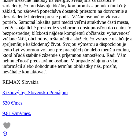
nižšie mesačné náklady na energie. Prenajíma sa čiastočne
zariadený, čo predstavuje ideálny kompromis – ponúka funkčný
základ, no zároveň ponecháva dostatok priestoru na dotvorenie a
dozariadenie interiéru presne podľa Vášho osobného vkusu a
potrieb. Samotná lokalita patrí medzi veľmi atraktívne časti mesta,
keďže spája tiché prostredie s výbornou dostupnosťou do centra. V
bezprostrednej blízkosti nájdete kompletnú občiansku vybavenosť
vrátane škôl, obchodov, reštaurácií a služieb, čo výrazne uľahčuje a
spríjemňuje každodenný život. Svojou výmerou a dispozíciou je
tento byt výbornou voľbou pre pracujúci pár alebo menšiu rodinu,
ktorá hľadá stabilné zázemie s príjemnou atmosférou. Radi Vám
nehnuteľnosť predstavíme osobne. V prípade záujmu o viac
informácií alebo dohodnutie termínu obhliadky nás, prosím,
neváhajte kontaktovať.
REMAX Slovakia
3 izbový byt Slovensko Prenájom
530 €/mes.
9,81 €/m²/mes.