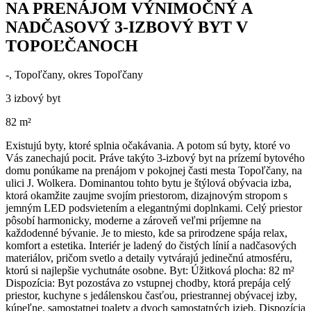
NA PRENÁJOM VÝNIMOČNÝ A
NADČASOVÝ 3-IZBOVÝ BYT V
TOPOĽČANOCH
-, Topoľčany, okres Topoľčany
3 izbový byt
82 m²
Existujú byty, ktoré splnia očakávania. A potom sú byty, ktoré vo
Vás zanechajú pocit. Práve takýto 3-izbový byt na prízemí bytového
domu ponúkame na prenájom v pokojnej časti mesta Topoľčany, na
ulici J. Wolkera. Dominantou tohto bytu je štýlová obývacia izba,
ktorá okamžite zaujme svojím priestorom, dizajnovým stropom s
jemným LED podsvietením a elegantnými doplnkami. Celý priestor
pôsobí harmonicky, moderne a zároveň veľmi príjemne na
každodenné bývanie. Je to miesto, kde sa prirodzene spája relax,
komfort a estetika. Interiér je ladený do čistých línií a nadčasových
materiálov, pričom svetlo a detaily vytvárajú jedinečnú atmosféru,
ktorú si najlepšie vychutnáte osobne. Byt: Úžitková plocha: 82 m²
Dispozícia: Byt pozostáva zo vstupnej chodby, ktorá prepája celý
priestor, kuchyne s jedálenskou časťou, priestrannej obývacej izby,
kúpeľne, samostatnej toalety a dvoch samostatných izieb. Dispozícia