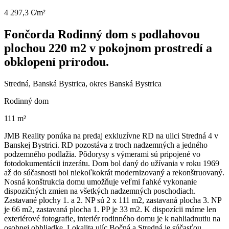
4 297,3 €/m²
Fončorda Rodinný dom s podlahovou
plochou 220 m2 v pokojnom prostredí a
obklopení prírodou.
Stredná, Banská Bystrica, okres Banská Bystrica
Rodinný dom
111 m²
JMB Reality ponúka na predaj exkluzívne RD na ulici Stredná 4 v
Banskej Bystrici. RD pozostáva z troch nadzemných a jedného
podzemného podlažia. Pôdorysy s výmerami sú pripojené vo
fotodokumentácii inzerátu. Dom bol daný do užívania v roku 1969
až do súčasnosti bol niekoľkokrát modernizovaný a rekonštruovaný.
Nosná konštrukcia domu umožňuje veľmi ľahké vykonanie
dispozičných zmien na všetkých nadzemných poschodiach.
Zastavané plochy 1. a 2. NP sú 2 x 111 m2, zastavaná plocha 3. NP
je 66 m2, zastavaná plocha 1. PP je 33 m2. K dispozícii máme len
exteriérové fotografie, interiér rodinného domu je k nahliadnutiu na
osobnej obhliadke. Lokalita ulíc Bočná a Stredná je súčasťou