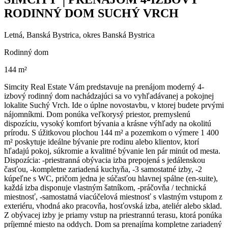
RODINNÝ DOM SUCHÝ VRCH
Letná, Banská Bystrica, okres Banská Bystrica
Rodinný dom
144 m²
Simcity Real Estate Vám predstavuje na prenájom moderný 4-
izbový rodinný dom nachádzajúci sa vo vyhľadávanej a pokojnej
lokalite Suchý Vrch. Ide o úplne novostavbu, v ktorej budete prvými
nájomníkmi. Dom ponúka veľkorysý priestor, premyslenú
dispozíciu, vysoký komfort bývania a krásne výhľady na okolitú
prírodu. S úžitkovou plochou 144 m² a pozemkom o výmere 1 400
m² poskytuje ideálne bývanie pre rodinu alebo klientov, ktorí
hľadajú pokoj, súkromie a kvalitné bývanie len pár minút od mesta.
Dispozícia: -priestranná obývacia izba prepojená s jedálenskou
časťou, -kompletne zariadená kuchyňa, -3 samostatné izby, -2
kúpeľne s WC, pričom jedna je súčasťou hlavnej spálne (en-suite),
každá izba disponuje vlastným šatníkom, -práčovňa / technická
miestnosť, -samostatná viacúčelová miestnosť s vlastným vstupom z
exteriéru, vhodná ako pracovňa, hosťovská izba, ateliér alebo sklad.
Z obývacej izby je priamy vstup na priestrannú terasu, ktorá ponúka
príjemné miesto na oddych. Dom sa prenajíma kompletne zariadený