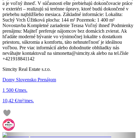
a je voľný ihneď. V súčasnosti ešte prebiehajú dokončovacie práce
v exteriéri – realizujú sú terénne úpravy, ktoré budú dokončené v
priebehu najbližšieho mesiaca. Základné informácie: Lokalita:
Suchý Vrch Úžitková plocha: 144 m² Pozemok: 1 400 m²
Novostavba Kompletné zariadenie Terasa Voľný ihneď Podmienky
prenájmu: Majiteľ preferuje nájomcov bez domácich zvierat. Ak
hľadáte moderné bývanie vo výnimočnej lokalite s dostatkom
priestoru, súkromia a komfortu, táto nehnuteľnosť je ideálnou
voľbou. Pre viac informácií alebo dohodnutie obhliadky nás
neváhajte kontaktovaž na simonetta@simcity.sk alebo na tel.čísle
+421918841142
Simcity Real Estate s.r.o.
Domy Slovensko Prenájom
1 500 €/mes.
10,42 €/m²/mes.