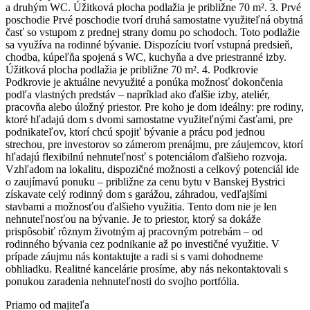
a druhým WC. Úžitková plocha podlažia je približne 70 m². 3. Prvé
poschodie Prvé poschodie tvorí druhá samostatne využiteľná obytná
časť so vstupom z prednej strany domu po schodoch. Toto podlažie
sa využíva na rodinné bývanie. Dispozíciu tvorí vstupná predsieň,
chodba, kúpeľňa spojená s WC, kuchyňa a dve priestranné izby.
Úžitková plocha podlažia je približne 70 m². 4. Podkrovie
Podkrovie je aktuálne nevyužité a ponúka možnosť dokončenia
podľa vlastných predstáv – napríklad ako ďalšie izby, ateliér,
pracovňa alebo úložný priestor. Pre koho je dom ideálny: pre rodiny,
ktoré hľadajú dom s dvomi samostatne využiteľnými časťami, pre
podnikateľov, ktorí chcú spojiť bývanie a prácu pod jednou
strechou, pre investorov so zámerom prenájmu, pre záujemcov, ktorí
hľadajú flexibilnú nehnuteľnosť s potenciálom ďalšieho rozvoja.
Vzhľadom na lokalitu, dispozičné možnosti a celkový potenciál ide
o zaujímavú ponuku – približne za cenu bytu v Banskej Bystrici
získavate celý rodinný dom s garážou, záhradou, vedľajšími
stavbami a možnosťou ďalšieho využitia. Tento dom nie je len
nehnuteľnosťou na bývanie. Je to priestor, ktorý sa dokáže
prispôsobiť rôznym životným aj pracovným potrebám – od
rodinného bývania cez podnikanie až po investičné využitie. V
prípade záujmu nás kontaktujte a radi si s vami dohodneme
obhliadku. Realitné kancelárie prosíme, aby nás nekontaktovali s
ponukou zaradenia nehnuteľnosti do svojho portfólia.
Priamo od majiteľa