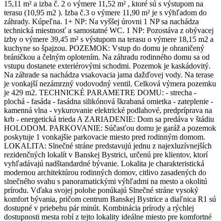
15,11 m² a izba č. 2 o výmere 11,52 m² , ktoré sú s výstupom na
terasu (10,95 m2 ). Izba č.3 o výmere 11,90 m² je s výhľadom do
záhrady. Kúpeľna. 1+ NP: Na vyššej úrovni 1 NP sa nachádza
technická miestnosť a samostatné WC. 1 NP: Pozostáva z obývacej
izby o výmere 39,45 m² s výstupom na terasu o výmere 18,15 m2 a
kuchyne so špajzou. POZEMOK: Vstup do domu je ohraničený
bráničkou a čelným oplotením. Na záhradu rodinného domu sa od
vstupu dostanete exteriérovými schodmi. Pozemok je kaskádovitý.
Na záhrade sa nachádza vsakovacia jama dažďovej vody. Na terase
je vonkajší nezámrzný vodovodný ventil. Celková výmera pozemku
je 429 m2. TECHNICKÉ PARAMETRE DOMU: - strecha -
plochá - fasáda - fasádna silikónová škrabaná omietka - zateplenie -
kamenná vlna - vykurovanie elektrické podlahové, predpríprava na
krb - energetická trieda A ZARIADENIE: Dom sa predáva v štádiu
HOLODOM. PARKOVANIE: Súčasťou domu je garáž a pozemok
poskytuje 1 vonkajšie parkovacie miesto pred rodinným domom.
LOKALITA: Slnečné stráne predstavujú jednu z najexluzívnejších
rezidenčných lokalít v Banskej Bystrici, určenú pre klientov, ktorí
vyhľadávajú nadštandardné bývanie. Lokalita je charakteristická
modernou architektúrou rodinných domov, citlivo zasadených do
slnečného svahu s panoramatickými výhľadmi na mesto a okolitú
prírodu. Vďaka svojej polohe ponúkajú Slnečné stráne vysoký
komfort bývania, pričom centrum Banskej Bystrice a diaľnica R1 sú
dostupné v priebehu pár minút. Kombinácia prírody a rýchlej
dostupnosti mesta robí z tejto lokality ideálne miesto pre komfortné