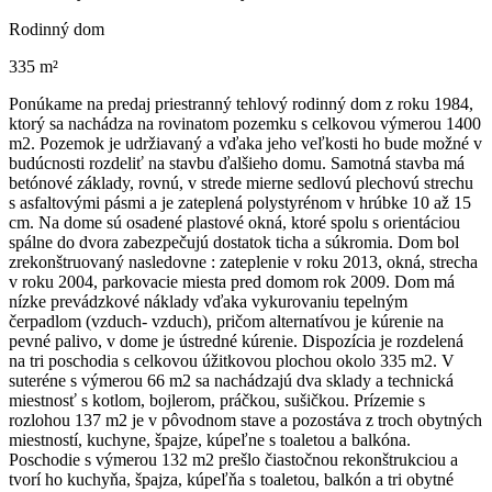
Rodinný dom
335 m²
Ponúkame na predaj priestranný tehlový rodinný dom z roku 1984,
ktorý sa nachádza na rovinatom pozemku s celkovou výmerou 1400
m2. Pozemok je udržiavaný a vďaka jeho veľkosti ho bude možné v
budúcnosti rozdeliť na stavbu ďalšieho domu. Samotná stavba má
betónové základy, rovnú, v strede mierne sedlovú plechovú strechu
s asfaltovými pásmi a je zateplená polystyrénom v hrúbke 10 až 15
cm. Na dome sú osadené plastové okná, ktoré spolu s orientáciou
spálne do dvora zabezpečujú dostatok ticha a súkromia. Dom bol
zrekonštruovaný nasledovne : zateplenie v roku 2013, okná, strecha
v roku 2004, parkovacie miesta pred domom rok 2009. Dom má
nízke prevádzkové náklady vďaka vykurovaniu tepelným
čerpadlom (vzduch- vzduch), pričom alternatívou je kúrenie na
pevné palivo, v dome je ústredné kúrenie. Dispozícia je rozdelená
na tri poschodia s celkovou úžitkovou plochou okolo 335 m2. V
suteréne s výmerou 66 m2 sa nachádzajú dva sklady a technická
miestnosť s kotlom, bojlerom, práčkou, sušičkou. Prízemie s
rozlohou 137 m2 je v pôvodnom stave a pozostáva z troch obytných
miestností, kuchyne, špajze, kúpeľne s toaletou a balkóna.
Poschodie s výmerou 132 m2 prešlo čiastočnou rekonštrukciou a
tvorí ho kuchyňa, špajza, kúpeľňa s toaletou, balkón a tri obytné