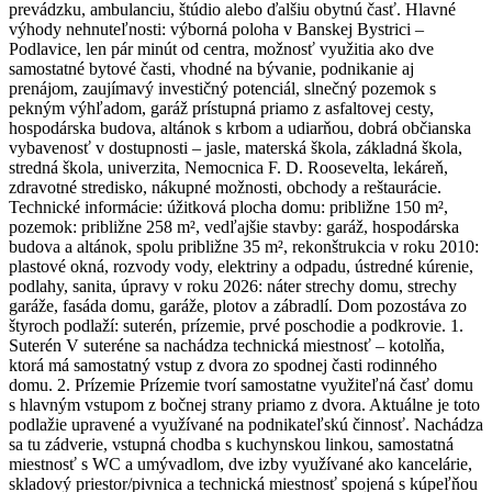
prevádzku, ambulanciu, štúdio alebo ďalšiu obytnú časť. Hlavné
výhody nehnuteľnosti: výborná poloha v Banskej Bystrici –
Podlavice, len pár minút od centra, možnosť využitia ako dve
samostatné bytové časti, vhodné na bývanie, podnikanie aj
prenájom, zaujímavý investičný potenciál, slnečný pozemok s
pekným výhľadom, garáž prístupná priamo z asfaltovej cesty,
hospodárska budova, altánok s krbom a udiarňou, dobrá občianska
vybavenosť v dostupnosti – jasle, materská škola, základná škola,
stredná škola, univerzita, Nemocnica F. D. Roosevelta, lekáreň,
zdravotné stredisko, nákupné možnosti, obchody a reštaurácie.
Technické informácie: úžitková plocha domu: približne 150 m²,
pozemok: približne 258 m², vedľajšie stavby: garáž, hospodárska
budova a altánok, spolu približne 35 m², rekonštrukcia v roku 2010:
plastové okná, rozvody vody, elektriny a odpadu, ústredné kúrenie,
podlahy, sanita, úpravy v roku 2026: náter strechy domu, strechy
garáže, fasáda domu, garáže, plotov a zábradlí. Dom pozostáva zo
štyroch podlaží: suterén, prízemie, prvé poschodie a podkrovie. 1.
Suterén V suteréne sa nachádza technická miestnosť – kotolňa,
ktorá má samostatný vstup z dvora zo spodnej časti rodinného
domu. 2. Prízemie Prízemie tvorí samostatne využiteľná časť domu
s hlavným vstupom z bočnej strany priamo z dvora. Aktuálne je toto
podlažie upravené a využívané na podnikateľskú činnosť. Nachádza
sa tu zádverie, vstupná chodba s kuchynskou linkou, samostatná
miestnosť s WC a umývadlom, dve izby využívané ako kancelárie,
skladový priestor/pivnica a technická miestnosť spojená s kúpeľňou