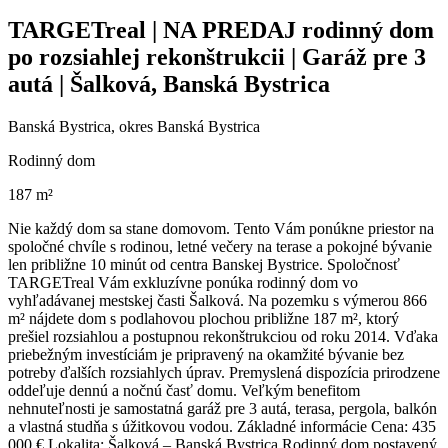
TARGETreal | NA PREDAJ rodinný dom
po rozsiahlej rekonštrukcii | Garáž pre 3
autá | Šalková, Banská Bystrica
Banská Bystrica, okres Banská Bystrica
Rodinný dom
187 m²
Nie každý dom sa stane domovom. Tento Vám ponúkne priestor na
spoločné chvíle s rodinou, letné večery na terase a pokojné bývanie
len približne 10 minút od centra Banskej Bystrice. Spoločnosť
TARGETreal Vám exkluzívne ponúka rodinný dom vo
vyhľadávanej mestskej časti Šalková. Na pozemku s výmerou 866
m² nájdete dom s podlahovou plochou približne 187 m², ktorý
prešiel rozsiahlou a postupnou rekonštrukciou od roku 2014. Vďaka
priebežným investíciám je pripravený na okamžité bývanie bez
potreby ďalších rozsiahlych úprav. Premyslená dispozícia prirodzene
oddeľuje dennú a nočnú časť domu. Veľkým benefitom
nehnuteľnosti je samostatná garáž pre 3 autá, terasa, pergola, balkón
a vlastná studňa s úžitkovou vodou. Základné informácie Cena: 435
000 € Lokalita: Šalková – Banská Bystrica Rodinný dom postavený