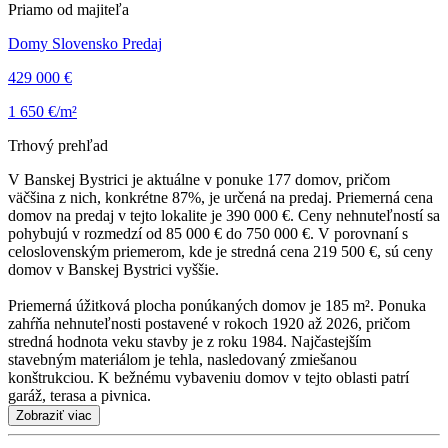
Priamo od majiteľa
Domy Slovensko Predaj
429 000 €
1 650 €/m²
Trhový prehľad
V Banskej Bystrici je aktuálne v ponuke 177 domov, pričom
väčšina z nich, konkrétne 87%, je určená na predaj. Priemerná cena
domov na predaj v tejto lokalite je 390 000 €. Ceny nehnuteľností sa
pohybujú v rozmedzí od 85 000 € do 750 000 €. V porovnaní s
celoslovenským priemerom, kde je stredná cena 219 500 €, sú ceny
domov v Banskej Bystrici vyššie.
Priemerná úžitková plocha ponúkaných domov je 185 m². Ponuka
zahŕňa nehnuteľnosti postavené v rokoch 1920 až 2026, pričom
stredná hodnota veku stavby je z roku 1984. Najčastejším
stavebným materiálom je tehla, nasledovaný zmiešanou
konštrukciou. K bežnému vybaveniu domov v tejto oblasti patrí
garáž, terasa a pivnica.
Zobraziť viac