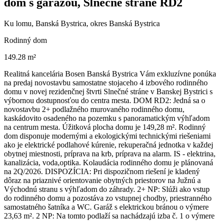
dom s garážou, Slnečné stráne RD2
Ku lomu, Banská Bystrica, okres Banská Bystrica
Rodinný dom
149.28 m²
Realitná kancelária Bosen Banská Bystrica Vám exkluzívne ponúka
na predaj novostavbu samostatne stojaceho 4 izbového rodinného
domu v novej rezidenčnej štvrti Slnečné stráne v Banskej Bystrici s
výbornou dostupnosťou do centra mesta. DOM RD2: Jedná sa o
novostavbu 2+ podlažného murovaného rodinného domu,
kaskádovito osadeného na pozemku s panoramatickým výhľadom
na centrum mesta. Úžitková plocha domu je 149,28 m². Rodinný
dom disponuje modernými a ekologickými technickými riešeniami
ako je elektrické podlahové kúrenie, rekuperačná jednotka v každej
obytnej miestnosti, príprava na krb, príprava na alarm. IS - elektrina,
kanalizácia, voda,optika. Kolaudácia rodinného domu je plánovaná
na 2Q/2026. DISPOZÍCIA: Pri dispozičnom riešení je kladený
dôraz na priaznivé orientovanie obytných priestorov na Južnú a
Východnú stranu s výhľadom do záhrady. 2+ NP: Slúži ako vstup
do rodinného domu a pozostáva zo vstupnej chodby, priestranného
samostatného šatníka a WC. Garáž s elektrickou bránou o výmere
23,63 m². 2 NP: Na tomto podlaží sa nachádzajú izba č. 1 o výmere