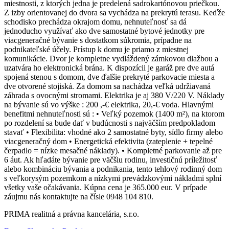
miestnosti, z ktorých jedna je predelená sadrokartónovou priečkou.
Z izby orientovanej do dvora sa vychádza na prekrytú terasu. Keďže
schodisko prechádza okrajom domu, nehnuteľnosť sa dá
jednoducho využívať ako dve samostatné bytové jednotky pre
viacgeneračné bývanie s dostatkom súkromia, prípadne na
podnikateľské účely. Prístup k domu je priamo z miestnej
komunikácie. Dvor je kompletne vydláždený zámkovou dlažbou a
uzatvára ho elektronická brána. K dispozícii je garáž pre dve autá
spojená stenou s domom, dve ďalšie prekryté parkovacie miesta a
dve otvorené stojiská. Za domom sa nachádza veľká udržiavaná
záhrada s ovocnými stromami. Elektrika je aj 380 V/220 V. Náklady
na bývanie sú vo výške : 200 ,-€ elektrika, 20,-€ voda. Hlavnými
benefitmi nehnuteľnosti sú : • Veľký pozemok (1400 m²), na ktorom
po rozdelení sa bude dať v budúcnosti s najväčším predpokladom
stavať • Flexibilita: vhodné ako 2 samostatné byty, sídlo firmy alebo
viacgeneračný dom • Energetická efektivita (zateplenie + tepelné
čerpadlo = nízke mesačné náklady). • Kompletné parkovanie až pre
6 áut. Ak hľadáte bývanie pre väčšiu rodinu, investičnú príležitosť
alebo kombináciu bývania a podnikania, tento tehlový rodinný dom
s veľkorysým pozemkom a nízkymi prevádzkovými nákladmi splní
všetky vaše očakávania. Kúpna cena je 365.000 eur. V prípade
záujmu nás kontaktujte na čísle 0948 104 810.
PRIMA realitná a právna kancelária, s.r.o.