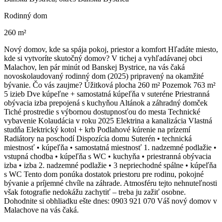
Rodinný dom
260 m²
Nový domov, kde sa spája pokoj, priestor a komfort Hľadáte miesto,
kde si vytvoríte skutočný domov? V tichej a vyhľadávanej obci
Malachov, len pár minút od Banskej Bystrice, na vás čaká
novoskolaudovaný rodinný dom (2025) pripravený na okamžité
bývanie. Čo vás zaujme? Úžitková plocha 260 m² Pozemok 763 m²
5 izieb Dve kúpeľne + samostatná kúpeľňa v suteréne Priestranná
obývacia izba prepojená s kuchyňou Altánok a záhradný domček
Tiché prostredie s výbornou dostupnosťou do mesta Technické
vybavenie Kolaudácia v roku 2025 Elektrina a kanalizácia Vlastná
studňa Elektrický kotol + krb Podlahové kúrenie na prízemí
Radiátory na poschodí Dispozícia domu Suterén • technická
miestnosť • kúpeľňa • samostatná miestnosť 1. nadzemné podlažie •
vstupná chodba • kúpeľňa s WC • kuchyňa • priestranná obývacia
izba • izba 2. nadzemné podlažie • 3 nepriechodné spálne • kúpeľňa
s WC Tento dom ponúka dostatok priestoru pre rodinu, pokojné
bývanie a príjemné chvíle na záhrade. Atmosféru tejto nehnuteľnosti
však fotografie nedokážu zachytiť – treba ju zažiť osobne.
Dohodnite si obhliadku ešte dnes: 0903 921 070 Váš nový domov v
Malachove na vás čaká.