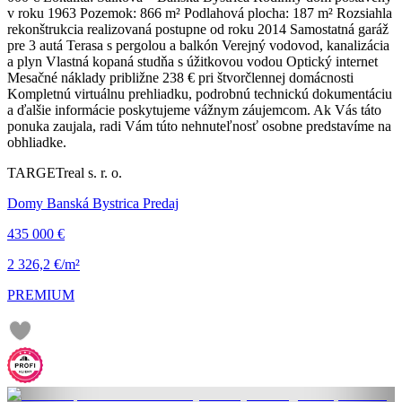
v roku 1963 Pozemok: 866 m² Podlahová plocha: 187 m² Rozsiahla
rekonštrukcia realizovaná postupne od roku 2014 Samostatná garáž
pre 3 autá Terasa s pergolou a balkón Verejný vodovod, kanalizácia
a plyn Vlastná kopaná studňa s úžitkovou vodou Optický internet
Mesačné náklady približne 238 € pri štvorčlennej domácnosti
Kompletnú virtuálnu prehliadku, podrobnú technickú dokumentáciu
a ďalšie informácie poskytujeme vážnym záujemcom. Ak Vás táto
ponuka zaujala, radi Vám túto nehnuteľnosť osobne predstavíme na
obhliadke.
TARGETreal s. r. o.
Domy Banská Bystrica Predaj
435 000 €
2 326,2 €/m²
PREMIUM