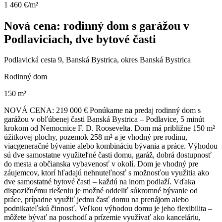
1 460 €/m²
Nová cena: rodinný dom s garážou v
Podlaviciach, dve bytové časti
Podlavická cesta 9, Banská Bystrica, okres Banská Bystrica
Rodinný dom
150 m²
NOVÁ CENA: 219 000 € Ponúkame na predaj rodinný dom s
garážou v obľúbenej časti Banská Bystrica – Podlavice, 5 minút
krokom od Nemocnice F. D. Roosevelta. Dom má približne 150 m²
úžitkovej plochy, pozemok 258 m² a je vhodný pre rodinu,
viacgeneračné bývanie alebo kombináciu bývania a práce. Výhodou
sú dve samostatne využiteľné časti domu, garáž, dobrá dostupnosť
do mesta a občianska vybavenosť v okolí. Dom je vhodný pre
záujemcov, ktorí hľadajú nehnuteľnosť s možnosťou využitia ako
dve samostatné bytové časti – každú na inom podlaží. Vďaka
dispozičnému riešeniu je možné oddeliť súkromné bývanie od
práce, prípadne využiť jednu časť domu na prenájom alebo
podnikateľskú činnosť. Veľkou výhodou domu je jeho flexibilita –
môžete bývať na poschodí a prízemie využívať ako kanceláriu,