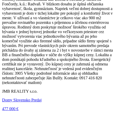
Fončordy, k.ú.: Radvaň. V blízkom dosahu je úplná občianska
vybavenosť, škola, gymnázium. Napriek veľmi dobrej dostupnosti a
vybavenosti je dom v tichej lokalite pre pokojný a komfortný život v
meste. V užívaní a vo vlastníctve je celkovo viac ako 900 m2
prevažne rovinatého pozemku s príjemnou a účelnou exteriérovou
úpravou. Rodinný dom poskytuje možnosť širokého využitia od
bývania v jednej bytovej jednotke vo veľkorysom priestore cez
možnosť vytvorenia viac jednotkového bývania až po jeho
komerčné využitie ako firemné sídlo, prípadne sídlo firmy spojené s
bývaním. Pri prevode vlastníckych práv okrem samotného predaja
prichádza do úvahy aj zámena za 2 i byt v novostavbe v rámci mesta
BB a finančného doplatku v súčte do výšky kúpnej ceny. Lokalita a
dom ponúkajú pohodu kľudného a spokojného života. Energetický
certifikát nie je vystavený. Do kúpnej ceny je zahrnutá aj odmena
realitnej kancelárie. Nehnuteľnosť je vedená pod evidenčným
číslom: 3905 Všetky podrobné informácie ako aj obhliadku
nehnuteľnosti zabezpečuje Ján Bušfy. Kontakt: 0917 416 820
(nekontaktovať mailom)
JMB REALITY s.r.o.
Domy Slovensko Predaj
477 000 €