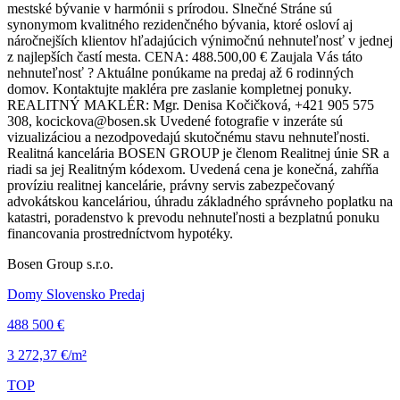
mestské bývanie v harmónii s prírodou. Slnečné Stráne sú
synonymom kvalitného rezidenčného bývania, ktoré osloví aj
náročnejších klientov hľadajúcich výnimočnú nehnuteľnosť v jednej
z najlepších častí mesta. CENA: 488.500,00 € Zaujala Vás táto
nehnuteľnosť ? Aktuálne ponúkame na predaj až 6 rodinných
domov. Kontaktujte makléra pre zaslanie kompletnej ponuky.
REALITNÝ MAKLÉR: Mgr. Denisa Kočičková, +421 905 575
308, kocickova@bosen.sk Uvedené fotografie v inzeráte sú
vizualizáciou a nezodpovedajú skutočnému stavu nehnuteľnosti.
Realitná kancelária BOSEN GROUP je členom Realitnej únie SR a
riadi sa jej Realitným kódexom. Uvedená cena je konečná, zahŕňa
províziu realitnej kancelárie, právny servis zabezpečovaný
advokátskou kanceláriou, úhradu základného správneho poplatku na
katastri, poradenstvo k prevodu nehnuteľnosti a bezplatnú ponuku
financovania prostredníctvom hypotéky.
Bosen Group s.r.o.
Domy Slovensko Predaj
488 500 €
3 272,37 €/m²
TOP