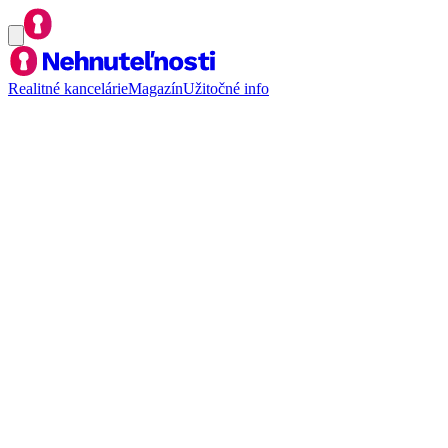
Realitné kancelárie
Magazín
Užitočné info