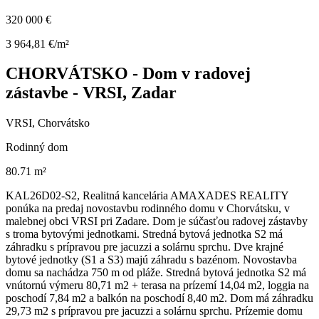
320 000 €
3 964,81 €/m²
CHORVÁTSKO - Dom v radovej
zástavbe - VRSI, Zadar
VRSI, Chorvátsko
Rodinný dom
80.71 m²
KAL26D02-S2, Realitná kancelária AMAXADES REALITY
ponúka na predaj novostavbu rodinného domu v Chorvátsku, v
malebnej obci VRSI pri Zadare. Dom je súčasťou radovej zástavby
s troma bytovými jednotkami. Stredná bytová jednotka S2 má
záhradku s prípravou pre jacuzzi a solárnu sprchu. Dve krajné
bytové jednotky (S1 a S3) majú záhradu s bazénom. Novostavba
domu sa nachádza 750 m od pláže. Stredná bytová jednotka S2 má
vnútornú výmeru 80,71 m2 + terasa na prízemí 14,04 m2, loggia na
poschodí 7,84 m2 a balkón na poschodí 8,40 m2. Dom má záhradku
29,73 m2 s prípravou pre jacuzzi a solárnu sprchu. Prízemie domu