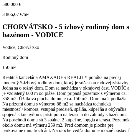
580 000 €
3 866,67 €/m²
CHORVÁTSKO - 5 izbový rodinný dom s
bazénom - VODICE
Vodice, Chorvátsko
Rodinný dom
150 m²
Realitná kancelária AMAXADES REALITY ponúka na predaj
moderný 5-izbový rodinný dom, ktorý je súčasťou radovej zástavby.
Jedná sa o rožný dom. Dom sa nachádza v okrajovej časti VODÍC a
je vzdialený 600 m od pláže. Dom pripadá pozemok s výmerou ca.
358 m2. Úžitková plocha domu je ca. 150 m2. Dom má 2 podlažia.
Na prízemí domu s výmerou 88 m2 sa nachádza technická
miestnosť / komora, vstupná predsieň, spálňa, kúpeľňa a obývačka
spojená s kuchyňou s prístupom na terasu a do záhrady s bazénom.
Na poschodí domu sú 3 spálne, 2 kúpeľne, loggia a terasa. Pozemok
okolo domu má výmeru 259 m2. Pred domom je plocha pre
parkovanie min. troch áut. Na ploche vedľa domu je možné postaviť