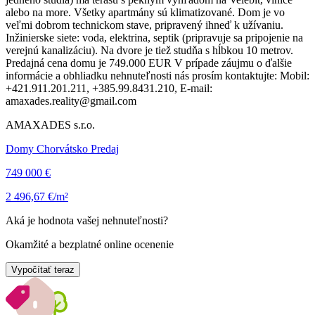
alebo na more. Všetky apartmány sú klimatizované. Dom je vo
veľmi dobrom technickom stave, pripravený ihneď k užívaniu.
Inžinierske siete: voda, elektrina, septik (pripravuje sa pripojenie na
verejnú kanalizáciu). Na dvore je tiež studňa s hĺbkou 10 metrov.
Predajná cena domu je 749.000 EUR V prípade záujmu o ďalšie
informácie a obhliadku nehnuteľnosti nás prosím kontaktujte: Mobil:
+421.911.201.211, +385.99.8431.210, E-mail:
amaxades.reality@gmail.com
AMAXADES s.r.o.
Domy Chorvátsko Predaj
749 000 €
2 496,67 €/m²
Aká je hodnota vašej nehnuteľnosti?
Okamžité a bezplatné online ocenenie
Vypočítať teraz