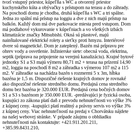
tvorí vstupný priestor, kúpeľňa s WC a otvorený priestor
kuchynského kúta a obývačky s prístupom na terasu a do záhrady.
Na poschodí domu je chodba, druhá kúpeľňa s WC a tri spálne.
Jedna zo spální má prístup na loggiu a dve z nich majú prístup na
balkón. Každý dom má dve parkovacie miesta pred vstupom. Dom
má podlahové vykurovanie v kúpeľniach a vo všetkých izbách
klimatizácie značky Mitsubishi. Okná sú plastové, majú
nainštalované elektrické rolety a sieťky proti hmyzu. Interiérové
dvere sú magnetické. Dom je zateplený. Bazén má prípravu pre
ohrev vody a osvetlenie. Inžinierske siete: obecná voda, elektrina,
septik (príprava na pripojenie na verejnú kanalizáciu). Krajné bytové
jednotky S1 a S3 majú výmeru 80,71 m2 + terasa na prízemí 14,90
m2, loggia na poschodí 8 m2 a záhradka s výmerou 107 m2 a 115
m2. V záhradke sa nachádza bazén s rozmermi 5 x 3m, hĺbka
bazéna je 1,5 m. Dispozičné riešenie krajných domov je rovnaké
ako dispozičné riešenie stredného domu. Predajná cena stredného
domu bez bazéna je 320.000 EUR. Predajná cena bočných domov
S1 a S3 s bazénom je 350.000 EUR. -predávajúci je fyzická osoba,
kupujúci zo zákona platí daň z prevodu nehnuteľnosti vo výške 3%
z kúpnej ceny. -kupujúci platí realitný a právny servis vo výške 3%
z kúpnej ceny. Viac nehnuteľností na predaj v Chorvátsku nájdete
na našej webovej stránke. V prípade záujmu o obhliadku
nehnuteľnosti nás kontaktujte: +421.911.201.211,
+385.99.8431.210,