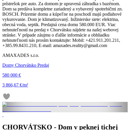
prístrešok pre auto. Za domom je upravená záhradka s bazénom.
Dom sa predáva kompletne zariadený a vybavený spotrebičmi zn.
BOSCH. Prízemie domu a kúpeľne na poschodí majú podlahové
vykurovanie. Dom je klimatizovaný. Inžinierske siete: elektrina,
obecná voda, septik. Predajná cena domu 580.000 EUR. Viac
nehnuteľností na predaj v Chorvátsku nájdete na našej webovej
stránke. V prípade záujmu o ďalšie informácie a obhliadku
nehnuteľnosti nás prosím kontaktujte: Mobil: +421.911.201.211,
+385.99.8431.210, E-mail: amaxades.reality@gmail.com
AMAXADES s.r.o.
Domy Chorvátsko Predaj
580 000 €
3 866,67 €/m²
CHORVÁTSKO - Dom v peknej tichej