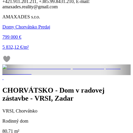
+421.911.201.211, +385.99.8431.210, E-mail:
amaxades.reality@gmail.com
AMAXADES s.r.o.
Domy Chorvátsko Predaj
799 000 €
5 832,12 €/m²
CHORVÁTSKO - Dom v radovej
zástavbe - VRSI, Zadar
VRSI, Chorvátsko
Rodinný dom
80.71 m²