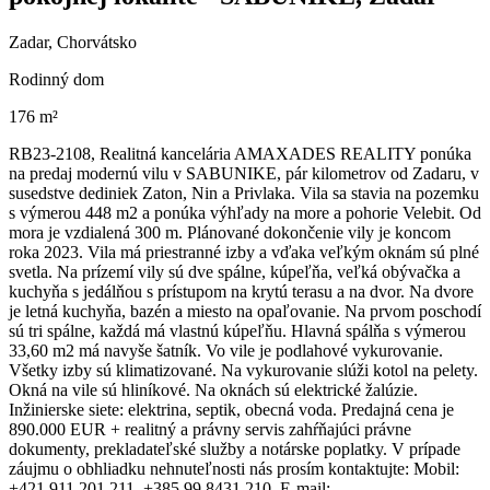
Zadar, Chorvátsko
Rodinný dom
176 m²
RB23-2108, Realitná kancelária AMAXADES REALITY ponúka
na predaj modernú vilu v SABUNIKE, pár kilometrov od Zadaru, v
susedstve dediniek Zaton, Nin a Privlaka. Vila sa stavia na pozemku
s výmerou 448 m2 a ponúka výhľady na more a pohorie Velebit. Od
mora je vzdialená 300 m. Plánované dokončenie vily je koncom
roka 2023. Vila má priestranné izby a vďaka veľkým oknám sú plné
svetla. Na prízemí vily sú dve spálne, kúpeľňa, veľká obývačka a
kuchyňa s jedálňou s prístupom na krytú terasu a na dvor. Na dvore
je letná kuchyňa, bazén a miesto na opaľovanie. Na prvom poschodí
sú tri spálne, každá má vlastnú kúpeľňu. Hlavná spálňa s výmerou
33,60 m2 má navyše šatník. Vo vile je podlahové vykurovanie.
Všetky izby sú klimatizované. Na vykurovanie slúži kotol na pelety.
Okná na vile sú hliníkové. Na oknách sú elektrické žalúzie.
Inžinierske siete: elektrina, septik, obecná voda. Predajná cena je
890.000 EUR + realitný a právny servis zahŕňajúci právne
dokumenty, prekladateľské služby a notárske poplatky. V prípade
záujmu o obhliadku nehnuteľnosti nás prosím kontaktujte: Mobil:
+421.911.201.211, +385.99.8431.210, E-mail: