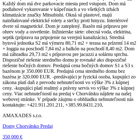
Každý dom má dve parkovacie miesta pred vstupom. Dom má
podlahové vykurovanie v kúpeľniach a vo všetkých izbách
klimatizácie značky Mitsubishi. Okná sú plastové, majú
nainštalované elektrické rolety a sieťky proti hmyzu. Interiérové
dvere sú magnetické. Dom je zateplený. Bazén má prípravu pre
ohrev vody a osvetlenie. Inžinierske siete: obecná voda, elektrina,
septik (príprava na pripojenie na verejnú kanalizáciu). Stredná
bytová jednotka S2 má výmeru 80,71 m2 + terasa na prízemí 14 m2
+ loggia na poschodí 7,84 m2 a balkón na poschodí 8,40 m2. Dom
má záhradku 29,73 m2 s prípravou pre jacuzzi a solárnu sprchu.
Dispozičné riešenie stredného domu je rovnaké ako dispozičné
riešenie bočných domov. Predajná cena bočných domov S1 a S3 s
bazénom je 350.000 EUR. Predajná cena stredného domu bez
bazéna je 320.000 EUR. -predávajúci je fyzická osoba, kupujúci zo
zákona platí daň z prevodu nehnuteľnosti vo výške 3% z kúpnej
ceny. -kupujúci platí realitný a právny servis vo výške 3% z kúpnej
ceny. Viac nehnuteľností na predaj v Chorvátsku nájdete na našej
webovej stránke. V prípade záujmu o obhliadku nehnuteľnosti nás
kontaktujte: +421.911.201.211, +385.99.8431.210,
AMAXADES s.r.o.
Domy Chorvátsko Predaj
350 000 €