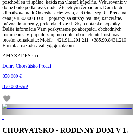
poschodí sú tri spálne, každá má vlastnú kúpeľňu. Vykurovanie v
dome bude podlahové, riadené tepelným čerpadlom. Dom bude
klimatizovaný. Inžinierske siete: voda, elektrina, septik . Predajná
cena je 850.000 EUR + poplatky za služby realitnej kancelárie,
právne dokumenty, prekladateľské služby a notárske poplatky.
Ďalšie informácie Vám poskytneme po akceptácii obchodných
podmienok. V prípade záujmu o obhliadku nehnuteľnosti nás
prosím kontaktujte: Mobil: +421.911.201.211, +385.99.8431.210,
E-mail: amaxades.reality@gmail.com
AMAXADES s.r.o.
Domy Chorvátsko Predaj
850 000 €
850 000 €/m²
CHORVÁTSKO - RODINNÝ DOM V 1.