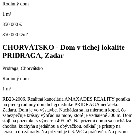
Rodinný dom
1 m²
850 000 €
850 000 €/m²
CHORVÁTSKO - Dom v tichej lokalite
PRIDRAGA, Zadar
Pridraga, Chorvátsko
Rodinný dom
1 m²
RB23-2006, Realitná kancelária AMAXADES REALITY ponúka
na predaj rodinný dom tichej dedinke PRIDRAGA neďaleko
Zadaru. Dom je vo výstavbe. Nachádza sa na miernom kopci, čo
zabezpečuje krásny výhľad na more, ktoré je vzdialené 300 m. Dom
stojí na pozemku s výmerou 495 m2. Na prízemí domu sa nachádza
chodba, kuchyňa s jedálňou a obývačkou, odkiaľ je prístup na
terasu a do záhrady. Na prízemí je tiež WC a práčovňa. Na prvom