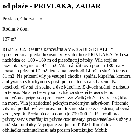
od pláže - PRIVLAKA, ZADAR
Privlaka, Chorvátsko
Rodinný dom
137 m²
RB24-2162, Realitná kancelária AMAXADES REALITY
sprostredkúva predaj luxusnej vily v dedinke PRIVLAKA. Vila sa
nachádza ca. 100 - 160 m od piesočnatej zátoky. Vila stojí na
pozemku s výmerou 441 m2. Vila má úžitkovú plochu 130 m2 +
terasa na prízemí 17 m2, terasa na poschodí 14 m2 a strešná terasa
81 m2. Na prízemí vily je vstupná chodba, spálňa, kúpeľňa, komora
a obývačka s kuchyňou s prístupom na terasu a k bazénu. Na
poschodí vily sú tri spálne a dve kúpeľne. Z dvoch spální je prístup
na terasu. Na streche vily sa nachádza strešná terasa s letnou
kuchyňou a prípravou pre jacuzzi. Zo všetkých častí vily je výhľad
na more. Vila je zariadená pekným moderným nábytkom. Prízemie
vily má podlahové vykurovanie. Inžinierske siete: elektrina, obecná
voda, septik. Predajná cena domu je 799.000 EUR + realitný a
právny servis zahŕňajúci právne dokumenty, prekladateľské služby a
notárske poplatky. V prípade záujmu o ďalšie informácie a
obhliadku nehnuteľnosti nás prosím kontaktujte: Mobil: