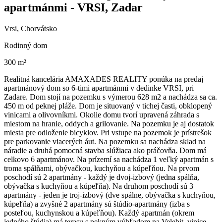
apartmánmi - VRSI, Zadar
Vrsi, Chorvátsko
Rodinný dom
300 m²
Realitná kancelária AMAXADES REALITY ponúka na predaj
apartmánový dom so 6-timi apartmánmi v dedinke VRSI, pri
Zadare. Dom stojí na pozemku s výmerou 628 m2 a nachádza sa ca.
450 m od peknej pláže. Dom je situovaný v tichej časti, obklopený
vinicami a olivovníkmi. Okolie domu tvorí upravená záhrada s
miestom na hranie, oddych a grilovanie. Na pozemku je aj dostatok
miesta pre odloženie bicyklov. Pri vstupe na pozemok je prístrešok
pre parkovanie viacerých áut. Na pozemku sa nachádza sklad na
náradie a druhá pomocná stavba slúžiaca ako práčovňa. Dom má
celkovo 6 apartmánov. Na prízemí sa nachádza 1 veľký apartmán s
troma spálňami, obývačkou, kuchyňou a kúpeľňou. Na prvom
poschodí sú 2 apartmány - každý je dvoj-izbový (jedna spálňa,
obývačka s kuchyňou a kúpeľňa). Na druhom poschodí sú 3
apartmány - jeden je troj-izbový (dve spálne, obývačka s kuchyňou,
kúpeľňa) a zvyšné 2 apartmány sú štúdio-apartmány (izba s
posteľou, kuchynskou a kúpeľňou). Každý apartmán (okrem
jedného štúdia) má terasu s pekným výhľadom na Velebit, vinice