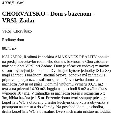
4 336,51 €/m²
CHORVÁTSKO - Dom s bazénom -
VRSI, Zadar
VRSI, Chorvátsko
Rodinný dom
80.71 m²
KAL26D02, Realitná kancelária AMAXADES REALITY ponúka
na predaj novostavbu rodinného domu s bazénom v Chorvátsku, v
malebnej obci VRSI pri Zadare. Dom je súčasťou radovej zástavby
s troma bytovými jednotkami. Dve krajné bytové jednotky (S1 a S3)
majú záhradu s bazénom, stredná bytová jednotka má záhradku s
prípravou pre jacuzzi a solárnu sprchu. Novostavba domu sa
nachádza 750 m od pláže. Dom má vnútornú výmeru 80,71 m2 +
terasa na prízemí 14,90 m2, loggia na poschodí 8 m2 a záhradka s
výmerou 107 m2. V záhradke sa nachádza bazén s rozmermi 5 x
3m, hĺbka bazéna je 1,5 m. Prízemie domu tvorí vstupný priestor,
kúpeľňa s WC a otvorený priestor kuchynského kúta a obývačky s
prístupom na terasu a do záhrady. Na poschodí domu je chodba,
druhá kúpeľňa s WC a tri spálne. Dve z nich majú prístup na loggiu.