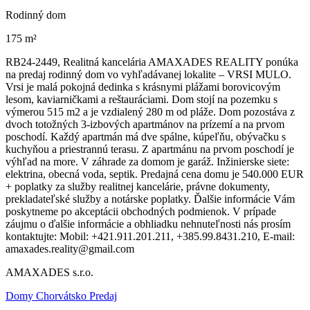
Rodinný dom
175 m²
RB24-2449, Realitná kancelária AMAXADES REALITY ponúka
na predaj rodinný dom vo vyhľadávanej lokalite – VRSI MULO.
Vrsi je malá pokojná dedinka s krásnymi plážami borovicovým
lesom, kaviarničkami a reštauráciami. Dom stojí na pozemku s
výmerou 515 m2 a je vzdialený 280 m od pláže. Dom pozostáva z
dvoch totožných 3-izbových apartmánov na prízemí a na prvom
poschodí. Každý apartmán má dve spálne, kúpeľňu, obývačku s
kuchyňou a priestrannú terasu. Z apartmánu na prvom poschodí je
výhľad na more. V záhrade za domom je garáž. Inžinierske siete:
elektrina, obecná voda, septik. Predajná cena domu je 540.000 EUR
+ poplatky za služby realitnej kancelárie, právne dokumenty,
prekladateľské služby a notárske poplatky. Ďalšie informácie Vám
poskytneme po akceptácii obchodných podmienok. V prípade
záujmu o ďalšie informácie a obhliadku nehnuteľnosti nás prosím
kontaktujte: Mobil: +421.911.201.211, +385.99.8431.210, E-mail:
amaxades.reality@gmail.com
AMAXADES s.r.o.
Domy Chorvátsko Predaj