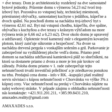
+ dve terasy. Dom je architektonicky rozdelený na dve samostatné
bytové jednotky. Prízemie domu s výmerou 54,23 m2 tvorí troj-
izbový byt. Pozostáva zo vstupnej haly, technickej miestnosti,
priestrannej obývačky, samostatnej kuchyne s jedálňou, kúpeľne a
dvoch spální. Na poschodí domu sa nachádza troj-izbový byt s
výmerou 42,61 m2. Byt má vstupnú chodbu, kúpeľňu, dve spálne,
obývačku s kuchyňou a dve terasy s krásnym výhľadom na more
(výmera terás je 6,66 m2 a 6,23 m2). Dvor okolo domu je upravený
a udržiavaný. Oplotenie tvorí kamenný múr s elegantným kovaným
plotom, ktorý zaisťuje súkromie a bezpečnosť. Na dvore sa
nachádza drevená pergola s vonkajším sedením a gril. Parkovanie je
zabezpečené na vydláždenej ploche vedľa domu. Priamo pred
domom sa nachádza udržiavaná kamienková pláž so slnečníkmi, na
ktorú sa dostanete priamo z dvora a more je len pár krokov od
záhrady. Poloha domu priamo v 1. rade zabezpečuje tejto
nehnuteľnosti trvalú investičnú príležitosť a je zriedkavou ponukou
na trhu. Predajná cena domu - info v RK. -kupujúci platí realitný
servis súvisiaci s kúpou nehnuteľnosti v Chorvátsku vo výške 3% z
kúpnej ceny. Viac nehnuteľností na predaj v Chorvátsku nájdete na
našej webovej stránke. V prípade záujmu o obhliadku nehnuteľnosti
nás kontaktujte: +421.911.201.211, +385.99.8431.210,
amaxades.reality@gmail.com
AMAXADES s.r.o.