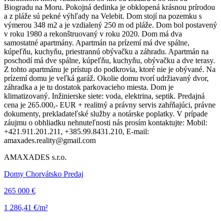
Biogradu na Moru. Pokojná dedinka je obklopená krásnou prírodou
a z pláže sú pekné výhľady na Velebit. Dom stojí na pozemku s
výmerou 348 m2 a je vzdialený 250 m od pláže. Dom bol postavený
v roku 1980 a rekonštruovaný v roku 2020. Dom má dva
samostatné apartmány. Apartmán na prízemí má dve spálne,
kúpeľňu, kuchyňu, priestrannú obývačku a záhradu. Apartmán na
poschodí má dve spálne, kúpeľňu, kuchyňu, obývačku a dve terasy.
Z tohto apartmánu je prístup do podkrovia, ktoré nie je obývané. Na
prízemí domu je veľká garáž. Okolie domu tvorí udržiavaný dvor,
záhradka a je tu dostatok parkovacieho miesta. Dom je
klimatizovaný. Inžinierske siete: voda, elektrina, septik. Predajná
cena je 265.000,- EUR + realitný a právny servis zahŕňajúci, právne
dokumenty, prekladateľské služby a notárske poplatky. V prípade
záujmu o obhliadku nehnuteľnosti nás prosím kontaktujte: Mobil:
+421.911.201.211, +385.99.8431.210, E-mail:
amaxades.reality@gmail.com
AMAXADES s.r.o.
Domy Chorvátsko Predaj
265 000 €
1 286,41 €/m²