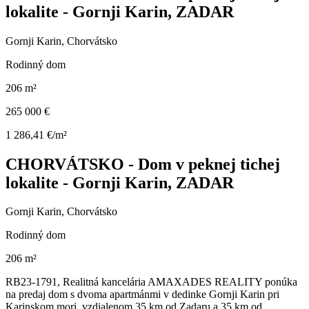
lokalite - Gornji Karin, ZADAR
Gornji Karin, Chorvátsko
Rodinný dom
206 m²
265 000 €
1 286,41 €/m²
CHORVÁTSKO - Dom v peknej tichej
lokalite - Gornji Karin, ZADAR
Gornji Karin, Chorvátsko
Rodinný dom
206 m²
RB23-1791, Realitná kancelária AMAXADES REALITY ponúka
na predaj dom s dvoma apartmánmi v dedinke Gornji Karin pri
Karinskom mori, vzdialenom 35 km od Zadaru a 35 km od