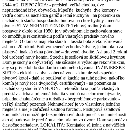
2544 m2. DISPOZÍCIA: - predsieň, veľká chodba, dve
nepriechodné izby, obývačka, kúpeľňa, kuchyňa, dve komory -
vedľa domu sa nachádza garáž a letná kuchyňa - na pozemku sa
nachádzajú staršia hospodárska budova na chov hydiny - menšia
pivnica STAV NEHNUTEĽNOSTI: Tehlový rodinný dom
postavený okolo roku 1950, je v pôvodnom ale zachovalom stave,
čo umožňuje rekonštrukciu podľa vlastných predstáv nového
majiteľa. O dom sa majitelia starali – fasáda bola zrekonštruovaná
asi pred 20 rokmi. Boli vymenené vchodové dvere, jedno okno za
plastové, inak sú okná pôvodné – drevené, dvojité. Asi pred 2 rokmi
bol urobený nový komín. Strecha je sedlová so škridlovou krytinou.
Dom je suchý a obývateľný, ale súčasne si vyžaduje rekonštrukciu,
aby sa priviedol do štandardu moderného bývania. INŽINIERSKE
SIETE: - elektrina - plyn - obecná voda - kúrenie zabezpečuje
plynový kotol - dajú sa používať aj kachle na tuhé palivo, nakoľko
komín je nový (cca dvojročný, certifikovaný) - na pozemku sa
nachádza aj studňa VÝHODY: - rekonštrukcia podľa vlastných
predstáv - tichá a príjemná lokalita vhodná na celoročné bývanie,
prípadne chalupárčenie a turistiku - bezproblémové parkovanie -
veľký slnečný pozemok Nehnuteľnosť je vo vlastníctve jedného
majiteľa a nie je zaťažená žiadnou ťarchou. Prístupová asfaltová
komunikácia umožňuje bezproblémovú dostupnosť k nehnuteľnosti
ako aj parkovanie pred ňou alebo priamo vo dvore. Dom sa predáva
čiastočne zariadený. LOKALITA: Komjatice sú jedna z najväčších