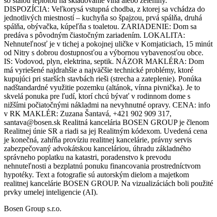
so stálou teplotou na skladovanie vína alebo zeleniny.
DISPOZÍCIA: Veľkorysá vstupná chodba, z ktorej sa vchádza do
jednotlivých miestností – kuchyňa so špajzou, prvá spálňa, druhá
spálňa, obývačka, kúpeľňa s toaletou. ZARIADENIE: Dom sa
predáva s pôvodným čiastočným zariadením. LOKALITA:
Nehnuteľnosť je v tichej a pokojnej uličke v Komjaticiach, 15 minút
od Nitry s dobrou dostupnosťou a výbornou vybavenosťou obce.
IS: Vodovod, plyn, elektrina, septik. NÁZOR MAKLÉRA: Dom
má vyriešené najdrahšie a najväčšie technické problémy, ktoré
kupujúci pri starších stavbách rieši (strecha a zateplenie). Ponúka
nadštandardné využitie pozemku (altánok, vínna pivnička). Je to
skvelá ponuka pre ľudí, ktorí chcú bývať v rodinnom dome s
nižšími počiatočnými nákladmi na nevyhnutné opravy. CENA: info
v RK MAKLÉR: Zuzana Šantavá, +421 902 909 317,
santava@bosen.sk Realitná kancelária BOSEN GROUP je členom
Realitnej únie SR a riadi sa jej Realitným kódexom. Uvedená cena
je konečná, zahŕňa províziu realitnej kancelárie, právny servis
zabezpečovaný advokátskou kanceláriou, úhradu základného
správneho poplatku na katastri, poradenstvo k prevodu
nehnuteľnosti a bezplatnú ponuku financovania prostredníctvom
hypotéky. Text a fotografie sú autorským dielom a majetkom
realitnej kancelárie BOSEN GROUP. Na vizualizáciách boli použité
prvky umelej inteligencie (AI).
Bosen Group s.r.o.