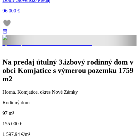
Domy Slovensko Predaj
96 000 €
Na predaj útulný 3.izbový rodinný dom v
obci Komjatice s výmerou pozemku 1759
m2
Horná, Komjatice, okres Nové Zámky
Rodinný dom
97 m²
155 000 €
1 597,94 €/m²