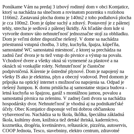
Ponúkame Vám na predaj 3 izbový rodinný dom v obci Komjatice,
ktorý sa nachádza na slnečnom a rovinatom pozemku s rozlohou
1166m2. Zastavaná plocha domu je 140m2 z toho podlahová plocha
je cca 100m2. Dom je úplne suchý a zdravý. Postavený je z pálenej
tehly, strecha je sedlová z pálenej škridly. Ak hľadáte dom kde si
vytvoríte domov táto nehnuteľnosť jednoznačne stojí za obhliadku.
Dom je veľmi dobre dispozične riešený. V dome sa nachádza
priestranná vstupná chodba, 3 izby, kuchyňa, špajza, kúpeľňa,
samostatné WC samostatná miestnosť, z ktorej sa prechádza na
zadnú časť dvora je tu tiež vstup do pivnice a výstup na povalu.
Vchodové dvere a všetky okná sú vymenené za plastové a na
oknách sú vonkajšie rolety. Nehnuteľnosť je čiastočne
podpivničená. Kúrenie je ústredné plynové. Dom je napojený na
všetky IS ako je elektrina, plyn a obecný vodovod. Pred domom je
prípojka na optický internet s možnosťou napojenia sa. Odpad je
riešený žumpou. K domu prislúcha aj samostatne stojaca budova -
letná kuchyňa so špajzou, garáž s montážnou jamou, povalou a
samostatná pivnica na zeleninu. V zadnej časti dvora sa nachádza
hospodársky dvor. Nehnuteľnosť je vhodná aj na podnikateľské
účely. Obec Komjatice disponuje veľmi dobrou občianskou
vybavenosťou. Nachádza sa tu škola, škôlka, špeciálna základná
škola, kultúrny dom, knižnica tiež detské ihriská, kaderníctvo,
kozmetika, drogéria, kvetinárstvo, reštaurácie, pizzéria, autoservis,
COOP Jednota, Tesco, stavebniny, elektro centrum, zdravotné