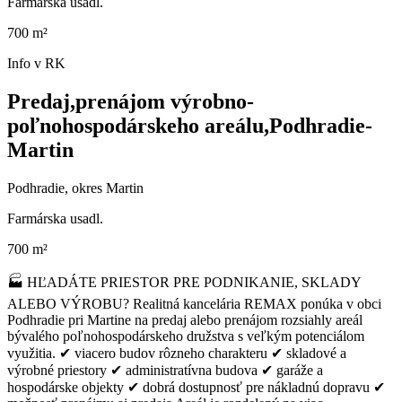
Farmárska usadl.
700 m²
Info v RK
Predaj,prenájom výrobno-
poľnohospodárskeho areálu,Podhradie-
Martin
Podhradie, okres Martin
Farmárska usadl.
700 m²
🏭 HĽADÁTE PRIESTOR PRE PODNIKANIE, SKLADY
ALEBO VÝROBU? Realitná kancelária REMAX ponúka v obci
Podhradie pri Martine na predaj alebo prenájom rozsiahly areál
bývalého poľnohospodárskeho družstva s veľkým potenciálom
využitia. ✔ viacero budov rôzneho charakteru ✔ skladové a
výrobné priestory ✔ administratívna budova ✔ garáže a
hospodárske objekty ✔ dobrá dostupnosť pre nákladnú dopravu ✔