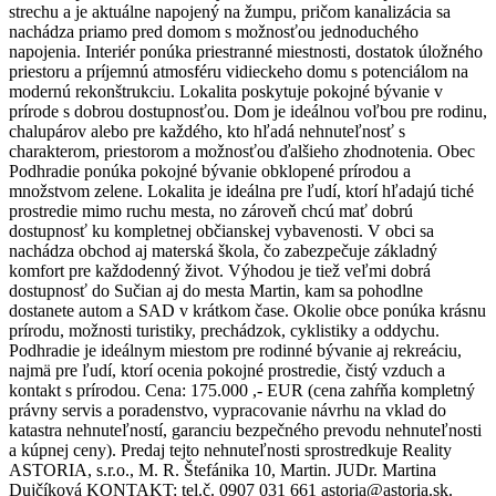
strechu a je aktuálne napojený na žumpu, pričom kanalizácia sa
nachádza priamo pred domom s možnosťou jednoduchého
napojenia. Interiér ponúka priestranné miestnosti, dostatok úložného
priestoru a príjemnú atmosféru vidieckeho domu s potenciálom na
modernú rekonštrukciu. Lokalita poskytuje pokojné bývanie v
prírode s dobrou dostupnosťou. Dom je ideálnou voľbou pre rodinu,
chalupárov alebo pre každého, kto hľadá nehnuteľnosť s
charakterom, priestorom a možnosťou ďalšieho zhodnotenia. Obec
Podhradie ponúka pokojné bývanie obklopené prírodou a
množstvom zelene. Lokalita je ideálna pre ľudí, ktorí hľadajú tiché
prostredie mimo ruchu mesta, no zároveň chcú mať dobrú
dostupnosť ku kompletnej občianskej vybavenosti. V obci sa
nachádza obchod aj materská škola, čo zabezpečuje základný
komfort pre každodenný život. Výhodou je tiež veľmi dobrá
dostupnosť do Sučian aj do mesta Martin, kam sa pohodlne
dostanete autom a SAD v krátkom čase. Okolie obce ponúka krásnu
prírodu, možnosti turistiky, prechádzok, cyklistiky a oddychu.
Podhradie je ideálnym miestom pre rodinné bývanie aj rekreáciu,
najmä pre ľudí, ktorí ocenia pokojné prostredie, čistý vzduch a
kontakt s prírodou. Cena: 175.000 ,- EUR (cena zahŕňa kompletný
právny servis a poradenstvo, vypracovanie návrhu na vklad do
katastra nehnuteľností, garanciu bezpečného prevodu nehnuteľnosti
a kúpnej ceny). Predaj tejto nehnuteľnosti sprostredkuje Reality
ASTORIA, s.r.o., M. R. Štefánika 10, Martin. JUDr. Martina
Dujčíková KONTAKT: tel.č. 0907 031 661 astoria@astoria.sk.