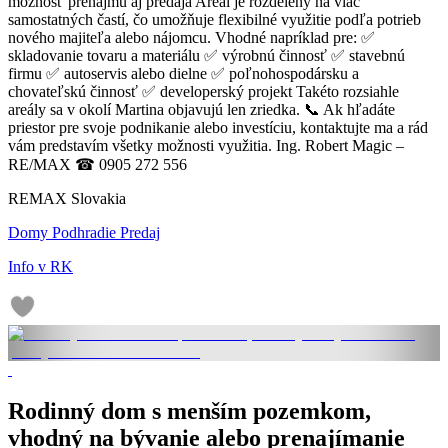
možnosť prenájmu aj predaja Areál je rozdelený na viac
samostatných častí, čo umožňuje flexibilné využitie podľa potrieb
nového majiteľa alebo nájomcu. Vhodné napríklad pre: ✅
skladovanie tovaru a materiálu ✅ výrobnú činnosť ✅ stavebnú
firmu ✅ autoservis alebo dielne ✅ poľnohospodársku a
chovateľskú činnosť ✅ developerský projekt Takéto rozsiahle
areály sa v okolí Martina objavujú len zriedka. 📞 Ak hľadáte
priestor pre svoje podnikanie alebo investíciu, kontaktujte ma a rád
vám predstavím všetky možnosti využitia. Ing. Robert Magic –
RE/MAX ☎ 0905 272 556
REMAX Slovakia
Domy Podhradie Predaj
Info v RK
Rodinný dom s menším pozemkom,
vhodný na bývanie alebo prenajímanie