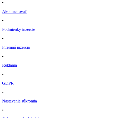
•
Ako inzerovať
•
Podmienky inzercie
•
Firemná inzercia
•
Reklama
•
GDPR
•
Nastavenie súkromia
•