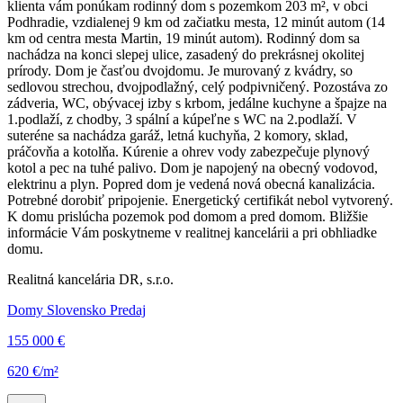
klienta vám ponúkam rodinný dom s pozemkom 203 m², v obci
Podhradie, vzdialenej 9 km od začiatku mesta, 12 minút autom (14
km od centra mesta Martin, 19 minút autom). Rodinný dom sa
nachádza na konci slepej ulice, zasadený do prekrásnej okolitej
prírody. Dom je časťou dvojdomu. Je murovaný z kvádry, so
sedlovou strechou, dvojpodlažný, celý podpivničený. Pozostáva zo
zádveria, WC, obývacej izby s krbom, jedálne kuchyne a špajze na
1.podlaží, z chodby, 3 spální a kúpeľne s WC na 2.podlaží. V
suteréne sa nachádza garáž, letná kuchyňa, 2 komory, sklad,
práčovňa a kotolňa. Kúrenie a ohrev vody zabezpečuje plynový
kotol a pec na tuhé palivo. Dom je napojený na obecný vodovod,
elektrinu a plyn. Popred dom je vedená nová obecná kanalizácia.
Potrebné dorobiť pripojenie. Energetický certifikát nebol vytvorený.
K domu prislúcha pozemok pod domom a pred domom. Bližšie
informácie Vám poskytneme v realitnej kancelárii a pri obhliadke
domu.
Realitná kancelária DR, s.r.o.
Domy Slovensko Predaj
155 000 €
620 €/m²