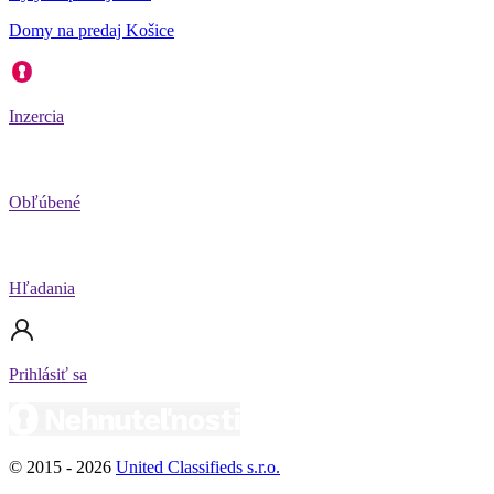
Domy na predaj Košice
Inzercia
Obľúbené
Hľadania
Prihlásiť sa
© 2015 -
2026
United Classifieds s.r.o.