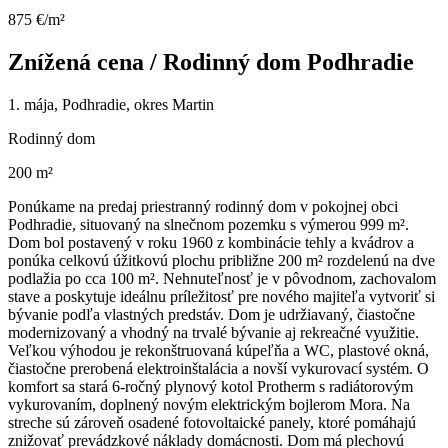
875 €/m²
Znížená cena / Rodinný dom Podhradie
1. mája, Podhradie, okres Martin
Rodinný dom
200 m²
Ponúkame na predaj priestranný rodinný dom v pokojnej obci
Podhradie, situovaný na slnečnom pozemku s výmerou 999 m².
Dom bol postavený v roku 1960 z kombinácie tehly a kvádrov a
ponúka celkovú úžitkovú plochu približne 200 m² rozdelenú na dve
podlažia po cca 100 m². Nehnuteľnosť je v pôvodnom, zachovalom
stave a poskytuje ideálnu príležitosť pre nového majiteľa vytvoriť si
bývanie podľa vlastných predstáv. Dom je udržiavaný, čiastočne
modernizovaný a vhodný na trvalé bývanie aj rekreačné využitie.
Veľkou výhodou je rekonštruovaná kúpeľňa a WC, plastové okná,
čiastočne prerobená elektroinštalácia a novší vykurovací systém. O
komfort sa stará 6-ročný plynový kotol Protherm s radiátorovým
vykurovaním, doplnený novým elektrickým bojlerom Mora. Na
streche sú zároveň osadené fotovoltaické panely, ktoré pomáhajú
znižovať prevádzkové náklady domácnosti. Dom má plechovú