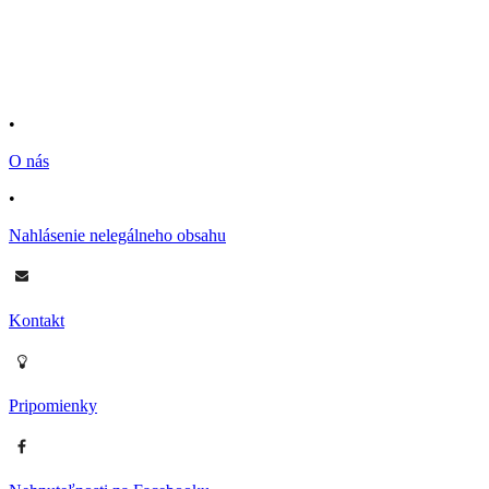
•
O nás
•
Nahlásenie nelegálneho obsahu
Kontakt
Pripomienky