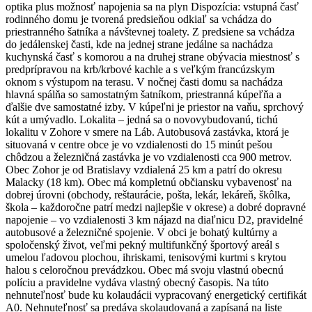
optika plus možnosť napojenia sa na plyn Dispozícia: vstupná časť
rodinného domu je tvorená predsieňou odkiaľ sa vchádza do
priestranného šatníka a návštevnej toalety. Z predsiene sa vchádza
do jedálenskej časti, kde na jednej strane jedálne sa nachádza
kuchynská časť s komorou a na druhej strane obývacia miestnosť s
predprípravou na krb/krbové kachle a s veľkým francúzskym
oknom s výstupom na terasu. V nočnej časti domu sa nachádza
hlavná spálňa so samostatným šatníkom, priestranná kúpeľňa a
ďalšie dve samostatné izby. V kúpeľni je priestor na vaňu, sprchový
kút a umývadlo. Lokalita – jedná sa o novovybudovanú, tichú
lokalitu v Zohore v smere na Láb. Autobusová zastávka, ktorá je
situovaná v centre obce je vo vzdialenosti do 15 minút pešou
chôdzou a železničná zastávka je vo vzdialenosti cca 900 metrov.
Obec Zohor je od Bratislavy vzdialená 25 km a patrí do okresu
Malacky (18 km). Obec má kompletnú občiansku vybavenosť na
dobrej úrovni (obchody, reštaurácie, pošta, lekár, lekáreň, škôlka,
škola – každoročne patrí medzi najlepšie v okrese) a dobré dopravné
napojenie – vo vzdialenosti 3 km nájazd na diaľnicu D2, pravidelné
autobusové a železničné spojenie. V obci je bohatý kultúrny a
spoločenský život, veľmi pekný multifunkčný športový areál s
umelou ľadovou plochou, ihriskami, tenisovými kurtmi s krytou
halou s celoročnou prevádzkou. Obec má svoju vlastnú obecnú
políciu a pravidelne vydáva vlastný obecný časopis. Na túto
nehnuteľnosť bude ku kolaudácii vypracovaný energetický certifikát
A0. Nehnuteľnosť sa predáva skolaudovaná a zapísaná na liste