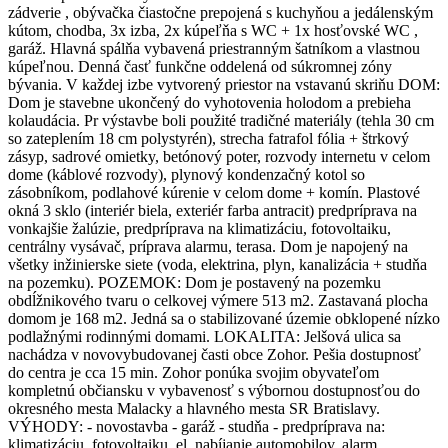
zádverie , obývačka čiastočne prepojená s kuchyňou a jedálenským
kútom, chodba, 3x izba, 2x kúpeľňa s WC + 1x hosťovské WC ,
garáž. Hlavná spálňa vybavená priestranným šatníkom a vlastnou
kúpeľnou. Denná časť funkčne oddelená od súkromnej zóny
bývania. V každej izbe vytvorený priestor na vstavanú skriňu DOM:
Dom je stavebne ukončený do vyhotovenia holodom a prebieha
kolaudácia. Pr výstavbe boli použité tradičné materiály (tehla 30 cm
so zateplením 18 cm polystyrén), strecha fatrafol fólia + štrkový
zásyp, sadrové omietky, betónový poter, rozvody internetu v celom
dome (káblové rozvody), plynový kondenzačný kotol so
zásobníkom, podlahové kúrenie v celom dome + komín. Plastové
okná 3 sklo (interiér biela, exteriér farba antracit) predpríprava na
vonkajšie žalúzie, predpríprava na klimatizáciu, fotovoltaiku,
centrálny vysávač, príprava alarmu, terasa. Dom je napojený na
všetky inžinierske siete (voda, elektrina, plyn, kanalizácia + studňa
na pozemku). POZEMOK: Dom je postavený na pozemku
obdĺžnikového tvaru o celkovej výmere 513 m2. Zastavaná plocha
domom je 168 m2. Jedná sa o stabilizované územie obklopené nízko
podlažnými rodinnými domami. LOKALITA: Jelšová ulica sa
nachádza v novovybudovanej časti obce Zohor. Pešia dostupnosť
do centra je cca 15 min. Zohor ponúka svojim obyvateľom
kompletnú občiansku v vybavenosť s výbornou dostupnosťou do
okresného mesta Malacky a hlavného mesta SR Bratislavy.
VÝHODY: - novostavba - garáž - studňa - predpríprava na:
klimatizáciu, fotovoltaiku, el. nabíjanie automobilov, alarm,