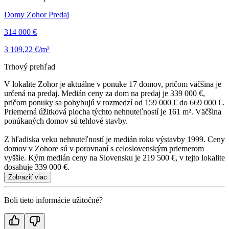
Domy Zohor Predaj
314 000 €
3 109,22 €/m²
Trhový prehľad
V lokalite Zohor je aktuálne v ponuke 17 domov, pričom väčšina je
určená na predaj. Medián ceny za dom na predaj je 339 000 €,
pričom ponuky sa pohybujú v rozmedzí od 159 000 € do 669 000 €.
Priemerná úžitková plocha týchto nehnuteľností je 161 m². Väčšina
ponúkaných domov sú tehlové stavby.
Z hľadiska veku nehnuteľností je medián roku výstavby 1999. Ceny
domov v Zohore sú v porovnaní s celoslovenským priemerom
vyššie. Kým medián ceny na Slovensku je 219 500 €, v tejto lokalite
dosahuje 339 000 €.
Zobraziť viac
Boli tieto informácie užitočné?