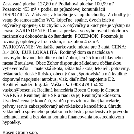
Zastavaná plocha: 127,80 m² Podlahová plocha: 100,99 m²
Pozemok: 453 m² + podiel na príjazdovej komunikácii
DISPOZÍCIA: Zádverie, z ktorého je vstup do chodby. Z chodby je
vstup do samostatného WC, kúpeľne, spálne, dvoch izieb a
obývačky spojenej s kuchyňou. Z obývačky a kuchyne je výstup na
terasu. ZARIADENIE: Dom sa predáva vo vyhotovení holodom s
možnosťou dokončenia do štandardu. POZEMOK: Pozemok je
rovinatý, oplotený z troch strán, s rozlohou 453 m².
PARKOVANIE: Vonkajšie parkovacie miesta pre 3 autá. CENA:
314.000,- EUR LOKALITA: Rodinný dom sa nachádza v
novovybudovanej lokalite v obci Zohor, len 25 km od hlavného
mesta Bratislava. Obec Zohor disponuje základnou občianskou
vybavenosťou – materská škola, základná škola, lekáreň, potraviny,
reštaurácie, detské ihrisko, obecný úrad, športoviská a má kvalitné
dopravné napojenie: autobus, vlak, diaľničné napojenie D2.
Realitný maklér: Ing. Ján Vaškor 📞 0903 478 154 📧
vaskor@bosen.sk Realitná kancelária Bosen Group je členom
NARKS a Realitnej únie SR a riadi sa jej Realitným kódexom.
Uvedená cena je konečná, zahŕňa províziu realitnej kancelárie,
právny servis zabezpečovaný advokátskou kanceláriou, úhradu
základného správneho poplatku na katastri, poradenstvo k prevodu
nehnuteľnosti a bezplatnú ponuku financovania prostredníctvom
hypotéky.
Bosen Group s.r.o.