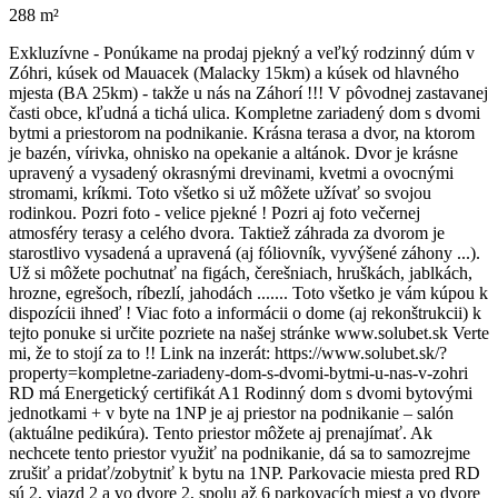
288 m²
Exkluzívne - Ponúkame na prodaj pjekný a veľký rodzinný dúm v
Zóhri, kúsek od Mauacek (Malacky 15km) a kúsek od hlavného
mjesta (BA 25km) - takže u nás na Záhorí !!! V pôvodnej zastavanej
časti obce, kľudná a tichá ulica. Kompletne zariadený dom s dvomi
bytmi a priestorom na podnikanie. Krásna terasa a dvor, na ktorom
je bazén, vírivka, ohnisko na opekanie a altánok. Dvor je krásne
upravený a vysadený okrasnými drevinami, kvetmi a ovocnými
stromami, kríkmi. Toto všetko si už môžete užívať so svojou
rodinkou. Pozri foto - velice pjekné ! Pozri aj foto večernej
atmosféry terasy a celého dvora. Taktiež záhrada za dvorom je
starostlivo vysadená a upravená (aj fóliovník, vyvýšené záhony ...).
Už si môžete pochutnať na figách, čerešniach, hruškách, jablkách,
hrozne, egrešoch, ríbezlí, jahodách ....... Toto všetko je vám kúpou k
dispozícii ihneď ! Viac foto a informácii o dome (aj rekonštrukcii) k
tejto ponuke si určite pozriete na našej stránke www.solubet.sk Verte
mi, že to stojí za to !! Link na inzerát: https://www.solubet.sk/?
property=kompletne-zariadeny-dom-s-dvomi-bytmi-u-nas-v-zohri
RD má Energetický certifikát A1 Rodinný dom s dvomi bytovými
jednotkami + v byte na 1NP je aj priestor na podnikanie – salón
(aktuálne pedikúra). Tento priestor môžete aj prenajímať. Ak
nechcete tento priestor využiť na podnikanie, dá sa to samozrejme
zrušiť a pridať/zobytniť k bytu na 1NP. Parkovacie miesta pred RD
sú 2, vjazd 2 a vo dvore 2, spolu až 6 parkovacích miest a vo dvore