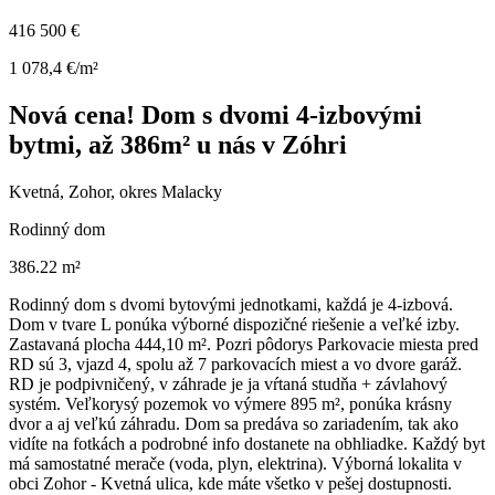
416 500 €
1 078,4 €/m²
Nová cena! Dom s dvomi 4-izbovými
bytmi, až 386m² u nás v Zóhri
Kvetná, Zohor, okres Malacky
Rodinný dom
386.22 m²
Rodinný dom s dvomi bytovými jednotkami, každá je 4-izbová.
Dom v tvare L ponúka výborné dispozičné riešenie a veľké izby.
Zastavaná plocha 444,10 m². Pozri pôdorys Parkovacie miesta pred
RD sú 3, vjazd 4, spolu až 7 parkovacích miest a vo dvore garáž.
RD je podpivničený, v záhrade je ja vŕtaná studňa + závlahový
systém. Veľkorysý pozemok vo výmere 895 m², ponúka krásny
dvor a aj veľkú záhradu. Dom sa predáva so zariadením, tak ako
vidíte na fotkách a podrobné info dostanete na obhliadke. Každý byt
má samostatné merače (voda, plyn, elektrina). Výborná lokalita v
obci Zohor - Kvetná ulica, kde máte všetko v pešej dostupnosti.