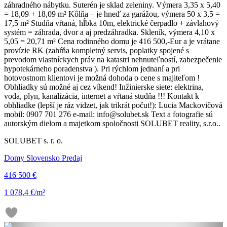
záhradného nábytku. Suterén je sklad zeleniny. Výmera 3,35 x 5,40
= 18,09 + 18,09 m² Kôlňa – je hneď za garážou, výmera 50 x 3,5 =
17,5 m² Studňa vŕtaná, hĺbka 10m, elektrické čerpadlo + závlahový
systém = záhrada, dvor a aj predzáhradka. Skleník, výmera 4,10 x
5,05 = 20,71 m² Cena rodinného domu je 416 500,-Eur a je vrátane
provízie RK (zahŕňa kompletný servis, poplatky spojené s
prevodom vlastníckych práv na katastri nehnuteľností, zabezpečenie
hypotekárneho poradenstva ). Pri rýchlom jednaní a pri
hotovostnom klientovi je možná dohoda o cene s majiteľom !
Obhliadky sú možné aj cez víkend! Inžinierske siete: elektrina,
voda, plyn, kanalizácia, internet a vŕtaná studňa !!! Kontakt k
obhliadke (lepší je ráz vidzet, jak trikrát počut!): Lucia Mackovičová
mobil: 0907 701 276 e-mail: info@solubet.sk Text a fotografie sú
autorským dielom a majetkom spoločnosti SOLUBET reality, s.r.o..
SOLUBET s. r. o.
Domy Slovensko Predaj
416 500 €
1 078,4 €/m²