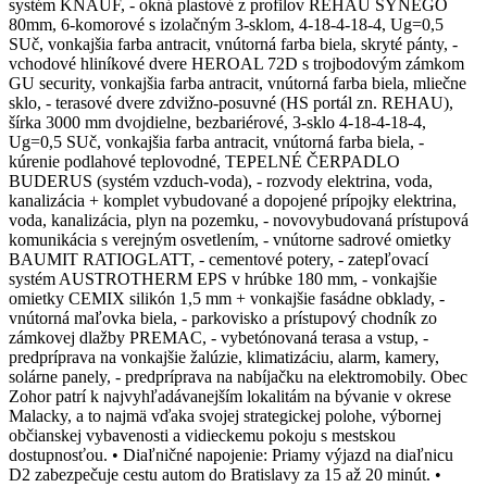
systém KNAUF, - okná plastové z profilov REHAU SYNEGO
80mm, 6-komorové s izolačným 3-sklom, 4-18-4-18-4, Ug=0,5
SUč, vonkajšia farba antracit, vnútorná farba biela, skryté pánty, -
vchodové hliníkové dvere HEROAL 72D s trojbodovým zámkom
GU security, vonkajšia farba antracit, vnútorná farba biela, mliečne
sklo, - terasové dvere zdvižno-posuvné (HS portál zn. REHAU),
šírka 3000 mm dvojdielne, bezbariérové, 3-sklo 4-18-4-18-4,
Ug=0,5 SUč, vonkajšia farba antracit, vnútorná farba biela, -
kúrenie podlahové teplovodné, TEPELNÉ ČERPADLO
BUDERUS (systém vzduch-voda), - rozvody elektrina, voda,
kanalizácia + komplet vybudované a dopojené prípojky elektrina,
voda, kanalizácia, plyn na pozemku, - novovybudovaná prístupová
komunikácia s verejným osvetlením, - vnútorne sadrové omietky
BAUMIT RATIOGLATT, - cementové potery, - zatepľovací
systém AUSTROTHERM EPS v hrúbke 180 mm, - vonkajšie
omietky CEMIX silikón 1,5 mm + vonkajšie fasádne obklady, -
vnútorná maľovka biela, - parkovisko a prístupový chodník zo
zámkovej dlažby PREMAC, - vybetónovaná terasa a vstup, -
predpríprava na vonkajšie žalúzie, klimatizáciu, alarm, kamery,
solárne panely, - predpríprava na nabíjačku na elektromobily. Obec
Zohor patrí k najvyhľadávanejším lokalitám na bývanie v okrese
Malacky, a to najmä vďaka svojej strategickej polohe, výbornej
občianskej vybavenosti a vidieckemu pokoju s mestskou
dostupnosťou. • Diaľničné napojenie: Priamy výjazd na diaľnicu
D2 zabezpečuje cestu autom do Bratislavy za 15 až 20 minút. •