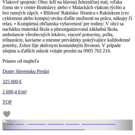
Vlakové spojenie: Obec leží na hlavnej železničnej trati, vďaka
čomu ste v centre Bratislavy alebo v Malackách vlakom rýchlo a
bez ranných zápch. • Blízkosť Rakúska: Hranica s Rakúskom (cez
cyklomost alebo kompu) otvára ďalšie možnosti na prácu, nákupy či
relax. • Kompletná občianska vybavenosť pre rodiny: V obci sa
nachádza materská škola a plnoorganizovaná základná škola,
ambulancie všeobecných lekárov, viaceré potraviny, pošta,
reštaurácie, kaviarne a miestne prevádzky pokrývajúce každodenné
potreby, Zohor žije aktívnym komunitným životom. V prípade
záujmu a ďalších otázok volajte prosím na 0905 702 216.
Priamo od majiteľa
Domy Slovensko Predaj
325 000 €
2 690,4 €/m²
TOP