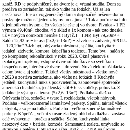
garáž. RD je podpivničený, na dvore je aj vŕtaná studňa. Dom sa
predáva so zariadením, tak ako vidíte na fotkách. Už sa len
nasťahovať. Ide o dvojgeneračný dom a dispozičné riešenie domu
poskytuje možnosť jeden z bytov prenajímať ! Tak a poďme na info
k jednotlivým bytom a čo všetko je ešte aj vo dvore: Pivnica - 1.PP,
výmera 49,40m², chodba, 4 x sklad a 1x komora - tak toto dneska
už v nových domkoch nemáte !!! Byt č.1 - 1.NP, Byt 79,20m² +
Salón 12,92m² + terasa (5x2,6=13m²) + závetrie a zádverie, SPOLU
= 120,29m² 3-izb.byt, obývacia miestnosť, spálňa, kuchyňa +
jedáleň, zádverie, komora, kúpeľňa s toaletou. Tento byt + salón je
po kompletnej rekonštrukcii v roku 2023. Okná plastové s
izolačným trojskom, vstupné dvere sú hliníkové so svetlíkom –
bezpečnostné, interiérové dvere – drevené. Nová elektroinštalácia v
celom byte a aj salóne. Taktiež všetky miestnosti – všetko nové
r.2023 a zostáva zariadenie, ako vidíte na fotkách !! Kuchyňa +
jedáleň, kuchynská linka s podsvietením, zabudované spotrebiče
americká chladnička, jedálenský stôl + 6 ks stoličky, pohovka. Z
jedálne je výstup na terasu (5x2,6=13m²). Podlaha – dlažba.
Obývacia izba, sedačka v tvare L rozkladacia, všetok nábytok.
Podlaha - veľkorozmerné laminátové parkety. Spálňa, taktiež všetok
nábytok, ako je na fotkách. Podlaha - veľkorozmerné laminátové
parkety. Kúpeľňa, veľmi vkusne zladený obklad a dlažba a zostáva
celé vybavenie + pračka a sušička. Salón, kuchynská linka,
nerezový drez + batéria, komoda. Samostatná toaleta, umývadlo so
skrinkou a batéria. Obklad a dlažba. Byt č.2 - 2.NP, na úrovni