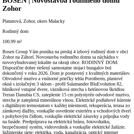
BOSEN | Novostavba rodinného domu
Zohor
Platanová, Zohor, okres Malacky
Rodinný dom
100.99 m²
Bosen Group Vám ponúka na predaj 4 izbový rodinný dom v obci
Zohor na Záhorí. Novostavba rodinného domu sa náchádza v
novovybudovanej lokalite na okraji obce. RODINNÝ DOM:
Dispozične dobre riešený samostatne stojaci bungalov bol
dokončený v roku 2026. Dom je postavený z kvalitných materiálov.
Obvodové murivo a vnútorné priečky tehla Porotherm, plastové
okná s izolačným 3 sklom - profil Salamander BluEvolution 82,
hliníkové vstupné dvere, väzníková strecha s betónovou škridlou
Terran Danubia CS, zateplenie 15 cm polystyrén odvodové murivo,
strecha je zateplená minerálnou vlnou. Elektrické podlahové kúrenie
s digitálnym termostatom v každej miestnosti, rekuperácia, terasa zo
zámkovej dlažby, vonkajšie osvetlenie exteriéru a vchodových dverí
s pohybovým čidlom, vonkajšie elektrické zásuvky a prípojka vody
na fasáde. Predpríprava na elektrickú bránu, fotovoltaiku,
bezpečnostný systém, videovrátnik a vonkajšie elektrické žalúzie.
Inžinierske siete: elektrika, voda, kanalizácia, optický internet