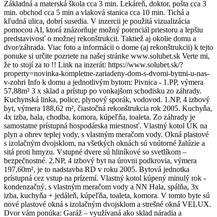
Základná a materská škola cca 3 min. Lekáreň, doktor, pošta cca 3
min. obchod cca 5 min a vlaková stanica cca 10 min. Tichá a
kľudná ulica, dobrí susedia. V inzercii je použitá vizualizácia
pomocou AI, ktorá znázorňuje možný potenciál priestoru a lepšiu
predstavivosť o možnej rekonštrukcii. Taktiež aj okolie domu a
dvor/záhrada. Viac foto a informácii o dome (aj rekonštrukcii) k tejto
ponuke si určite pozriete na našej stránke www.solubet.sk Verte mi,
že to stojí za to !! Link na inzerát: https://www.solubet.sk/?
property=novinka-kompletne-zariadeny-dom-s-dvomi-bytmi-u-nas-
v-zohri Info k domu a jednotlivým bytom: Pivnica - 1.PP, výmera
57,88m² 3 x sklad a prístup po vonkajšom schodisku zo záhrady.
Kuchynská linka, police, plynový sporák, vodovod. 1.NP, 4 izbový
byt, výmera 188,62 m², čiastočná rekonštrukcia rok 2005. Kuchyňa,
4x izba, hala, chodba, komora, kúpeľňa, toaleta. Zo záhrady je
samostatne prístupná hospodárska miestnosť. Vlastný kotol ÚK na
plyn a ohrev teplej vody, s vlastným meračom vody. Okná plastové
s izolačným dvojsklom, na všetkých oknách sú vnútorné žalúzie a
sitá proti hmyzu. Vstupné dvere sú hliníkové so svetlíkom –
bezpečnostné. 2.NP, 4 izbový byt na úrovni podkrovia, výmera
197,60m², je to nadstavba RD v roku 2005. Bytová jednotka
prístupná cez vstup na prízemí. Vlastný kotol kúpený minulý rok -
kondenzačný, s vlastným meračom vody a NN Hala, spálňa, 3x
izba, kuchyňa + jedáleň, kúpeľňa, toaleta, komora. V tomto byte sú
nové plastové okná s izolačným dvojsklom a strešné okná VELUX.
Dvor vám ponúka: Garáž – využívaná ako sklad náradia a