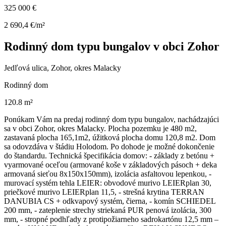
325 000 €
2 690,4 €/m²
Rodinný dom typu bungalov v obci Zohor
Jedľová ulica, Zohor, okres Malacky
Rodinný dom
120.8 m²
Ponúkam Vám na predaj rodinný dom typu bungalov, nachádzajúci
sa v obci Zohor, okres Malacky. Plocha pozemku je 480 m2,
zastavaná plocha 165,1m2, úžitková plocha domu 120,8 m2. Dom
sa odovzdáva v štádiu Holodom. Po dohode je možné dokončenie
do štandardu. Technická špecifikácia domov: - základy z betónu +
vyarmované oceľou (armované koše v základových pásoch + deka
armovaná sieťou 8x150x150mm), izolácia asfaltovou lepenkou, -
murovací systém tehla LEIER: obvodové murivo LEIERplan 30,
priečkové murivo LEIERplan 11,5, - strešná krytina TERRAN
DANUBIA CS + odkvapový systém, čierna, - komín SCHIEDEL
200 mm, - zateplenie strechy striekaná PUR penová izolácia, 300
mm, - stropné podhľady z protipožiarneho sadrokartónu 12,5 mm –