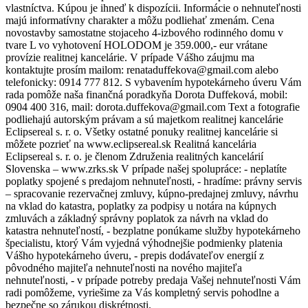
vlastníctva. Kúpou je ihneď k dispozícii. Informácie o nehnuteľnosti
majú informatívny charakter a môžu podliehať zmenám. Cena
novostavby samostatne stojaceho 4-izbového rodinného domu v
tvare L vo vyhotovení HOLODOM je 359.000,- eur vrátane
provízie realitnej kancelárie. V prípade Vášho záujmu ma
kontaktujte prosím mailom: renataduffekova@gmail.com alebo
telefonicky: 0914 777 812. S vybavením hypotekárneho úveru Vám
rada pomôže naša finančná poradkyňa Dorota Duffeková, mobil:
0904 400 316, mail: dorota.duffekova@gmail.com Text a fotografie
podliehajú autorským právam a sú majetkom realitnej kancelárie
Eclipsereal s. r. o. Všetky ostatné ponuky realitnej kancelárie si
môžete pozrieť na www.eclipsereal.sk Realitná kancelária
Eclipsereal s. r. o. je členom Združenia realitných kancelárií
Slovenska – www.zrks.sk V prípade našej spolupráce: - neplatíte
poplatky spojené s predajom nehnuteľnosti, - hradíme: právny servis
– spracovanie rezervačnej zmluvy, kúpno-predajnej zmluvy, návrhu
na vklad do katastra, poplatky za podpisy u notára na kúpnych
zmluvách a základný správny poplatok za návrh na vklad do
katastra nehnuteľností, - bezplatne ponúkame služby hypotekárneho
špecialistu, ktorý Vám vyjedná výhodnejšie podmienky platenia
Vášho hypotekárneho úveru, - prepis dodávateľov energií z
pôvodného majiteľa nehnuteľnosti na nového majiteľa
nehnuteľnosti, - v prípade potreby predaja Vašej nehnuteľnosti Vám
radi pomôžeme, vyriešime za Vás kompletný servis pohodlne a
bezpečne so zárukou diskrétnosti.