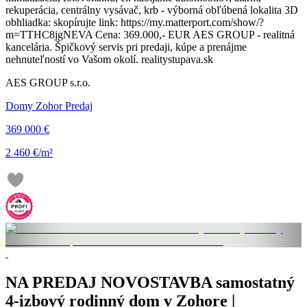
rekuperácia, centrálny vysávač, krb - výborná obľúbená lokalita 3D
obhliadka: skopírujte link: https://my.matterport.com/show/?
m=TTHC8jgNEVA Cena: 369.000,- EUR AES GROUP - realitná
kancelária. Špičkový servis pri predaji, kúpe a prenájme
nehnuteľností vo Vašom okolí. realitystupava.sk
AES GROUP s.r.o.
Domy Zohor Predaj
369 000 €
2 460 €/m²
NA PREDAJ NOVOSTAVBA samostatný
4-izbový rodinný dom v Zohore |