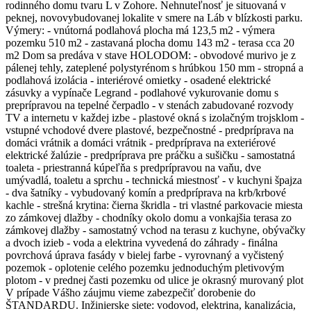
rodinného domu tvaru L v Zohore. Nehnuteľnosť je situovaná v
peknej, novovybudovanej lokalite v smere na Láb v blízkosti parku.
Výmery: - vnútorná podlahová plocha má 123,5 m2 - výmera
pozemku 510 m2 - zastavaná plocha domu 143 m2 - terasa cca 20
m2 Dom sa predáva v stave HOLODOM: - obvodové murivo je z
pálenej tehly, zateplené polystyrénom s hrúbkou 150 mm - stropná a
podlahová izolácia - interiérové omietky - osadené elektrické
zásuvky a vypínače Legrand - podlahové vykurovanie domu s
preprípravou na tepelné čerpadlo - v stenách zabudované rozvody
TV a internetu v každej izbe - plastové okná s izolačným trojsklom -
vstupné vchodové dvere plastové, bezpečnostné - predpríprava na
domáci vrátnik a domáci vrátnik - predpríprava na exteriérové
elektrické žalúzie - predpríprava pre práčku a sušičku - samostatná
toaleta - priestranná kúpeľňa s predprípravou na vaňu, dve
umývadlá, toaletu a sprchu - technická miestnosť - v kuchyni špajza
- dva šatníky - vybudovaný komín a predpríprava na krb/krbové
kachle - strešná krytina: čierna škridla - tri vlastné parkovacie miesta
zo zámkovej dlažby - chodníky okolo domu a vonkajšia terasa zo
zámkovej dlažby - samostatný vchod na terasu z kuchyne, obývačky
a dvoch izieb - voda a elektrina vyvedená do záhrady - finálna
povrchová úprava fasády v bielej farbe - vyrovnaný a vyčistený
pozemok - oplotenie celého pozemku jednoduchým pletivovým
plotom - v prednej časti pozemku od ulice je okrasný murovaný plot
V prípade Vášho záujmu vieme zabezpečiť dorobenie do
ŠTANDARDU. Inžinierske siete: vodovod, elektrina, kanalizácia,