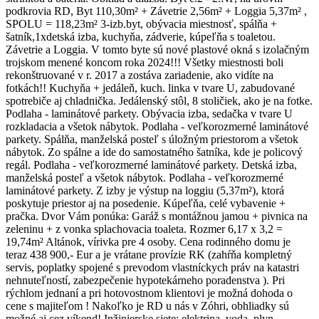
podkrovia RD, Byt 110,30m² + Závetrie 2,56m² + Loggia 5,37m² ,
SPOLU = 118,23m² 3-izb.byt, obývacia miestnosť, spálňa +
šatník,1xdetská izba, kuchyňa, zádverie, kúpeľňa s toaletou.
Závetrie a Loggia. V tomto byte sú nové plastové okná s izolačným
trojskom menené koncom roka 2024!!! Všetky miestnosti boli
rekonštruované v r. 2017 a zostáva zariadenie, ako vidíte na
fotkách!! Kuchyňa + jedáleň, kuch. linka v tvare U, zabudované
spotrebiče aj chladnička. Jedálenský stôl, 8 stoličiek, ako je na fotke.
Podlaha - laminátové parkety. Obývacia izba, sedačka v tvare U
rozkladacia a všetok nábytok. Podlaha - veľkorozmerné laminátové
parkety. Spálňa, manželská posteľ s úložným priestorom a všetok
nábytok. Zo spálne a ide do samostatného šatníka, kde je policový
regál. Podlaha - veľkorozmerné laminátové parkety. Detská izba,
manželská posteľ a všetok nábytok. Podlaha - veľkorozmerné
laminátové parkety. Z izby je výstup na loggiu (5,37m²), ktorá
poskytuje priestor aj na posedenie. Kúpeľňa, celé vybavenie +
pračka. Dvor Vám ponúka: Garáž s montážnou jamou + pivnica na
zeleninu + z vonka splachovacia toaleta. Rozmer 6,17 x 3,2 =
19,74m² Altánok, vírivka pre 4 osoby. Cena rodinného domu je
teraz 438 900,- Eur a je vrátane provízie RK (zahŕňa kompletný
servis, poplatky spojené s prevodom vlastníckych práv na katastri
nehnuteľností, zabezpečenie hypotekárneho poradenstva ). Pri
rýchlom jednaní a pri hotovostnom klientovi je možná dohoda o
cene s majiteľom ! Nakoľko je RD u nás v Zóhri, obhliadky sú
možné aj cez víkend! Inžinierske siete: elektrina, voda, plyn,