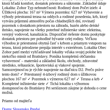
ktorá hľadá komfort, dostatok priestoru a súkromie. Základné údaje
Lokalita: Zohor Typ nehnuteľnosti: Rodinný dom Počet izieb: 4
Úžitková plocha: 167 m² Výmera pozemku: 627 m² Vybavenie a
výhody priestranná terasa na oddych a rodinné posedenia, krb, ktorý
vytvára príjemnú atmosféru počas chladnejších dní, rovinatý
pozemok s dostatkom priestoru na záhradu, bazén alebo detské
ihrisko, napojenie na všetky potrebné inžinierske siete: elektrina,
verejný vodovod, kanalizácia. Dispozičné riešenie domu poskytuje
dostatok priestoru pre pohodlné bývanie celej rodiny. Veľkou
výhodou je priestranná obytná časť s krbom a priamym vstupom na
terasu, ktorá prirodzene prepája interiér s exteriérom. Lokalita Obec
Zohor patrí medzi vyhľadávané lokality vďaka svojej polohe len
niekoľko minút od Bratislavy. Ponúka kompletnú občiansku
vybavenosť – materskú a základnú školu, obchody, zdravotné
stredisko, reštaurácie, športoviská aj vlakové spojenie.
Samozrejmosťou je rýchle napojenie na diaľnicu D2. Prečo práve
tento dom? ✓ Priestranný 4-izbový rodinný dom s úžitkovou
plochou 167 m² ✓ Pozemok s výmerou 627 m² ✓ Terasa a krb ✓
Kompletné inžinierske siete ✓ Tichá lokalita s výbornou
dostupnosťou do Bratislavy Pri serióznom záujme je dohoda o cene
možná.
Priamo od majiteľa
Domy Slovensko Predaj