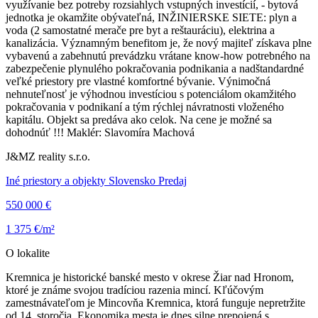
využívanie bez potreby rozsiahlych vstupných investícií, - bytová
jednotka je okamžite obývateľná, INŽINIERSKE SIETE: plyn a
voda (2 samostatné merače pre byt a reštauráciu), elektrina a
kanalizácia. Významným benefitom je, že nový majiteľ získava plne
vybavenú a zabehnutú prevádzku vrátane know-how potrebného na
zabezpečenie plynulého pokračovania podnikania a nadštandardné
veľké priestory pre vlastné komfortné bývanie. Výnimočná
nehnuteľnosť je výhodnou investíciou s potenciálom okamžitého
pokračovania v podnikaní a tým rýchlej návratnosti vloženého
kapitálu. Objekt sa predáva ako celok. Na cene je možné sa
dohodnúť !!! Maklér: Slavomíra Machová
J&MZ reality s.r.o.
Iné priestory a objekty Slovensko Predaj
550 000 €
1 375 €/m²
O lokalite
Kremnica je historické banské mesto v okrese Žiar nad Hronom,
ktoré je známe svojou tradíciou razenia mincí. Kľúčovým
zamestnávateľom je Mincovňa Kremnica, ktorá funguje nepretržite
od 14. storočia. Ekonomika mesta je dnes silne prepojená s