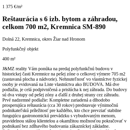
1 375 €/m²
Reštaurácia s 6 izb. bytom a záhradou,
celkom 700 m2, Kremnica SM-890
Dolná 22, Kremnica, okres Žiar nad Hronom
Polyfunkčný objekt
400 m²
J&MZ reality Vám ponúka na predaj polyfunkčnú budovu v
historickej časti Kremnice na pešej zóne o celkovej výmere 705 m2
(zastavaná plocha a nádvorie). Nehnuteľnosť vo vlastníctve fyzickej
osoby je evidovaná na Liste vlastníctva ako BUDOVA. Má dve
podlažia, je celá podpivničená a prislúcha k nej záhrada. Do budovy
sú dva vstupy od pešej zóny a ďalší z druhej strany cez záhradu.
Prvé nadzemné podlažie: Kompletne zariadená a dlhodobo
prosperujúca reštaurácia (cca 30 rokov) predstavuje výnimočnú
podnikateľskú príležitosť pre každého, kto chce prevziať stabilne
fungujúcu gastronomickú prevádzku s vybudovaným menom,
pravidelnou stálou klientelou a okamžitou možnosťou pokračovať v
podnikaní bez zdĺhavého budovania zákazníckej základne.