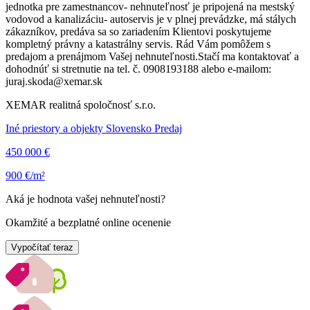
jednotka pre zamestnancov- nehnuteľnosť je pripojená na mestský
vodovod a kanalizáciu- autoservis je v plnej prevádzke, má stálych
zákazníkov, predáva sa so zariadením Klientovi poskytujeme
kompletný právny a katastrálny servis. Rád Vám pomôžem s
predajom a prenájmom Vašej nehnuteľnosti.Stačí ma kontaktovať a
dohodnúť si stretnutie na tel. č. 0908193188 alebo e-mailom:
juraj.skoda@xemar.sk
XEMAR realitná spoločnosť s.r.o.
Iné priestory a objekty Slovensko Predaj
450 000 €
900 €/m²
Aká je hodnota vašej nehnuteľnosti?
Okamžité a bezplatné online ocenenie
Vypočítať teraz