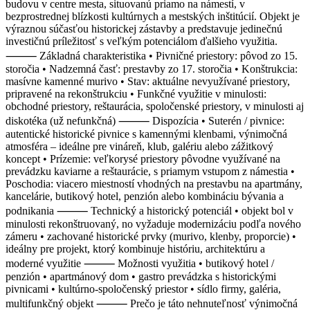
budovu v centre mesta, situovanú priamo na námestí, v
bezprostrednej blízkosti kultúrnych a mestských inštitúcií. Objekt je
výraznou súčasťou historickej zástavby a predstavuje jedinečnú
investičnú príležitosť s veľkým potenciálom ďalšieho využitia.
⸻ Základná charakteristika • Pivničné priestory: pôvod zo 15.
storočia • Nadzemná časť: prestavby zo 17. storočia • Konštrukcia:
masívne kamenné murivo • Stav: aktuálne nevyužívané priestory,
pripravené na rekonštrukciu • Funkčné využitie v minulosti:
obchodné priestory, reštaurácia, spoločenské priestory, v minulosti aj
diskotéka (už nefunkčná) ⸻ Dispozícia • Suterén / pivnice:
autentické historické pivnice s kamennými klenbami, výnimočná
atmosféra – ideálne pre vináreň, klub, galériu alebo zážitkový
koncept • Prízemie: veľkorysé priestory pôvodne využívané na
prevádzku kaviarne a reštaurácie, s priamym vstupom z námestia •
Poschodia: viacero miestností vhodných na prestavbu na apartmány,
kancelárie, butikový hotel, penzión alebo kombináciu bývania a
podnikania ⸻ Technický a historický potenciál • objekt bol v
minulosti rekonštruovaný, no vyžaduje modernizáciu podľa nového
zámeru • zachované historické prvky (murivo, klenby, proporcie) •
ideálny pre projekt, ktorý kombinuje históriu, architektúru a
moderné využitie ⸻ Možnosti využitia • butikový hotel /
penzión • apartmánový dom • gastro prevádzka s historickými
pivnicami • kultúrno-spoločenský priestor • sídlo firmy, galéria,
multifunkčný objekt ⸻ Prečo je táto nehnuteľnosť výnimočná