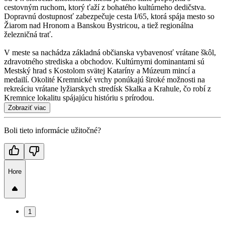
cestovným ruchom, ktorý ťaží z bohatého kultúrneho dedičstva.
Dopravnú dostupnosť zabezpečuje cesta I/65, ktorá spája mesto so
Žiarom nad Hronom a Banskou Bystricou, a tiež regionálna
železničná trať.
V meste sa nachádza základná občianska vybavenosť vrátane škôl,
zdravotného strediska a obchodov. Kultúrnymi dominantami sú
Mestský hrad s Kostolom svätej Kataríny a Múzeum mincí a
medailí. Okolité Kremnické vrchy ponúkajú široké možnosti na
rekreáciu vrátane lyžiarskych stredísk Skalka a Krahule, čo robí z
Kremnice lokalitu spájajúcu históriu s prírodou.
Zobraziť viac
Boli tieto informácie užitočné?
Hore
1