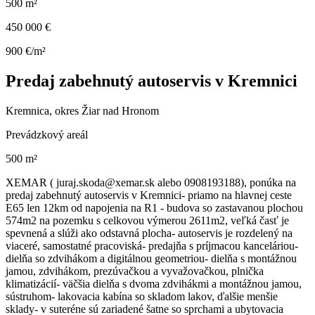
500 m²
450 000 €
900 €/m²
Predaj zabehnutý autoservis v Kremnici
Kremnica, okres Žiar nad Hronom
Prevádzkový areál
500 m²
XEMAR ( juraj.skoda@xemar.sk alebo 0908193188), ponúka na
predaj zabehnutý autoservis v Kremnici- priamo na hlavnej ceste
E65 len 12km od napojenia na R1 - budova so zastavanou plochou
574m2 na pozemku s celkovou výmerou 2611m2, veľká časť je
spevnená a slúži ako odstavná plocha- autoservis je rozdelený na
viaceré, samostatné pracoviská- predajňa s príjmacou kanceláriou-
dielňa so zdvihákom a digitálnou geometriou- dielňa s montážnou
jamou, zdvihákom, prezúvačkou a vyvažovačkou, plnička
klimatizácií- väčšia dielňa s dvoma zdvihákmi a montážnou jamou,
sústruhom- lakovacia kabína so skladom lakov, ďalšie menšie
sklady- v suteréne sú zariadené šatne so sprchami a ubytovacia