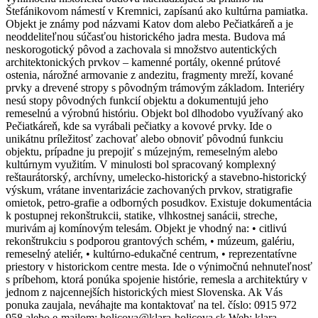
Štefánikovom námestí v Kremnici, zapísanú ako kultúrna pamiatka.
Objekt je známy pod názvami Katov dom alebo Pečiatkáreň a je
neoddeliteľnou súčasťou historického jadra mesta. Budova má
neskorogotický pôvod a zachovala si množstvo autentických
architektonických prvkov – kamenné portály, okenné prútové
ostenia, nárožné armovanie z andezitu, fragmenty mreží, kované
prvky a drevené stropy s pôvodným trámovým základom. Interiéry
nesú stopy pôvodných funkcií objektu a dokumentujú jeho
remeselnú a výrobnú históriu. Objekt bol dlhodobo využívaný ako
Pečiatkáreň, kde sa vyrábali pečiatky a kovové prvky. Ide o
unikátnu príležitosť zachovať alebo obnoviť pôvodnú funkciu
objektu, prípadne ju prepojiť s múzejným, remeselným alebo
kultúrnym využitím. V minulosti bol spracovaný komplexný
reštaurátorský, archívny, umelecko-historický a stavebno-historický
výskum, vrátane inventarizácie zachovaných prvkov, stratigrafie
omietok, petro-grafie a odborných posudkov. Existuje dokumentácia
k postupnej rekonštrukcii, statike, vlhkostnej sanácii, streche,
murivám aj komínovým telesám. Objekt je vhodný na: • citlivú
rekonštrukciu s podporou grantových schém, • múzeum, galériu,
remeselný ateliér, • kultúrno-edukačné centrum, • reprezentatívne
priestory v historickom centre mesta. Ide o výnimočnú nehnuteľnosť
s príbehom, ktorá ponúka spojenie histórie, remesla a architektúry v
jednom z najcennejších historických miest Slovenska. Ak Vás
ponuka zaujala, neváhajte ma kontaktovať na tel. číslo: 0915 972
958 alebo e-mailom: holicova@klara-holicova.sk Web: klara-