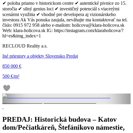
✔ poloha priamo v historickom centre ✔ autentické pivnice zo 15.
storočia ✔ silný genius loci ✔ investičný potenciál s viacerými
scenármi využitia ✔ vhodné pre developera aj vizionárskeho
investora Ak Vás ponuka zaujala, neváhajte ma kontaktovať na tel.
číslo: 0915 972 958 alebo e-mailom: holicova@klara-holicova.sk
Web: klara-holicova.sk IG: https://instagram.com/klaraholicova/?
hl=es&img_index=1
RECLOUD Reality a.s.
Iné priestory a objekty Slovensko Predaj
850 000 €
500 €/m²
PREDAJ: Historická budova – Katov
dom/Pečiatkáreň, Štefánikovo námestie,