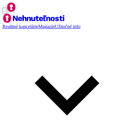
Realitné kancelárie
Magazín
Užitočné info