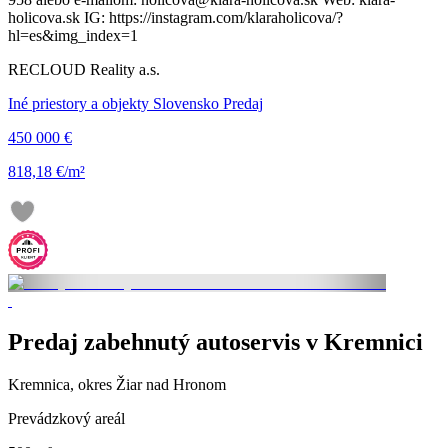
holicova.sk IG: https://instagram.com/klaraholicova/?
hl=es&img_index=1
RECLOUD Reality a.s.
Iné priestory a objekty Slovensko Predaj
450 000 €
818,18 €/m²
Predaj zabehnutý autoservis v Kremnici
Kremnica, okres Žiar nad Hronom
Prevádzkový areál