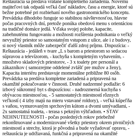
Reštaurácia sa predáva vrátane kompletného zariadenia. Novému
majiteľovi tak odpadá veľká časť nákladov, času a energie, ktoré sú
bežne potrebné pri rozbiehaní nového gastronomického konceptu.
Prevádzka dlhodobo funguje so stabilnou návštevnosťou, hlavne
počas pracovných dní, pretože ponúka obedovú menu s orientáciou
na tradičné domáce jedlá. Vďaka svojej polohe, kapacite,
zabehnutému fungovaniu a možnosti rozšírenia podnikania o veľký
nevyužitý priestor so samostatným vstupom z ulice, ale i z budovy,
si nový vlastník môže zabezpečiť ďalší zdroj príjmu. Dispozícia: -
Reštaurácia - jedáleň v tvare „L s barom a priestorom so sedacou
súpravou a televízorom, - kuchyňa s kompletným vybavením, -
množstvo skladových priestorov, - 3 x toalety pre personál a
zákazníkov ( samozrejme oddelené zvlášť pre mužov a ženy),
Kapacita interiéru predstavuje momentálne približne 80 osôb.
Prevádzka sa predáva kompletne zariadená a pripravená na
okamžité pokračovanie v činnosti. Druhé nadzemné podlažie: 6
izbový súkromný byt s dispozíciou: - nadrozmerná kuchyňa s
obývacou miestnosťou, - 5 samostatných miestností rôznych
veľkostí ( 4 izby majú na mieru vstavané roldory), - veľká kúpeľňa
s vaňou, vymurovaným sprchovým kútom a dvomi umývadlami, -
2x samostatná toaleta, - terasa s pekným výhľadom. • STAV
NEHNUTEĽNOSTI - počas posledných rokov priebežné
rekonštruované a modernizované všetky priestory okrem pivničných
miestností a strechy, ktorá je pôvodná a bude vyžadovať opravu, -
reštaurácia je udržiavaná, funkčná a pripravená na okamžité