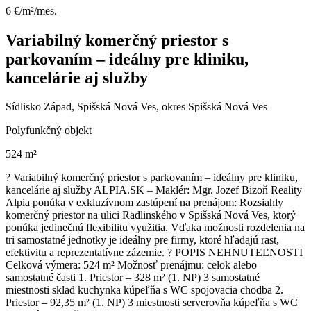
6 €/m²/mes.
Variabilný komerčný priestor s
parkovaním – ideálny pre kliniku,
kancelárie aj služby
Sídlisko Západ, Spišská Nová Ves, okres Spišská Nová Ves
Polyfunkčný objekt
524 m²
? Variabilný komerčný priestor s parkovaním – ideálny pre kliniku,
kancelárie aj služby ALPIA.SK – Maklér: Mgr. Jozef Bizoň Reality
Alpia ponúka v exkluzívnom zastúpení na prenájom: Rozsiahly
komerčný priestor na ulici Radlinského v Spišská Nová Ves, ktorý
ponúka jedinečnú flexibilitu využitia. Vďaka možnosti rozdelenia na
tri samostatné jednotky je ideálny pre firmy, ktoré hľadajú rast,
efektivitu a reprezentatívne zázemie. ? POPIS NEHNUTEĽNOSTI
Celková výmera: 524 m² Možnosť prenájmu: celok alebo
samostatné časti 1. Priestor – 328 m² (1. NP) 3 samostatné
miestnosti sklad kuchynka kúpeľňa s WC spojovacia chodba 2.
Priestor – 92,35 m² (1. NP) 3 miestnosti serverovňa kúpeľňa s WC