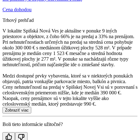
Cena dohodou
Trhový prehľad
V lokalite Spišská Nová Ves je aktuálne v ponuke 9 iných
priestorov a objektov, z čoho 66% je na predaj a 33% na prenájom.
Pri nehnuteľnostiach určených na predaj sa stredná cena pohybuje
okolo 300 000 € s mediánom úžitkovej plochy 528 m². V prípade
prenájmu je medián ceny 1 523 € mesačne a stredná hodnota
úžitkovej plochy je 277 m². V ponuke sa nachádzajú rôzne typy
nehnuteľností, pričom najčastejšie ide o zmiešané stavby.
Medzi dostupné prvky vybavenia, ktoré sa v niektorých ponukách
objavujú, patria vonkajšie parkovacie miesto, balkón a pivnica.
Ceny nehnuteľností na predaj v Spišskej Novej Vsi sú v porovnaní s
celoslovenským priemerom nižšie, kde je medián 390 000 €.
Naopak, ceny prenájmov sú v tejto lokalite vyššie ako
celoslovenský medián, ktorý predstavuje 990 €.
Zobraziť viac
Boli tieto informácie užitočné?