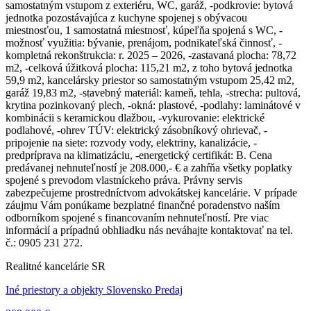
samostatným vstupom z exteriéru, WC, garáž, -podkrovie: bytová
jednotka pozostávajúca z kuchyne spojenej s obývacou
miestnosťou, 1 samostatná miestnosť, kúpeľňa spojená s WC,­ -
možnosť využitia: bývanie, prenájom, podnikateľská činnosť, -
kompletná rekonštrukcia: r. 2025 – 2026, -zastavaná plocha: 78,72
m2, -celková úžitková plocha: 115,21 m2, z toho bytová jednotka
59,9 m2, kancelársky priestor so samostatným vstupom 25,42 m2,
garáž 19,83 m2, -stavebný materiál: kameň, tehla, -strecha: pultová,
krytina pozinkovaný plech, -okná: plastové, -podlahy: laminátové v
kombinácii s keramickou dlažbou, -vykurovanie: elektrické
podlahové, -ohrev TÚV: elektrický zásobníkový ohrievač, -
pripojenie na siete: rozvody vody, elektriny, kanalizácie, -
predpríprava na klimatizáciu, -energetický certifikát: B. Cena
predávanej nehnuteľností je 208.000,- € a zahŕňa všetky poplatky
spojené s prevodom vlastníckeho práva. Právny servis
zabezpečujeme prostredníctvom advokátskej kancelárie. V prípade
záujmu Vám ponúkame bezplatné finančné poradenstvo naším
odborníkom spojené s financovaním nehnuteľností. Pre viac
informácií a prípadnú obhliadku nás neváhajte kontaktovať na tel.
č.: 0905 231 272.
Realitné kancelárie SR
Iné priestory a objekty Slovensko Predaj