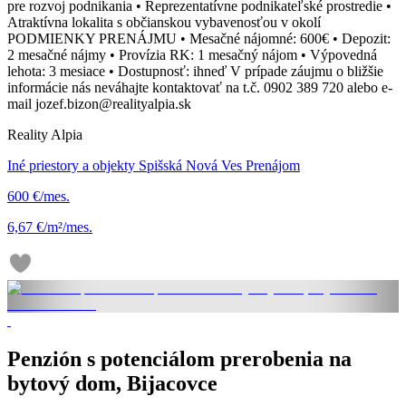
pre rozvoj podnikania • Reprezentatívne podnikateľské prostredie •
Atraktívna lokalita s občianskou vybavenosťou v okolí
PODMIENKY PRENÁJMU • Mesačné nájomné: 600€ • Depozit:
2 mesačné nájmy • Provízia RK: 1 mesačný nájom • Výpovedná
lehota: 3 mesiace • Dostupnosť: ihneď V prípade záujmu o bližšie
informácie nás neváhajte kontaktovať na t.č. 0902 389 720 alebo e-
mail jozef.bizon@realityalpia.sk
Reality Alpia
Iné priestory a objekty Spišská Nová Ves Prenájom
600 €/mes.
6,67 €/m²/mes.
Penzión s potenciálom prerobenia na
bytový dom, Bijacovce