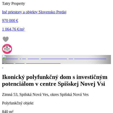
Tatry Property
Iné priestory a objekty Slovensko Predaj
970 000 €
1 064,76 €/m²
Ikonický polyfunkčný dom s investičným
potenciálom v centre Spišskej Novej Vsi
Zimná 53, Spišská Nová Ves, okres Spišská Nová Ves
Polyfunkčný objekt
840 m²