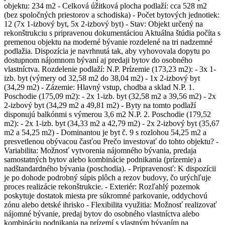
objektu: 234 m2 - Celková úžitková plocha podlaží: cca 528 m2
(bez spoločných priestorov a schodiska) - Počet bytových jednotiek:
12 (7x 1-izbový byt, 5x 2-izbový byt) - Stav: Objekt určený na
rekonštrukciu s pripravenou dokumentáciou Aktuálna štúdia počíta s
premenou objektu na moderné bývanie rozdelené na tri nadzemné
podlažia. Dispozícia je navrhnutá tak, aby vyhovovala dopytu po
dostupnom nájomnom bývaní aj predaji bytov do osobného
vlastníctva. Rozdelenie podlaží: N.P. Prízemie (173,23 m2): - 3x 1-
izb. byt (výmery od 32,58 m2 do 38,04 m2) - 1x 2-izbový byt
(34,29 m2) - Zázemie: Hlavný vstup, chodba a sklad N.P. 1.
Poschodie (175,09 m2): - 2x 1-izb. byt (32,58 m2 a 39,56 m2) - 2x
2-izbový byt (34,29 m2 a 49,81 m2) - Byty na tomto podlaží
disponujú balkónmi s výmerou 3,6 m2 N.P. 2. Poschodie (179,52
m2): - 2x 1-izb. byt (34,33 m2 a 42,79 m2) - 2x 2-izbový byt (35,67
m2 a 54,25 m2) - Dominantou je byt č. 9 s rozlohou 54,25 m2 a
presvetlenou obývacou časťou Prečo investovať do tohto objektu? -
Variabilita: Možnosť vytvorenia nájomného bývania, predaja
samostatných bytov alebo kombinácie podnikania (prízemie) a
nadštandardného bývania (poschodia). - Pripravenosť: K dispozícii
je po dohode podrobný súpis plôch a rezov budovy, čo urýchľuje
proces realizácie rekonštrukcie. - Exteriér: Rozľahlý pozemok
poskytuje dostatok miesta pre súkromné parkovanie, oddychovú
zónu alebo detské ihrisko - Flexibilita využitia: Možnosť realizovať
nájomné bývanie, predaj bytov do osobného vlastníctva alebo
kombináciu podnikania na prízemí s vlastným bývaním na