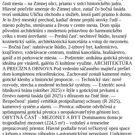
časti mesta – na Zimnej ulici, priamo v srdci historického jadra.
Hlavné priečelie smeruje do Zimnej ulice, zatiaľ čo bočná fasáda
tvorí unikátnu Uličku obchodu a služieb, ktorá patrí priamo k domu.
Je to živý mestský prechod, kadiaľ denne prejdú stovky ľudí –
miesto pohybu, stretávania a života v centre mesta. Dom spája
pôvodnú architektúru s modernou prístavbou do harmonického
celku s tromi úrovňami: — Predná časť: nechtové štúdio, luxusný
kozmetický salón, architektonická kancelária a vstup do mezonetu.
— Bočná časť: nahrávacie štúdio, 2-izbový byt, kaderníctvo,
krajčírstvo, vzdelávacie centrum, realitná kancelária, brašnárstvo,
garáž a tri parkovacie miesta. — Podzemie: unikátna gotická pivnica
ideálna pre vináreň, galériu či kultúrne využitie. ARCHITEKTÚRA
A PRECÍZNA OBNOVA Pod vedením súčasného majiteľa prešiel
dom kompletnou rekonštrukciou. Zachované zostali kamenné múry,
gotické klenby a historické proporcie. — Technický stav: nové
rozvody, strecha a moderné technické systémy. — Exteriér: nová
hliníková brána (október 2025) v štýle s gotickými prvkami a
čerstvo natretá fasáda (júl 2025) s dôrazom na čisté línie. —
Bezpečnosť: platný certifikát protipožiarnej ochrany (R 2025),
kamerový systém a alarm. — Pivnica: odborne odvlhčená a
sprístupnená gotická pivnica s neopakovateľným géniom loci.
OBYTNÁ ČASŤ – MEZONET A BYT Dominantou domu je
trojpodlažný mezonet (224,5 m²) – vzdušný a remeselne
prepracovaný priestor. Hlavné podlažie tvorí veľkorysý open space
s krbom a zimnou záhradou s automatickými pergolami. Unikátnym