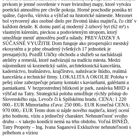
prvkom je jemné osvetlenie v tvare hviezdnej mapy, ktoré vytvára
poetickú atmosféru pre chvíle pokoja. Horné poschodie ponúka tri
spálne, čajovňu, vírivku a výhľad na historické námestie. Mezonet
bol vytvorený ako osobné dielo pre životnú lásku majiteľa, čo cítiť v
každom detaile. K domu patrí aj moderný 2-izbový byt (62 m²) s
vlastným kúrením, pieckou a podsvieteným stropom, ktorý
umožňuje meniť atmosféru podľa nálady. PREVÁDZKY A
SÚČASNÉ VYUŽITIE Dom funguje ako prosperujúci mestský
ekosystém a je plne obsadený (všetkých 17 jednotiek je
prenajatých). Pozdĺž Uličky obchodu a služieb sa nachádzajú
ateliéry a remeslá, ktoré nadväzujú na tradíciu miesta. Medzi
nájomníkmi sú kozmetický salón, architektonická kancelária,
kaderníctvo, brašnárstvo, krajčírstvo, nahrávacie štúdio, realitná
kancelária a technické firmy. LOKALITA A OKOLIE Poloha v
pešej zóne zabezpečuje priamy kontakt s kaviarňami, galériami a
pamiatkami. V bezprostrednej blízkosti je park, zastávka MHD a
výhľad na Tatry. Strategická poloha umožňuje rýchly prístup do
Slovenského raja, Levoče či k Spišskému hradu. CENA: 1 220
000.- EUR Mimoriadna zľava: 250 000,- EUR Konečná CENA:
970 000,- EUR Tento dom si nájde nového majiteľa, ktorý ocení
jeho hodnotu, víziu a jedinečný charakter. Nehnuteľnosť svojho
druhu – v takejto kondícii nemá na trhu obdobu. Voľná IHNEĎ,
Tatry Property – Ing. Ivana Saganová Exkluzívne nehnuteľnosti s
príbehom a víziou