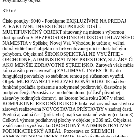
Polyfunkčný objekt
310 m²
Číslo ponuky: 9040 - Ponúkame EXKLUZÍVNE NA PREDAJ
ATRAKTÍVNU INVESTIČNU PRÍLEŽITOSŤ -
MULTIFUNKČNÝ OBJEKT situovaný na mieste s výbornou
dostupnosťou V BEZPROSTREDNEJ BLÍZKOSTI HLAVNÉHO
NÁMESTIA v Spišskej Novej Vsi. Výhodou je určite aj veľmi
dobrá viditeľnosť objektu na frekventovanej ulici s dostatočným
pohybom. Objekt má ŠIROKOSPEKTRÁLNE VYUŽITIE -
OBCHODNÉ, ADMINISTRATÍVNE PRIESTORY, SLUŽBY ČI
AKO MENŠIE ZDRAVOTNÉ STREDISKO. Zároveň však môže
kúpa areálu predstavovať aj ZAUJÍMAVÚ INVESTÍCIU do
fungujúcej prevádzky so stabilnou rentou pri súčasnom využití.
Objekt MUROVANEJ TEHLOVEJ KONŠTRUKCIE má dve
funkčné podlažia (prízemie a zobytnené podkrovie), čiastočne je
podpivničený. Pozostáva z predného domu (súčasť pôvodnej
zástavby rodinných domov), na ktorom bola roku 2007 v rámci
KOMPLETNEJ REKONŠTRUKCIE bola realizovaná nadstavba a
zároveň realizovaná NOVOSTAVBA PRÍSTAVBY v zadnej časti.
Predná aj zadná časť (prístavba) majú samostatné vstupy (celkom 3).
Celková výmera podlahovej plochy v objekte je 339 m2. Objekt sa
v súčasnosti využíva ako OBCHODNÝ A ADMINISTRATÍVNY
PODNIKATEĽSKÝ AREÁL. Pozostáva zo SIEDMICH
SAMOSTATNÝCH PRIESTOROV, ktoré sú dlhodobo stabilne