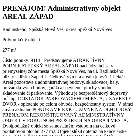
PRENÁJOM! Administratívny objekt
AREÁL ZÁPAD
Radlinského, Spišská Nová Ves, okres Spišská Nová Ves
Polyfunkčný objekt
277 m²
Číslo ponuky: 9114 - Predstavujeme ATRAKTÍVNY
PODNIKATEĽSKÝ AREÁL ZÁPAD nachádzajúci sa v
priemyselnej zóne mesta Spišská Nová Ves, na ul. Radlinského
blízko sídliska Západ I.. Celková výmera areálu je vyše 1 hektár.
Areál pozostáva z administratívnej budovy, skladovacej haly,
prevádzkových budov, garáží a spevnenej plochy vhodnej
skladovanie či parkovanie. Výhodou je bezproblémový dopravný
prístup, DOSTATOK PARKOVACIEHO MIESTA, UZAVRETÝ
DVOR - oplotenie po celom obvode, bezpečnostný systém. V rámci
areálu aktuálne PONÚKAME EXKLUZÍVNE NA DLHODOBÝ
PRENÁJOM REKONŠTRUOVANÝ ADMINISTRATÍVNY
OBJEKT V POKOJNOM PROSTREDÍ NA OKRAJI MESTA.
Dvojpodlažný objekt so samostatným vstupom má celkovú
podlahovou plochu 277 m2. Objekt slúžil doteraz na kancelárske