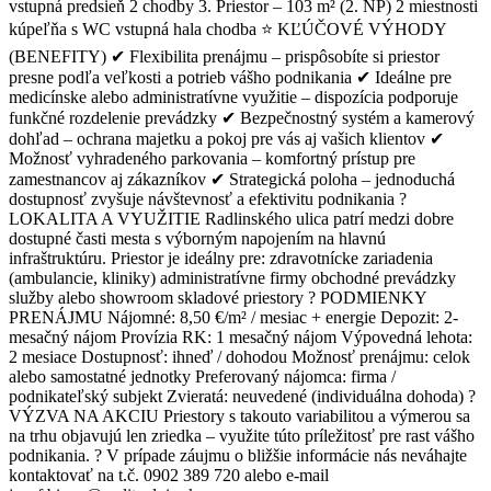
vstupná predsieň 2 chodby 3. Priestor – 103 m² (2. NP) 2 miestnosti
kúpeľňa s WC vstupná hala chodba ⭐ KĽÚČOVÉ VÝHODY
(BENEFITY) ✔ Flexibilita prenájmu – prispôsobíte si priestor
presne podľa veľkosti a potrieb vášho podnikania ✔ Ideálne pre
medicínske alebo administratívne využitie – dispozícia podporuje
funkčné rozdelenie prevádzky ✔ Bezpečnostný systém a kamerový
dohľad – ochrana majetku a pokoj pre vás aj vašich klientov ✔
Možnosť vyhradeného parkovania – komfortný prístup pre
zamestnancov aj zákazníkov ✔ Strategická poloha – jednoduchá
dostupnosť zvyšuje návštevnosť a efektivitu podnikania ?
LOKALITA A VYUŽITIE Radlinského ulica patrí medzi dobre
dostupné časti mesta s výborným napojením na hlavnú
infraštruktúru. Priestor je ideálny pre: zdravotnícke zariadenia
(ambulancie, kliniky) administratívne firmy obchodné prevádzky
služby alebo showroom skladové priestory ? PODMIENKY
PRENÁJMU Nájomné: 8,50 €/m² / mesiac + energie Depozit: 2-
mesačný nájom Provízia RK: 1 mesačný nájom Výpovedná lehota:
2 mesiace Dostupnosť: ihneď / dohodou Možnosť prenájmu: celok
alebo samostatné jednotky Preferovaný nájomca: firma /
podnikateľský subjekt Zvieratá: neuvedené (individuálna dohoda) ?
VÝZVA NA AKCIU Priestory s takouto variabilitou a výmerou sa
na trhu objavujú len zriedka – využite túto príležitosť pre rast vášho
podnikania. ? V prípade záujmu o bližšie informácie nás neváhajte
kontaktovať na t.č. 0902 389 720 alebo e-mail