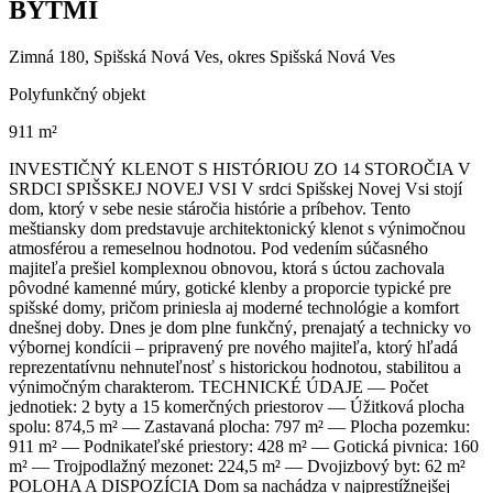
BYTMI
Zimná 180, Spišská Nová Ves, okres Spišská Nová Ves
Polyfunkčný objekt
911 m²
INVESTIČNÝ KLENOT S HISTÓRIOU ZO 14 STOROČIA V
SRDCI SPIŠSKEJ NOVEJ VSI V srdci Spišskej Novej Vsi stojí
dom, ktorý v sebe nesie stáročia histórie a príbehov. Tento
meštiansky dom predstavuje architektonický klenot s výnimočnou
atmosférou a remeselnou hodnotou. Pod vedením súčasného
majiteľa prešiel komplexnou obnovou, ktorá s úctou zachovala
pôvodné kamenné múry, gotické klenby a proporcie typické pre
spišské domy, pričom priniesla aj moderné technológie a komfort
dnešnej doby. Dnes je dom plne funkčný, prenajatý a technicky vo
výbornej kondícii – pripravený pre nového majiteľa, ktorý hľadá
reprezentatívnu nehnuteľnosť s historickou hodnotou, stabilitou a
výnimočným charakterom. TECHNICKÉ ÚDAJE — Počet
jednotiek: 2 byty a 15 komerčných priestorov — Úžitková plocha
spolu: 874,5 m² — Zastavaná plocha: 797 m² — Plocha pozemku:
911 m² — Podnikateľské priestory: 428 m² — Gotická pivnica: 160
m² — Trojpodlažný mezonet: 224,5 m² — Dvojizbový byt: 62 m²
POLOHA A DISPOZÍCIA Dom sa nachádza v najprestížnejšej