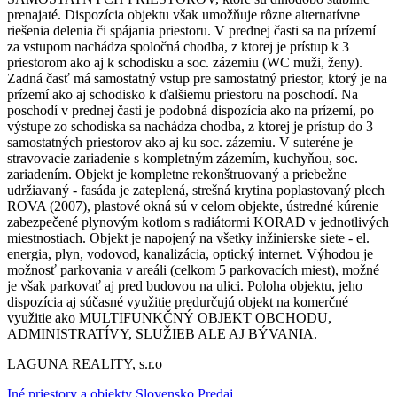
prenajaté. Dispozícia objektu však umožňuje rôzne alternatívne
riešenia delenia či spájania priestoru. V prednej časti sa na prízemí
za vstupom nachádza spoločná chodba, z ktorej je prístup k 3
priestorom ako aj k schodisku a soc. zázemiu (WC muži, ženy).
Zadná časť má samostatný vstup pre samostatný priestor, ktorý je na
prízemí ako aj schodisko k ďalšiemu priestoru na poschodí. Na
poschodí v prednej časti je podobná dispozícia ako na prízemí, po
výstupe zo schodiska sa nachádza chodba, z ktorej je prístup do 3
samostatných priestorov ako aj ku soc. zázemiu. V suteréne je
stravovacie zariadenie s kompletným zázemím, kuchyňou, soc.
zariadením. Objekt je kompletne rekonštruovaný a priebežne
udržiavaný - fasáda je zateplená, strešná krytina poplastovaný plech
ROVA (2007), plastové okná sú v celom objekte, ústredné kúrenie
zabezpečené plynovým kotlom s radiátormi KORAD v jednotlivých
miestnostiach. Objekt je napojený na všetky inžinierske siete - el.
energia, plyn, vodovod, kanalizácia, optický internet. Výhodou je
možnosť parkovania v areáli (celkom 5 parkovacích miest), možné
je však parkovať aj pred budovou na ulici. Poloha objektu, jeho
dispozícia aj súčasné využitie predurčujú objekt na komerčné
využitie ako MULTIFUNKČNÝ OBJEKT OBCHODU,
ADMINISTRATÍVY, SLUŽIEB ALE AJ BÝVANIA.
LAGUNA REALITY, s.r.o
Iné priestory a objekty Slovensko Predaj