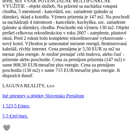
účely, MÁ VŠAK POTENCIÁLNE MULTIFUNKČNÉ
VYUŽITIE - objekt služieb, Na prízemí sa nachádza vstupná
chodba, 5 miestností - kancelárií, soc. zariadenie (pánske aj
dámske), sklad a kotolňa. Výmera prízemia je 147 m2. Na poschodí
sa nachádzajú 4 miestnosti - kancelárie, kuchyňka, soc. zariadenie
(pánske aj dámske), chodba. Poschodie má výmeru 130 m2. Objekt
prešiel celkovou rekonštrukciou v roku 2007 - zateplenie, plastové
okná. Pred 2 rokmi bolo kompletne rekonštruované vykurovanie -
nový kotol. Výhodou je samostatné meranie energií, štrukturovaná
kabeláž, rýchly internet. Cena prenájmu je 5,50 EUR za m2 na
mesiac plus energie. Je možné prenajať celú budovu, alebo časť -
prízemie alebo poschodie. Cena za prenájom prízemia (147 m2) v
sume 808,50 EUR/mesačne plus energie. Cena za prenájom
poschodia (130 m2) v sume 715 EUR/mesačne plus energie. K
dispozícii ihneď.
LAGUNA REALITY, s.r.o
Iné priestory a objekty Slovensko Prenájom
1 523,5 €/mes.
5,5 €/m²/mes.