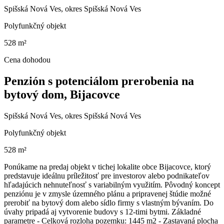
Spišská Nová Ves, okres Spišská Nová Ves
Polyfunkčný objekt
528 m²
Cena dohodou
Penzión s potenciálom prerobenia na
bytový dom, Bijacovce
Spišská Nová Ves, okres Spišská Nová Ves
Polyfunkčný objekt
528 m²
Ponúkame na predaj objekt v tichej lokalite obce Bijacovce, ktorý
predstavuje ideálnu príležitosť pre investorov alebo podnikateľov
hľadajúcich nehnuteľnosť s variabilným využitím. Pôvodný koncept
penziónu je v zmysle územného plánu a pripravenej štúdie možné
prerobiť na bytový dom alebo sídlo firmy s vlastným bývaním. Do
úvahy pripadá aj vytvorenie budovy s 12-timi bytmi. Základné
parametre - Celková rozloha pozemku: 1445 m2 - Zastavaná plocha