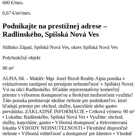
600 €/mes.
6,67 €/m²/mes.
Podnikajte na prestížnej adrese –
Radlinského, Spišská Nová Ves
Sídlisko Západ, Spišská Nová Ves, okres Spišská Nová Ves
Polyfunkčný objekt
90 m²
ALPIA.SK – Maklér: Mgr. Jozef Bizoň Reality Alpia ponúka v
exkluzívnom zastúpení na prenájom nehnuteľnosť v Spišskej Novej
Vsi na ulici Radlinského. Hľadáte reprezentatívny komerčný
priestor s výbornou dostupnosťou a širokými možnosťami využitia?
Táto ponuka predstavuje ideálne riešenie pre podnikateľov, ktorí
hľadajú priestor pre obchod, služby, kancelárie alebo gastro
prevádzku. ZÁKLADNÉ INFORMÁCIE • Celková výmera: 90 m²
• Lokalita: Radlinského, Spišská Nová Ves • Využitie: obchod,
služby, kancelárie, gastro • Výborná dostupnosť a frekventovaná
lokalita VÝHODY NEHNUTEĽNOSTI • Flexibilné dispozičné
riešenie • Výborná viditeľnosť a dostupnosť pre klientov • Vhodné