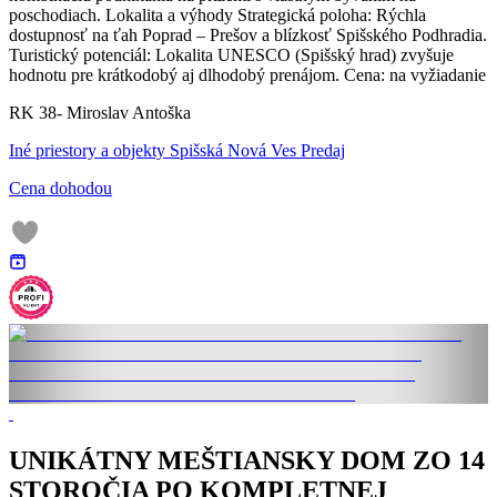
poschodiach. Lokalita a výhody Strategická poloha: Rýchla
dostupnosť na ťah Poprad – Prešov a blízkosť Spišského Podhradia.
Turistický potenciál: Lokalita UNESCO (Spišský hrad) zvyšuje
hodnotu pre krátkodobý aj dlhodobý prenájom. Cena: na vyžiadanie
RK 38- Miroslav Antoška
Iné priestory a objekty Spišská Nová Ves Predaj
Cena dohodou
UNIKÁTNY MEŠTIANSKY DOM ZO 14
STOROČIA PO KOMPLETNEJ