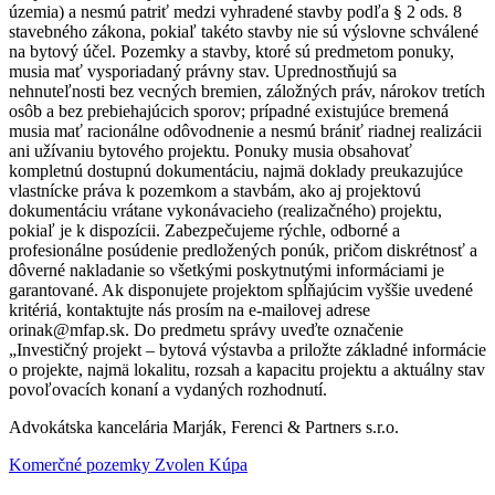
územia) a nesmú patriť medzi vyhradené stavby podľa § 2 ods. 8
stavebného zákona, pokiaľ takéto stavby nie sú výslovne schválené
na bytový účel. Pozemky a stavby, ktoré sú predmetom ponuky,
musia mať vysporiadaný právny stav. Uprednostňujú sa
nehnuteľnosti bez vecných bremien, záložných práv, nárokov tretích
osôb a bez prebiehajúcich sporov; prípadné existujúce bremená
musia mať racionálne odôvodnenie a nesmú brániť riadnej realizácii
ani užívaniu bytového projektu. Ponuky musia obsahovať
kompletnú dostupnú dokumentáciu, najmä doklady preukazujúce
vlastnícke práva k pozemkom a stavbám, ako aj projektovú
dokumentáciu vrátane vykonávacieho (realizačného) projektu,
pokiaľ je k dispozícii. Zabezpečujeme rýchle, odborné a
profesionálne posúdenie predložených ponúk, pričom diskrétnosť a
dôverné nakladanie so všetkými poskytnutými informáciami je
garantované. Ak disponujete projektom spĺňajúcim vyššie uvedené
kritériá, kontaktujte nás prosím na e-mailovej adrese
orinak@mfap.sk. Do predmetu správy uveďte označenie
„Investičný projekt – bytová výstavba a priložte základné informácie
o projekte, najmä lokalitu, rozsah a kapacitu projektu a aktuálny stav
povoľovacích konaní a vydaných rozhodnutí.
Advokátska kancelária Marják, Ferenci & Partners s.r.o.
Komerčné pozemky Zvolen Kúpa