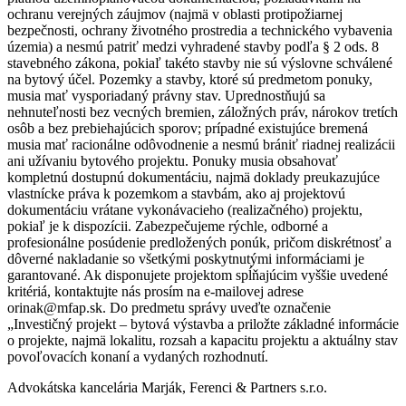
ochranu verejných záujmov (najmä v oblasti protipožiarnej
bezpečnosti, ochrany životného prostredia a technického vybavenia
územia) a nesmú patriť medzi vyhradené stavby podľa § 2 ods. 8
stavebného zákona, pokiaľ takéto stavby nie sú výslovne schválené
na bytový účel. Pozemky a stavby, ktoré sú predmetom ponuky,
musia mať vysporiadaný právny stav. Uprednostňujú sa
nehnuteľnosti bez vecných bremien, záložných práv, nárokov tretích
osôb a bez prebiehajúcich sporov; prípadné existujúce bremená
musia mať racionálne odôvodnenie a nesmú brániť riadnej realizácii
ani užívaniu bytového projektu. Ponuky musia obsahovať
kompletnú dostupnú dokumentáciu, najmä doklady preukazujúce
vlastnícke práva k pozemkom a stavbám, ako aj projektovú
dokumentáciu vrátane vykonávacieho (realizačného) projektu,
pokiaľ je k dispozícii. Zabezpečujeme rýchle, odborné a
profesionálne posúdenie predložených ponúk, pričom diskrétnosť a
dôverné nakladanie so všetkými poskytnutými informáciami je
garantované. Ak disponujete projektom spĺňajúcim vyššie uvedené
kritériá, kontaktujte nás prosím na e-mailovej adrese
orinak@mfap.sk. Do predmetu správy uveďte označenie
„Investičný projekt – bytová výstavba a priložte základné informácie
o projekte, najmä lokalitu, rozsah a kapacitu projektu a aktuálny stav
povoľovacích konaní a vydaných rozhodnutí.
Advokátska kancelária Marják, Ferenci & Partners s.r.o.