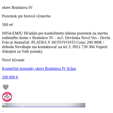
okres Bratislava IV
Pozemok pre bytovú výstavbu
500 m²
N054-EMJU Hľadám pre konkrétneho klienta pozemok na stavbu
rodinného domu v Bratislave IV. - m.č. Devínska Nová Ves - Devín.
Foto je ilustračné. PLATBA V HOTOVOSTI Cena: 200 000€ /
dohoda Neváhajte ma kontaktovať na tel. č. 0911 739 366 Vopred
ďakujem za Vaše ponuky.
Nové bývanie
Komerčné pozemky okres Bratislava IV Kúpa
200 000 €