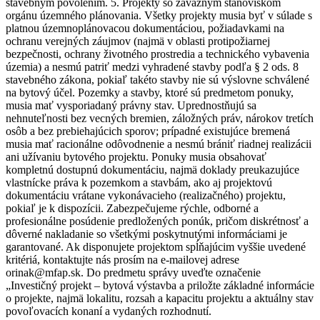
stavebným povolením. 5. Projekty so záväzným stanoviskom
orgánu územného plánovania. Všetky projekty musia byť v súlade s
platnou územnoplánovacou dokumentáciou, požiadavkami na
ochranu verejných záujmov (najmä v oblasti protipožiarnej
bezpečnosti, ochrany životného prostredia a technického vybavenia
územia) a nesmú patriť medzi vyhradené stavby podľa § 2 ods. 8
stavebného zákona, pokiaľ takéto stavby nie sú výslovne schválené
na bytový účel. Pozemky a stavby, ktoré sú predmetom ponuky,
musia mať vysporiadaný právny stav. Uprednostňujú sa
nehnuteľnosti bez vecných bremien, záložných práv, nárokov tretích
osôb a bez prebiehajúcich sporov; prípadné existujúce bremená
musia mať racionálne odôvodnenie a nesmú brániť riadnej realizácii
ani užívaniu bytového projektu. Ponuky musia obsahovať
kompletnú dostupnú dokumentáciu, najmä doklady preukazujúce
vlastnícke práva k pozemkom a stavbám, ako aj projektovú
dokumentáciu vrátane vykonávacieho (realizačného) projektu,
pokiaľ je k dispozícii. Zabezpečujeme rýchle, odborné a
profesionálne posúdenie predložených ponúk, pričom diskrétnosť a
dôverné nakladanie so všetkými poskytnutými informáciami je
garantované. Ak disponujete projektom spĺňajúcim vyššie uvedené
kritériá, kontaktujte nás prosím na e-mailovej adrese
orinak@mfap.sk. Do predmetu správy uveďte označenie
„Investičný projekt – bytová výstavba a priložte základné informácie
o projekte, najmä lokalitu, rozsah a kapacitu projektu a aktuálny stav
povoľovacích konaní a vydaných rozhodnutí.