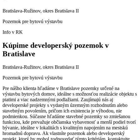
Bratislava-Ružinov, okres Bratislava II
Pozemok pre bytovú výstavbu
Info v RK
Kúpime developerský pozemok v
Bratislave
Bratislava-Ružinov, okres Bratislava II
Pozemok pre bytovú výstavbu
Pre nášho klienta hľadáme v Bratislave pozemky určené na
výstavbu bytových domov, ideálne s možnosťou realizácie objektu s
piatimi a viac nadzemnými podlažiami. Zaujímajú nás aj
developerské projekty s vydaným územným rozhodnutím alebo
stavebným povolením, pričom ich existencia je výhodou, nie
podmienkou. Súčasne hľadáme stavebné pozemky so zmiešanou
funkciou, kde prevažuje občianska vybavenosť a menší podiel tvorí
bývanie, ideálne v lokalitách s kvalitným napojením na mestskú
hromadnú dopravu. Ak vlastníte pozemok alebo developerský
projekt, ktorý by mohol zodpovedať týmto kritériám, kontaktujte