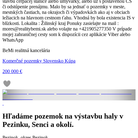
stavbu čerpacej stanice alebo umyvárky, alebo už s postavenou ČS
či odstúpenie prenájmu. Malo by sa jednať o pozemky v meste,
mestských častiach, na okrajoch či výpadovkách ako aj v obciach
ležiacich na hlavnom cestnom ťahu. Vhodná by bola existencia IS v
blízkosti. Lokalita : Žilinský kraj Ponuky zasielajte na mail :
mores@realitybemi.sk alebo volajte na +421905277350 V prípade
mojej zahraničnej cesty som k dispozícii cez aplikácie Viber alebo
WhatsApp
BeMi realitná kancelária
Komerčné pozemky Slovensko Kúpa
200 000 €
Hľadáme pozemok na výstavbu haly v
Pezinku, Senci a okolí.
Pezinok, okres Pezinok