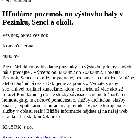
Cena dohodou
Hľadáme pozemok na výstavbu haly v
Pezinku, Senci a okolí.
Pezinok, okres Pezinok
Komerčná zóna
4000 m²
Pre našich klientov hľadáme pozemky na výstavbu priemyselných
hál a predajne . Výmera: od 3.000m2 do 20.000m2. Lokalita:
Pezinok, Senec a okolie, prípadne výjazd smer na diaľnicu, Viničné
alebo Diaľničná cesta Ďakujeme za ponuky. Využite služby
spoľahlivej realitnej kancelárie, ktorá je na trhu už viac ako 22
rokov! Ponúkame aj ďalšie služby súvisiace s nehnuteľnosťami:
homestaging, interiérové poradenstvo, služby architekta, služby
znalca, hypotekárneho poradcu a právnika. Využite komplexné
služby v oblasti realít! Bližšie informácie nájdete aj na našej web
stránke kluc.sk, kluc@kluc.sk .
Kľúč RK, s.r.o.
Komerčné pozemky Pezinok Kúpa