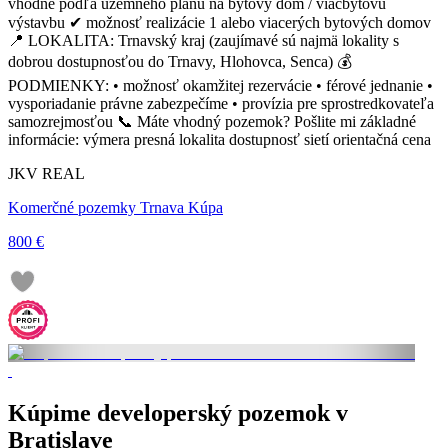
vhodné podľa územného plánu na bytový dom / viacbytovú
výstavbu ✔ možnosť realizácie 1 alebo viacerých bytových domov
📍 LOKALITA: Trnavský kraj (zaujímavé sú najmä lokality s
dobrou dostupnosťou do Trnavy, Hlohovca, Senca) 💰
PODMIENKY: • možnosť okamžitej rezervácie • férové jednanie •
vysporiadanie právne zabezpečíme • provízia pre sprostredkovateľa
samozrejmosťou 📞 Máte vhodný pozemok? Pošlite mi základné
informácie: výmera presná lokalita dostupnosť sietí orientačná cena
JKV REAL
Komerčné pozemky Trnava Kúpa
800 €
Kúpime developerský pozemok v
Bratislave