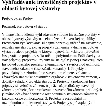
Vyhľadávanie investičných projektov v
oblasti bytovej výstavby
Prešov, okres Prešov
Pozemok pre bytovú výstavbu
V mene nášho klienta vyhľadávame vhodné investičné projekty v
oblasti bytovej výstavby na celom území Slovenskej republiky.
Predmetom vyhľadávania sú najmä pozemky určené na zastavanie,
rozostavané stavby, ako aj projekty zamerané výlučne na bytovú
výstavbu alebo projekty, v ktorých bytová funkcia tvorí prevažnú
časť, vrátane projektov s čiastočnou polyfunkciou. Požiadavky na
stav prípravy projektov Projekty musia byť v jednej z nasledujúcich
fáz povoľovacieho procesu (alternatívne, v závislosti od účinnosti
stavebného zákona v čase začatia konania): 1. Projekty s
právoplatným rozhodnutím o stavebnom zámere, vrátane: -
záväzných stanovísk dotknutých orgánov k stavebnému zámeru, -
doložky súladu k projektu stavby. 2. Projekty v pokročilej fáze
prípravy stavebného zámeru, najmä: - už predložený stavebný
zámer, - prebiehajúce prerokovanie stavebného zámeru, pri ktorých
je reálne očakávané vydanie rozhodnutia o stavebnom zámere v
krátkom časovom horizonte. 3. Projekty s právoplatným
rozhodnutím o umiestnení stavby. 4. Projekty s právoplatným