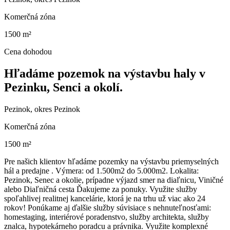
Komerčná zóna
1500 m²
Cena dohodou
Hľadáme pozemok na výstavbu haly v
Pezinku, Senci a okolí.
Pezinok, okres Pezinok
Komerčná zóna
1500 m²
Pre našich klientov hľadáme pozemky na výstavbu priemyselných
hál a predajne . Výmera: od 1.500m2 do 5.000m2. Lokalita:
Pezinok, Senec a okolie, prípadne výjazd smer na diaľnicu, Viničné
alebo Diaľničná cesta Ďakujeme za ponuky. Využite služby
spoľahlivej realitnej kancelárie, ktorá je na trhu už viac ako 24
rokov! Ponúkame aj ďalšie služby súvisiace s nehnuteľnosťami:
homestaging, interiérové poradenstvo, služby architekta, služby
znalca, hypotekárneho poradcu a právnika. Využite komplexné