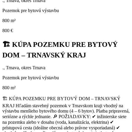
., Trnava, okres Trnava
Pozemok pre bytovú výstavbu
800 m²
800 €
🏗️ KÚPA POZEMKU PRE BYTOVÝ
DOM – TRNAVSKÝ KRAJ
., Trnava, okres Trnava
Pozemok pre bytovú výstavbu
800 m²
🏗️ KÚPA POZEMKU PRE BYTOVÝ DOM – TRNAVSKÝ
KRAJ Hľadám stavebný pozemok v Trnavskom kraji vhodný na
výstavbu menšieho bytového domu (4 – 6 bytov). Platba pripravená,
seriózne a rýchle jednanie. 🔎 POŽIADAVKY: ✔ inžinierske siete
na pozemku alebo v dosahu (voda, kanalizácia, elektrina) ✔
prístupová cesta (ideálne obecná alebo právne vysporiadaná) ✔