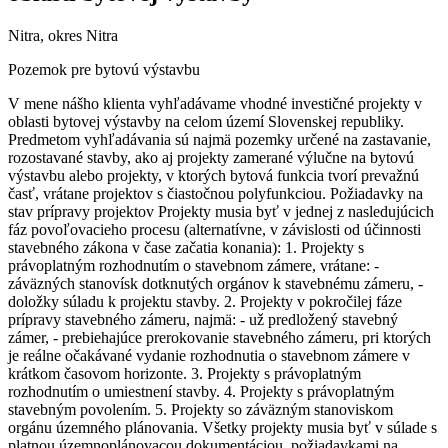
Nitra, okres Nitra
Pozemok pre bytovú výstavbu
V mene nášho klienta vyhľadávame vhodné investičné projekty v
oblasti bytovej výstavby na celom území Slovenskej republiky.
Predmetom vyhľadávania sú najmä pozemky určené na zastavanie,
rozostavané stavby, ako aj projekty zamerané výlučne na bytovú
výstavbu alebo projekty, v ktorých bytová funkcia tvorí prevažnú
časť, vrátane projektov s čiastočnou polyfunkciou. Požiadavky na
stav prípravy projektov Projekty musia byť v jednej z nasledujúcich
fáz povoľovacieho procesu (alternatívne, v závislosti od účinnosti
stavebného zákona v čase začatia konania): 1. Projekty s
právoplatným rozhodnutím o stavebnom zámere, vrátane: -
záväzných stanovísk dotknutých orgánov k stavebnému zámeru, -
doložky súladu k projektu stavby. 2. Projekty v pokročilej fáze
prípravy stavebného zámeru, najmä: - už predložený stavebný
zámer, - prebiehajúce prerokovanie stavebného zámeru, pri ktorých
je reálne očakávané vydanie rozhodnutia o stavebnom zámere v
krátkom časovom horizonte. 3. Projekty s právoplatným
rozhodnutím o umiestnení stavby. 4. Projekty s právoplatným
stavebným povolením. 5. Projekty so záväzným stanoviskom
orgánu územného plánovania. Všetky projekty musia byť v súlade s
platnou územnoplánovacou dokumentáciou, požiadavkami na