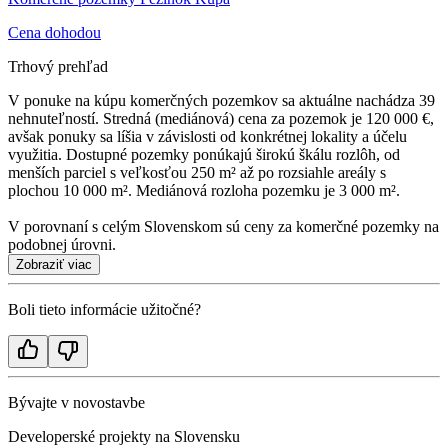
Cena dohodou
Trhový prehľad
V ponuke na kúpu komerčných pozemkov sa aktuálne nachádza 39
nehnuteľností. Stredná (mediánová) cena za pozemok je 120 000 €,
avšak ponuky sa líšia v závislosti od konkrétnej lokality a účelu
využitia. Dostupné pozemky ponúkajú širokú škálu rozlôh, od
menších parciel s veľkosťou 250 m² až po rozsiahle areály s
plochou 10 000 m². Mediánová rozloha pozemku je 3 000 m².
V porovnaní s celým Slovenskom sú ceny za komerčné pozemky na
podobnej úrovni.
Zobraziť viac
Boli tieto informácie užitočné?
Bývajte v novostavbe
Developerské projekty na Slovensku