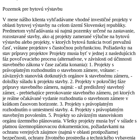
Pozemok pre bytovú výstavbu
V mene nášho klienta vyhľadávame vhodné investičné projekty v
oblasti bytovej výstavby na celom území Slovenskej republiky.
Predmetom vyhľadávania sú najmä pozemky určené na zastavanie,
rozostavané stavby, ako aj projekty zamerané výlučne na bytovú
výstavbu alebo projekty, v ktorých bytová funkcia tvorí prevažnú
časť, vrátane projektov s čiastočnou polyfunkciou. Požiadavky na
stav prípravy projektov Projekty musia byť v jednej z nasledujúcich
fáz povoľovacieho procesu (alternatívne, v závislosti od účinnosti
stavebného zákona v čase začatia konania): 1. Projekty s
právoplatným rozhodnutím o stavebnom zámere, vrátane: -
záväzných stanovísk dotknutých orgánov k stavebnému zámeru, -
doložky súladu k projektu stavby. 2. Projekty v pokročilej fáze
prípravy stavebného zámeru, najmä: - už predložený stavebný
zámer, - prebiehajúce prerokovanie stavebného zámeru, pri ktorých
je reálne očakávané vydanie rozhodnutia o stavebnom zámere v
krátkom časovom horizonte. 3. Projekty s právoplatným
rozhodnutím o umiestnení stavby. 4. Projekty s právoplatným
stavebným povolením. 5. Projekty so záväzným stanoviskom
orgánu územného plánovania. Všetky projekty musia byť v súlade s
platnou územnoplánovacou dokumentáciou, požiadavkami na
ochranu verejných záujmov (najmä v oblasti protipožiarnej
bezpečnosti, ochrany životného prostredia a technického vybavenia