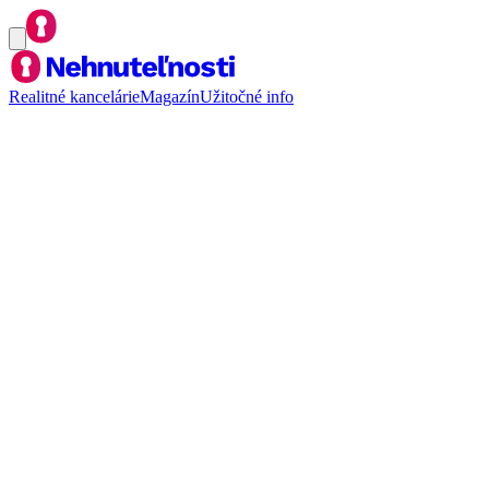
Realitné kancelárie
Magazín
Užitočné info