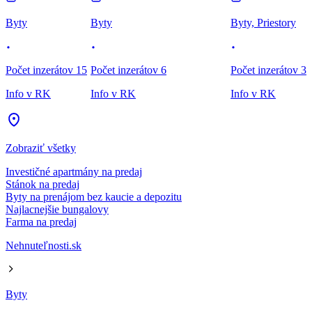
Byty
Byty
Byty, Priestory
Počet inzerátov 15
Počet inzerátov 6
Počet inzerátov 3
Info v RK
Info v RK
Info v RK
Zobraziť všetky
Investičné apartmány na predaj
Stánok na predaj
Byty na prenájom bez kaucie a depozitu
Najlacnejšie bungalovy
Farma na predaj
Nehnuteľnosti.sk
Byty