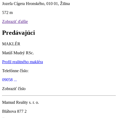
Jozefa Cígera Hronského, 010 01, Žilina
572 m
Zobraziť ďalšie
Predávajúci
MAKLÉR
Matúš Mudrý RSc.
Profil realitného makléra
Telefónne číslo:
09058 ...
Zobraziť číslo
Mamud Reality s. r. o.
Bláhova 877 2