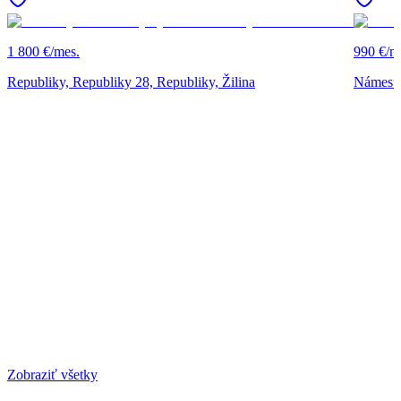
1 800 €/mes.
990 €/m
Republiky, Republiky 28, Republiky, Žilina
Námesti
Zobraziť všetky