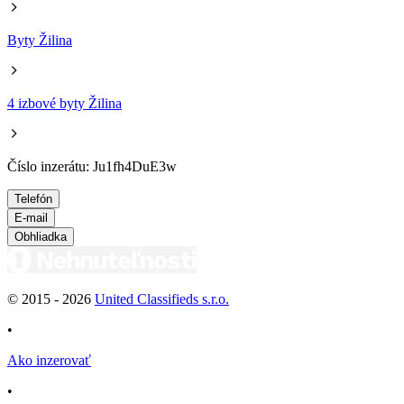
Byty Žilina
4 izbové byty Žilina
Číslo inzerátu: Ju1fh4DuE3w
Telefón
E-mail
Obhliadka
© 2015 -
2026
United Classifieds s.r.o.
•
Ako inzerovať
•