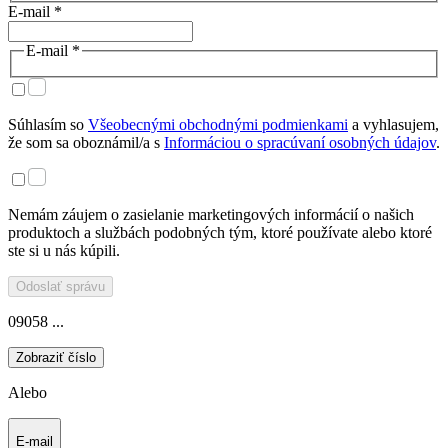
E-mail *
E-mail *
Súhlasím so
Všeobecnými obchodnými podmienkami
a vyhlasujem,
že som sa oboznámil/a s
Informáciou o spracúvaní osobných údajov
.
Nemám záujem o zasielanie marketingových informácií o našich
produktoch a službách podobných tým, ktoré používate alebo ktoré
ste si u nás kúpili.
Odoslať správu
09058 ...
Zobraziť číslo
Alebo
E-mail