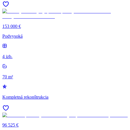
153 000 €
Podvysoká
4 izb.
70 m²
Kompletná rekonštrukcia
96 525 €