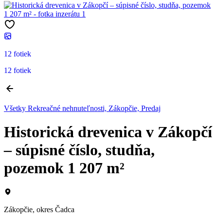
12 fotiek
12 fotiek
Všetky Rekreačné nehnuteľnosti, Zákopčie, Predaj
Historická drevenica v Zákopčí
– súpisné číslo, studňa,
pozemok 1 207 m²
Zákopčie, okres Čadca