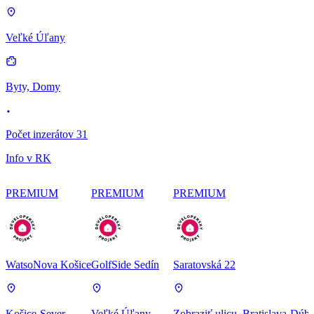
Veľké Úľany
Byty, Domy
Počet inzerátov 31
Info v RK
PREMIUM
PREMIUM
PREMIUM
WatsoNova Košice
GolfSide Sedín
Saratovská 22
Košice-Sever
Veľké Úľany
Zobraziť ulicu
, Bratislava-Dúb