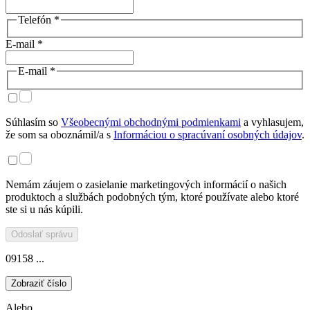
Telefón *
E-mail *
E-mail *
Súhlasím so
Všeobecnými obchodnými podmienkami
a vyhlasujem,
že som sa oboznámil/a s
Informáciou o spracúvaní osobných údajov
.
Nemám záujem o zasielanie marketingových informácií o našich
produktoch a službách podobných tým, ktoré používate alebo ktoré
ste si u nás kúpili.
Odoslať správu
09158 ...
Zobraziť číslo
Alebo