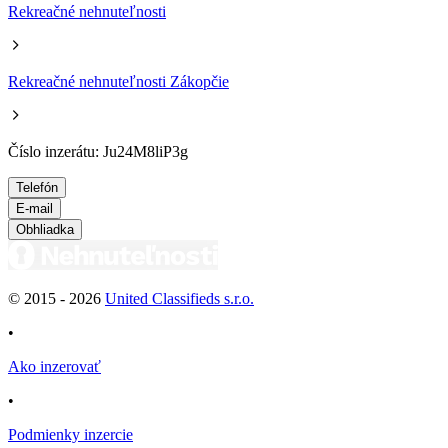
Rekreačné nehnuteľnosti
Rekreačné nehnuteľnosti Zákopčie
Číslo inzerátu: Ju24M8liP3g
Telefón
E-mail
Obhliadka
© 2015 -
2026
United Classifieds s.r.o.
•
Ako inzerovať
•
Podmienky inzercie