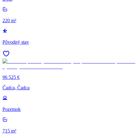
220 m²
Pôvodný stav
96 525 €
Čadca, Čadca
Pozemok
715 m²