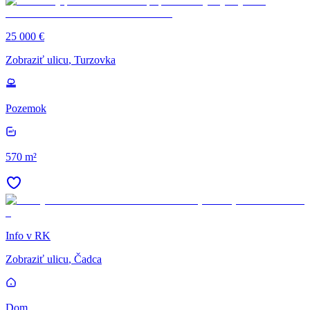
25 000 €
Zobraziť ulicu
, Turzovka
Pozemok
570 m²
Info v RK
Zobraziť ulicu
, Čadca
Dom