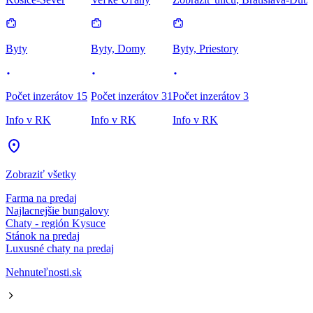
Byty
Byty, Domy
Byty, Priestory
Počet inzerátov 15
Počet inzerátov 31
Počet inzerátov 3
Info v RK
Info v RK
Info v RK
Zobraziť všetky
Farma na predaj
Najlacnejšie bungalovy
Chaty - región Kysuce
Stánok na predaj
Luxusné chaty na predaj
Nehnuteľnosti.sk