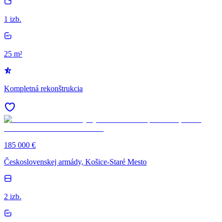
1 izb.
25 m²
Kompletná rekonštrukcia
185 000 €
Československej armády, Košice-Staré Mesto
2 izb.