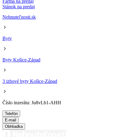
Farma na predaj
Stánok na predaj
Nehnuteľnosti.sk
Byty
Byty Košice-Západ
3 izbové byty Košice-Západ
Číslo inzerátu: Ju8vLb1-AHH
Telefón
E-mail
Obhliadka