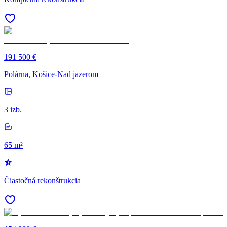
191 500 €
Polárna, Košice-Nad jazerom
3 izb.
65 m²
Čiastočná rekonštrukcia