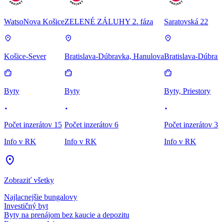
WatsoNova Košice
ZELENÉ ZÁLUHY 2. fáza
Saratovská 22
Košice-Sever
Bratislava-Dúbravka, Hanulova
Bratislava-Dúbrav
Byty
Byty
Byty, Priestory
Počet inzerátov 15
Počet inzerátov 6
Počet inzerátov 3
Info v RK
Info v RK
Info v RK
Zobraziť všetky
Najlacnejšie bungalovy
Investičný byt
Byty na prenájom bez kaucie a depozitu