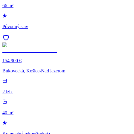
66 m²
Pôvodný stav
154 900 €
Bukovecká, Košice-Nad jazerom
2 izb.
40 m²
Kompletná rekonštrukcia