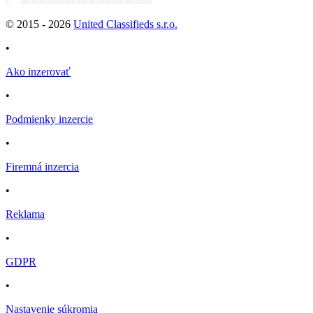
© 2015 -
2026
United Classifieds s.r.o.
•
Ako inzerovať
•
Podmienky inzercie
•
Firemná inzercia
•
Reklama
•
GDPR
•
Nastavenie súkromia