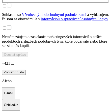
Súhlasím so
Všeobecnými obchodnými podmienkami
a vyhlasujem,
že som sa oboznámil/a s
Informáciou o spracúvaní osobných údajov
.
Nemám záujem o zasielanie marketingových informácií o našich
produktoch a službách podobných tým, ktoré používate alebo ktoré
ste si u nás kúpili.
Odoslať správu
+421 ...
Zobraziť číslo
Alebo
E-mail
Obhliadka