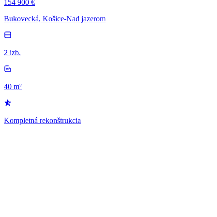
154 900 €
Bukovecká, Košice-Nad jazerom
2 izb.
40 m²
Kompletná rekonštrukcia