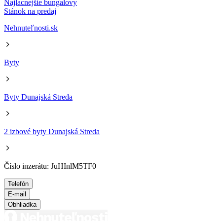
Najlacnejšie bungalovy
Stánok na predaj
Nehnuteľnosti.sk
Byty
Byty Dunajská Streda
2 izbové byty Dunajská Streda
Číslo inzerátu: JuHInlM5TF0
Telefón
E-mail
Obhliadka