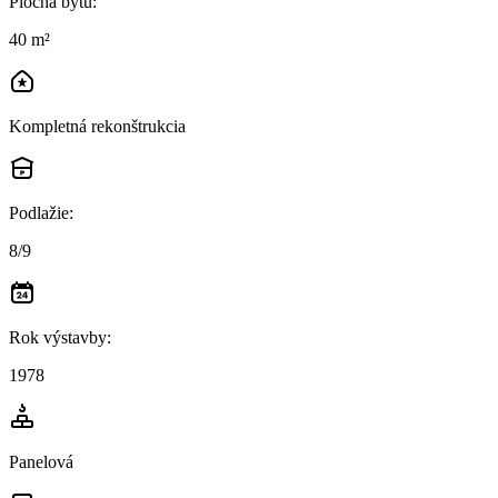
Plocha bytu
:
40 m²
Kompletná rekonštrukcia
Podlažie
:
8/9
Rok výstavby
:
1978
Panelová