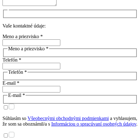
Vaše kontaktné údaje:
Meno a priezvisko *
Meno a priezvisko *
Telefón *
Telefón *
E-mail *
E-mail *
Súhlasím so
Všeobecnými obchodnými podmienkami
a vyhlasujem,
že som sa oboznámil/a s
Informáciou o spracúvaní osobných údajov
.