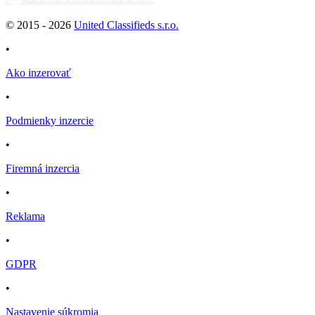
© 2015 -
2026
United Classifieds s.r.o.
•
Ako inzerovať
•
Podmienky inzercie
•
Firemná inzercia
•
Reklama
•
GDPR
•
Nastavenie súkromia