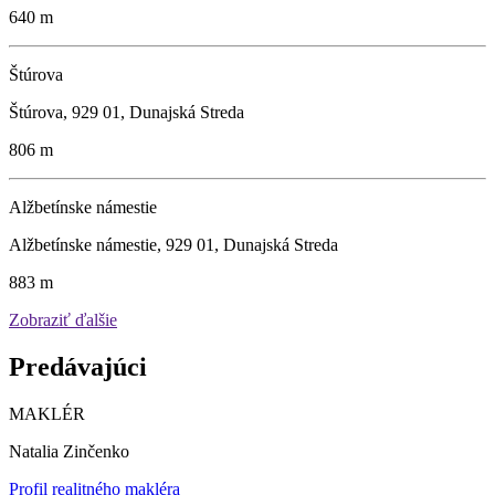
640 m
Štúrova
Štúrova, 929 01, Dunajská Streda
806 m
Alžbetínske námestie
Alžbetínske námestie, 929 01, Dunajská Streda
883 m
Zobraziť ďalšie
Predávajúci
MAKLÉR
Natalia Zinčenko
Profil realitného makléra