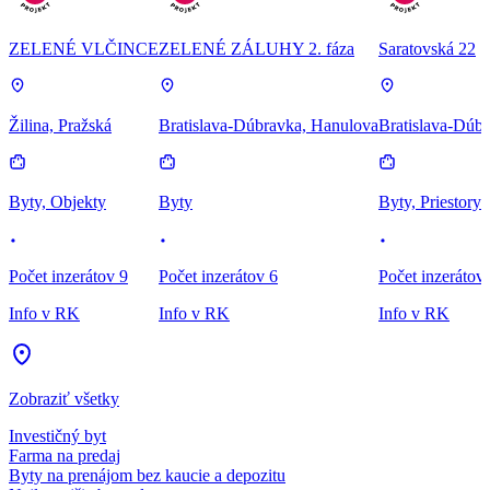
ZELENÉ VLČINCE
ZELENÉ ZÁLUHY 2. fáza
Saratovská 22
Žilina, Pražská
Bratislava-Dúbravka, Hanulova
Bratislava-Dúbr
Byty, Objekty
Byty
Byty, Priestory
Počet inzerátov 9
Počet inzerátov 6
Počet inzerátov
Info v RK
Info v RK
Info v RK
Zobraziť všetky
Investičný byt
Farma na predaj
Byty na prenájom bez kaucie a depozitu